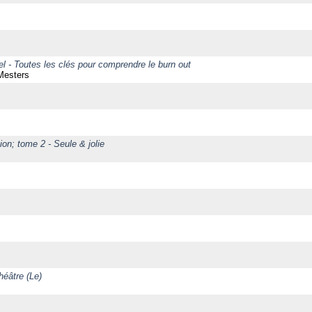
l - Toutes les clés pour comprendre le burn out
Mesters
ion; tome 2 - Seule & jolie
héâtre (Le)