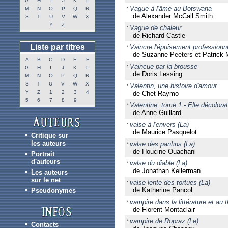
G
H
I
J
K
L
Vague à l'âme au Botswana
M
N
O
P
Q
R
de Alexander McCall Smith
S
T
U
V
W
X
Y
Z
Vague de chaleur
de Richard Castle
Liste par titres
Vaincre l'épuisement professionne
de Suzanne Peeters et Patrick 
A
B
C
D
E
F
Vaincue par la brousse
G
H
I
J
K
L
de Doris Lessing
M
N
O
P
Q
R
S
T
U
V
W
X
Valentin, une histoire d'amour
Y
Z
1
2
3
4
de Chet Raymo
5
6
7
8
9
Valentine, tome 1 - Elle décolorat
de Anne Guillard
valse à l'envers (La)
de Maurice Pasquelot
Critique sur
les auteurs
valse des pantins (La)
de Houcine Ouachani
Portrait
d'auteurs
valse du diable (La)
de Jonathan Kellerman
Les auteurs
sur le net
valse lente des tortues (La)
de Katherine Pancol
Pseudonymes
vampire dans la littérature et au t
de Florent Montaclair
vampire de Ropraz (Le)
Contacts