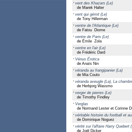
vent des Khazars (Le)
de Marek Halter
vent qui gémit (Le)
de Tony Hillerman
ventre de l'Atlantique (Le)
de Fatou Diome
ventre de Paris (Le)
de Émile Zola
ventre en l'air (Le)
de Frédéric Dard
Vénus Érotica
de Anaïs Nin
véranda au frangipanier (La)
de Mia Couto
véranda aveugle (La), La chambre 
de Herbjorg Wassmo
verger de pierres (Le)
de Timothy Findley
Verglas
de Normand Lester et Corinne De
véritable histoire du football et a
de Dominique Noguez
vérité sur l'affaire Harry Quebert 
de Joël Dicker