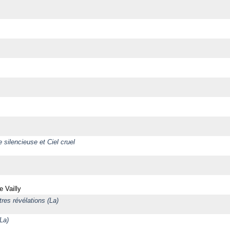
silencieuse et Ciel cruel
 Vailly
utres révélations (La)
(La)