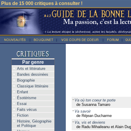
Plus de 15 000 critiques à consulter !
« La lecture dissipe la sécheresse, active les facultés, déchrysali
Par genre
Arts et littérature
Bandes dessinées
Biographie
Classique littéraire
Enfant
Ésotérisme
Va où ton coeur te porte
Essai
de Susanna Tamaro
Faits vécus
Va savoir
Fiction
de Réjean Ducharme
Histoire, Géographie
Va, vis et deviens
et Politique
de Radu Mihaileanu et Alain Du