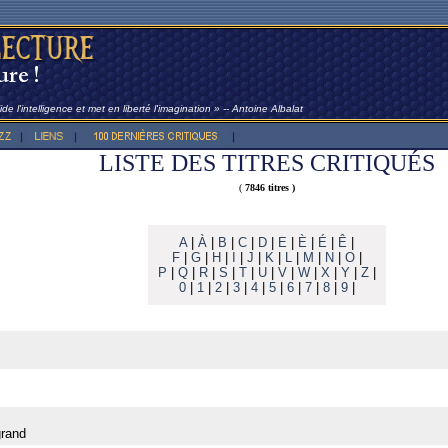
de l'intelligence et met en liberté l'imagination » -- Antoine Albalat
LISTE DES TITRES CRITIQUÉS
(
7846 titres )
A
|
À
|
B
|
C
|
D
|
E
|
È
|
É
|
Ê
|
F
|
G
|
H
|
I
|
J
|
K
|
L
|
M
|
N
|
O
|
P
|
Q
|
R
|
S
|
T
|
U
|
V
|
W
|
X
|
Y
|
Z
|
0
|
1
|
2
|
3
|
4
|
5
|
6
|
7
|
8
|
9
|
grand