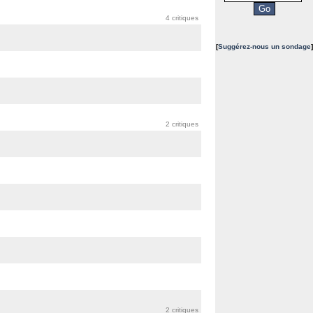
4 critiques
[
Suggérez-nous un sondage
]
2 critiques
2 critiques