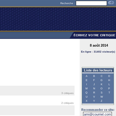
Recherche :
8 août 2014
En ligne : 31402 visiteur(s)
Liste des lecteurs
A
B
C
D
E
F
G
H
I
J
K
L
M
N
O
P
Q
R
S
T
3 critiques
U
V
W
X
Y
Z
2 critiques