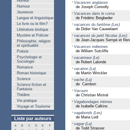
Horreur
Vacances anglaises
Humour
de Joseph Connolly
Jeunesse
Vacances dans le coma
Langue et linguistique
de Frédéric Beigbeder
Le livre ou le film?
vacances du fantôme (Les)
de Didier Van Cauwelaert
Littérature érotique
Mystère et Policier
vacances du petit Nicolas (Les)
de Jean-Jacques Sempé et Ren
Philosophie, religion
et spiritualité
Vacances indiennes
de William Sutcliffe
Poésie
Psychologie et
vacarmeur (Le)
Sociologie
de Robert Lalonde
Romance
vacation (La)
Roman historique
de Martin Winckler
Science
vache (La)
de Cambon
Science fiction et
Fantaisie
Vacuum
Théâtre
de Christian Mistral
Vie pratique
Vagabondages intimes
de Isabelle Calkins
Voyage et Tourisme
vagabonds (Les)
de Maria Lodi
Liste par auteurs
vague (La)
A
B
C
D
E
F
de Todd Strasser