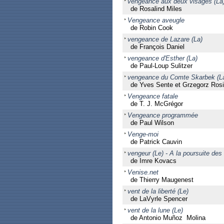
vengeance aux deux visages (La
de Rosalind Miles
Vengeance aveugle
de Robin Cook
vengeance de Lazare (La)
de François Daniel
vengeance d'Esther (La)
de Paul-Loup Sulitzer
vengeance du Comte Skarbek (La)
de Yves Sente et Grzegorz Rosi
Vengeance fatale
de T. J. McGrégor
Vengeance programmée
de Paul Wilson
Venge-moi
de Patrick Cauvin
vengeur (Le) - A la poursuite des
de Imre Kovacs
Venise.net
de Thierry Maugenest
vent de la liberté (Le)
de LaVyrle Spencer
vent de la lune (Le)
de Antonio Muñoz Molina