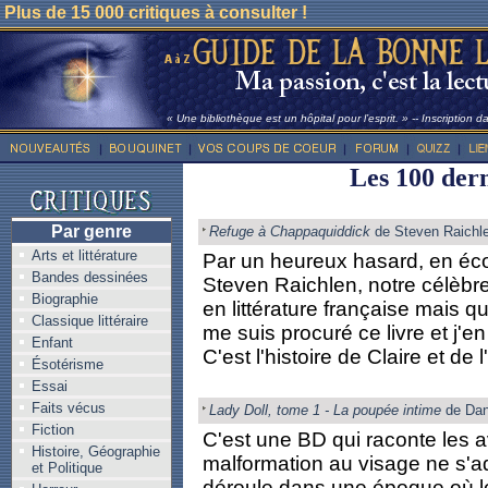
Plus de 15 000 critiques à consulter !
« Une bibliothèque est un hôpital pour l’esprit. » -- Inscription 
Les 100 dern
Par genre
Refuge à Chappaquiddick
de Steven Raichl
Arts et littérature
Par un heureux hasard, en éco
Bandes dessinées
Steven Raichlen, notre célèbr
Biographie
en littérature française mais q
Classique littéraire
me suis procuré ce livre et j'e
Enfant
C'est l'histoire de Claire et de l'
Ésotérisme
Essai
Faits vécus
Lady Doll, tome 1 - La poupée intime
de Dani
Fiction
C'est une BD qui raconte les av
Histoire, Géographie
malformation au visage ne s'a
et Politique
déroule dans une époque où le 