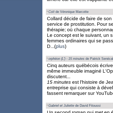
Coït
de Véronique Marcotte
Collard décide de faire de so
service de prostitution. Pour s
thérapie; où chaque personnag
Le concept est le suivant, un s
femmes ordinaires qui se pass
D...(
plus
)
orphéon (L') - 15 minutes
de Patrick Senéca
Cinq auteurs québécois écrive
même immeuble imaginé L'Oph
discutent...
15 minutes
est l'histoire de Je
entreprise qui consiste à déve
fassent remarquer sur YouTube.
Gabriel et Juliette
de David Fitoussi
Un second roman qui met en év