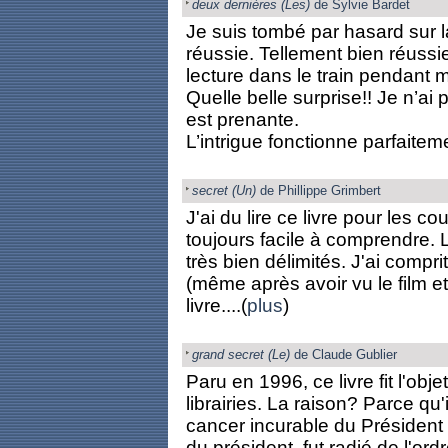
deux dernières (Les)
de Sylvie Bardet
Je suis tombé par hasard sur l
réussie. Tellement bien réussi
lecture dans le train pendant
Quelle belle surprise!! Je n’ai p
est prenante.
L’intrigue fonctionne parfaiteme
secret (Un)
de Phillippe Grimbert
J'ai du lire ce livre pour les co
toujours facile à comprendre. L
très bien délimités. J'ai comprit 
(même après avoir vu le film et 
livre....(
plus
)
grand secret (Le)
de Claude Gublier
Paru en 1996, ce livre fit l'obje
librairies. La raison? Parce qu'i
cancer incurable du Président 
du président, fut radié de l'or