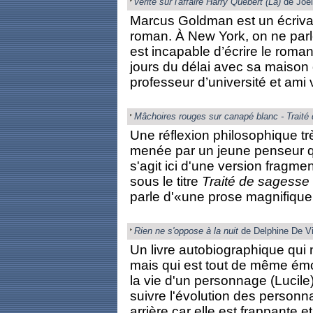
vérité sur l'affaire Harry Quebert (La)
de Joël
Marcus Goldman est un écrivai
roman. À New York, on ne parle
est incapable d’écrire le roman
jours du délai avec sa maison d
professeur d’université et ami v
Mâchoires rouges sur canapé blanc - Traité
Une réflexion philosophique très
menée par un jeune penseur qu
s'agit ici d'une version fragmen
sous le titre
Traité de sagesse
parle d'«une prose magnifique,
Rien ne s'oppose à la nuit
de Delphine De V
Un livre autobiographique qu
mais qui est tout de même émouv
la vie d'un personnage (Lucile
suivre l'évolution des personn
arrière car elle est frappante et