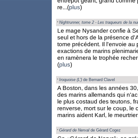
entrepôt géant, grand comme p
re...(
plus
)
Nightrunner, tome 2 - Les traqueurs de la nu
Le mage Nysander confie à Sere
seul et hors de la présence d
tome précédent. Il l'envoie au
exactions de marins plenimari
en ramènera le trophée recherc
(
plus
)
Iroquoise (L')
de Bernard Clavel
A Boston, dans les années 30, u
des marins allemands qui n'acce
le plus costaud des teutons, fra
renverse, mort sur le coup, le 
marins aident Karl, le meurtrier,
Gérard de Nerval
de Gérard Cogez