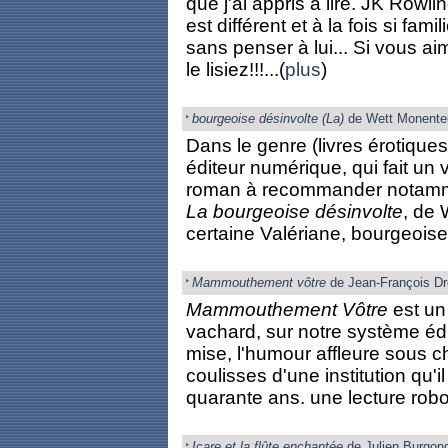
que j'ai appris à lire. JK Ro
est différent et à la fois si fam
sans penser à lui... Si vous ai
le lisiez!!!...(
plus
)
bourgeoise désinvolte (La)
de Wett Monenteu
Dans le genre (livres érotique
éditeur numérique, qui fait un vr
roman à recommander notamment
La bourgeoise désinvolte
, de 
certaine Valériane, bourgeoise 
Mammouthement vôtre
de Jean-François Dr
Mammouthement Vôtre
est un 
vachard, sur notre système édu
mise, l'humour affleure sous
coulisses d'une institution qu'
quarante ans. une lecture robor
Icare et la flûte enchantée
de Julien Burgon