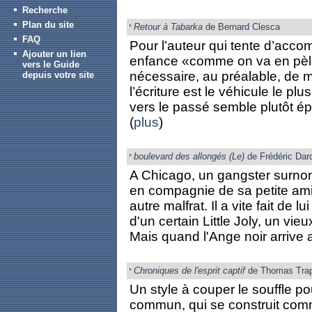
Recherche
Plan du site
Retour à Tabarka
de Bernard Clesca
FAQ
Pour l’auteur qui tente d’accom
Ajouter un lien
enfance «comme on va en pèler
vers le Guide
nécessaire, au préalable, de m
depuis votre site
l’écriture est le véhicule le pl
vers le passé semble plutôt épr
(
plus
)
boulevard des allongés (Le)
de Frédéric Dar
A Chicago, un gangster surnom
en compagnie de sa petite amie 
autre malfrat. Il a vite fait de lui
d'un certain Little Joly, un vi
Mais quand l'Ange noir arrive a
Chroniques de l'esprit captif
de Thomas Trap
Un style à couper le souffle po
commun, qui se construit comme