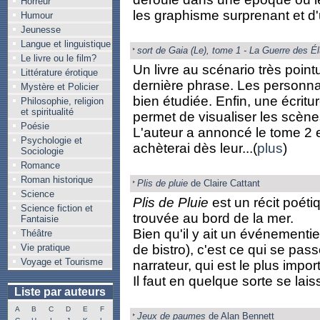
Horreur
les graphisme surprenant et d'
Humour
Jeunesse
Langue et linguistique
sort de Gaia (Le), tome 1 - La Guerre des É
Le livre ou le film?
Un livre au scénario très point
Littérature érotique
dernière phrase. Les personnag
Mystère et Policier
bien étudiée. Enfin, une écritur
Philosophie, religion
et spiritualité
permet de visualiser les scène
Poésie
L'auteur a annoncé le tome 2 e
Psychologie et
achèterai dès leur...(
plus
)
Sociologie
Romance
Roman historique
Plis de pluie
de Claire Cattant
Science
Plis de Pluie
est un récit poéti
Science fiction et
trouvée au bord de la mer.
Fantaisie
Bien qu'il y ait un événementi
Théâtre
Vie pratique
de bistro), c'est ce qui se pas
Voyage et Tourisme
narrateur, qui est le plus impor
Il faut en quelque sorte se laiss
Liste par auteurs
A
B
C
D
E
F
Jeux de paumes
de Alan Bennett