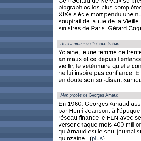
Ce «Gérard de Nerval» se pr
biographies les plus complètes
XIXe siècle mort pendu une nuit
soupirail de la rue de la Vieil
sinistres de Paris. Gérard Cogez
Bête à mourir
de Yolande Nahas
Yolaine, jeune femme de trent
animaux et ce depuis l'enfan
vieillir, le vétérinaire qu'elle 
ne lui inspire pas confiance. E
en doute son soi-disant «amour
Mon procès
de Georges Arnaud
En 1960, Georges Arnaud assi
par Henri Jeanson, à l'époque
réseau finance le FLN avec ses
verser chaque mois 400 million
qu'Arnaud est le seul journalis
quinzaine...(
plus
)