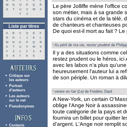
G
H
I
J
K
L
M
N
O
P
Q
R
Le père Jolliffe mène l'offic
S
T
U
V
W
X
son métier, mais à sa grande su
Y
Z
stars du cinéma et de la télé,
de chanteurs et chanteuses pop
Liste par titres
De quoi est-il mort au fait ? Le 
A
B
C
D
E
F
G
H
I
J
K
L
M
N
O
P
Q
R
Au péril de ma vie, restez prudent
de Philipp
S
T
U
V
W
X
Y
Z
1
2
3
4
Il y a des situations comme cel
5
6
7
8
9
restez prudent ou le héros, ici
avec les labos n'a plus qu'une 
heureusement l'auteur lui a re
Critique sur
de son périple. Un roman à dilu
les auteurs
Portrait
d'auteurs
ventre en l'air (Le)
de Frédéric Dard
Les auteurs
A New-York, un certain O'Mass
sur le net
oblige l'Ange Noir à assassiner
Pseudonymes
toute catégorie de la pays et 
fournira un billet pour quitter
d'argent. L'Ange noir remplit so
Contacts