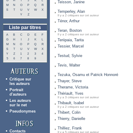
G
H
I
J
K
L
Teisson, Janine
M
N
O
P
Q
R
S
T
U
V
W
X
Temperley, Alan
Y
Z
Il y a 2 critiques sur cet auteur
Ténor, Arthur
Liste par titres
Teran, Boston
Il y a 2 critiques sur cet auteur
A
B
C
D
E
F
G
H
I
J
K
L
Teriipaia, Tarita
M
N
O
P
Q
R
Tessier, Marcel
S
T
U
V
W
X
Y
Z
1
2
3
4
Testud, Sylvie
5
6
7
8
9
Tevis, Walter
Tezuka, Osamu et Patrick Honnoré
Critique sur
Thayer, Steve
les auteurs
Therame, Victoria
Portrait
Thériault, Yves
d'auteurs
Il y a 3 critiques sur cet auteur
Les auteurs
Thibault, Isabel
sur le net
Il y a 2 critiques sur cet auteur
Pseudonymes
Thibert, Colin
Thierry, Danielle
Thilliez, Frank
Contacts
Il y a 5 critiques sur cet auteur