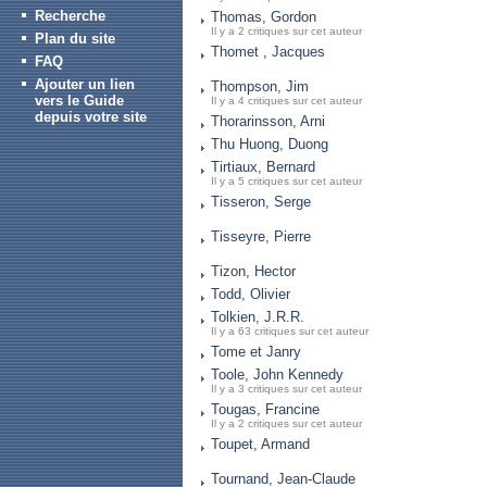
Recherche
Thomas, Gordon
Il y a 2 critiques sur cet auteur
Plan du site
Thomet , Jacques
FAQ
Ajouter un lien
Thompson, Jim
vers le Guide
Il y a 4 critiques sur cet auteur
depuis votre site
Thorarinsson, Arni
Thu Huong, Duong
Tirtiaux, Bernard
Il y a 5 critiques sur cet auteur
Tisseron, Serge
Tisseyre, Pierre
Tizon, Hector
Todd, Olivier
Tolkien, J.R.R.
Il y a 63 critiques sur cet auteur
Tome et Janry
Toole, John Kennedy
Il y a 3 critiques sur cet auteur
Tougas, Francine
Il y a 2 critiques sur cet auteur
Toupet, Armand
Tournand, Jean-Claude