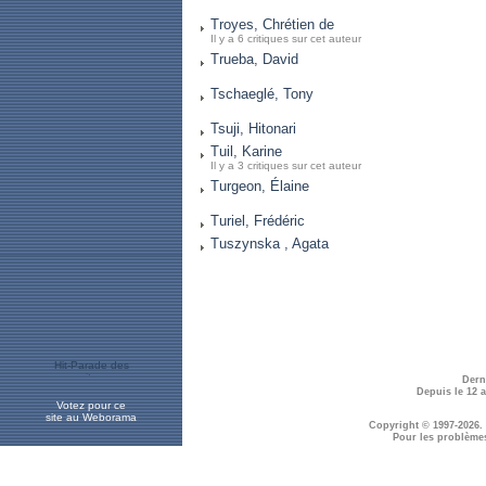
Troyes, Chrétien de
Il y a 6 critiques sur cet auteur
Trueba, David
Tschaeglé, Tony
Tsuji, Hitonari
Tuil, Karine
Il y a 3 critiques sur cet auteur
Turgeon, Élaine
Turiel, Frédéric
Tuszynska , Agata
Dern
Depuis le 12 
Votez pour ce
site au Weborama
Copyright © 1997-2026.
Pour les problème