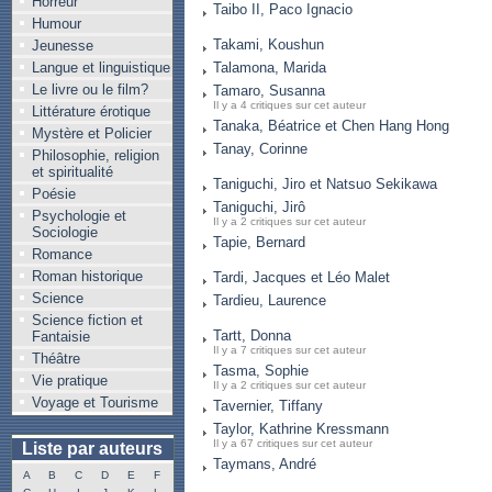
Horreur
Taibo II, Paco Ignacio
Humour
Takami, Koushun
Jeunesse
Langue et linguistique
Talamona, Marida
Le livre ou le film?
Tamaro, Susanna
Il y a 4 critiques sur cet auteur
Littérature érotique
Tanaka, Béatrice et Chen Hang Hong
Mystère et Policier
Tanay, Corinne
Philosophie, religion
et spiritualité
Taniguchi, Jiro et Natsuo Sekikawa
Poésie
Taniguchi, Jirô
Psychologie et
Il y a 2 critiques sur cet auteur
Sociologie
Tapie, Bernard
Romance
Roman historique
Tardi, Jacques et Léo Malet
Science
Tardieu, Laurence
Science fiction et
Tartt, Donna
Fantaisie
Il y a 7 critiques sur cet auteur
Théâtre
Tasma, Sophie
Vie pratique
Il y a 2 critiques sur cet auteur
Voyage et Tourisme
Tavernier, Tiffany
Taylor, Kathrine Kressmann
Il y a 67 critiques sur cet auteur
Liste par auteurs
Taymans, André
A
B
C
D
E
F