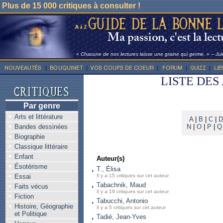
Plus de 15 000 critiques à consulter !
« Chacune de nos lectures laisse une graine qui germe. » -- Ju
LISTE DES
Par genre
Arts et littérature
A
|
B
|
C
|
D
Bandes dessinées
N
|
O
|
P
|
Q
Biographie
Classique littéraire
Enfant
Auteur(s)
Ésotérisme
T., Élisa
Essai
Il y a 15 critiques sur cet auteur
Tabachnik, Maud
Faits vécus
Il y a 19 critiques sur cet auteur
Fiction
Tabucchi, Antonio
Histoire, Géographie
Il y a 5 critiques sur cet auteur
et Politique
Tadié, Jean-Yves