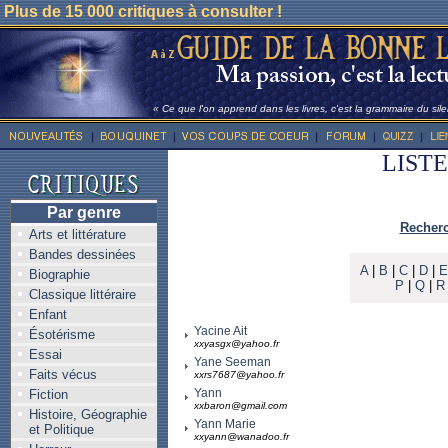
Plus de 15 000 critiques à consulter !
« Ce que l'on apprend dans les livres, c'est la grammaire du sile
LIST
Par genre
Recherc
Arts et littérature
Bandes dessinées
A
|
B
|
C
|
D
|
E
Biographie
P
|
Q
|
R
Classique littéraire
Enfant
Yacine Ait
Ésotérisme
xxyasgx@yahoo.fr
Essai
Yane Seeman
Faits vécus
xxrs7687@yahoo.fr
Yann
Fiction
xxbaron@gmail.com
Histoire, Géographie
Yann Marie
et Politique
xxyann@wanadoo.fr