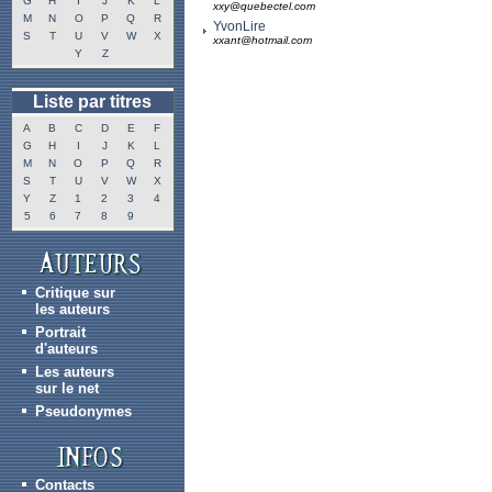
G
H
I
J
K
L
xxy@quebectel.com
M
N
O
P
Q
R
YvonLire
S
T
U
V
W
X
xxant@hotmail.com
Y
Z
Liste par titres
A
B
C
D
E
F
G
H
I
J
K
L
M
N
O
P
Q
R
S
T
U
V
W
X
Y
Z
1
2
3
4
5
6
7
8
9
Critique sur
les auteurs
Portrait
d'auteurs
Les auteurs
sur le net
Pseudonymes
Contacts