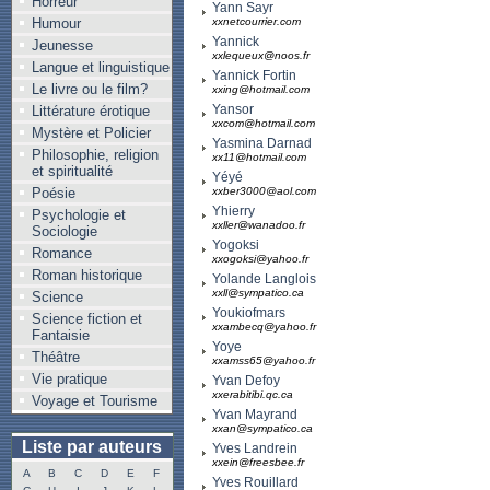
Horreur
Yann Sayr
Humour
xxnetcourrier.com
Yannick
Jeunesse
xxlequeux@noos.fr
Langue et linguistique
Yannick Fortin
Le livre ou le film?
xxing@hotmail.com
Yansor
Littérature érotique
xxcom@hotmail.com
Mystère et Policier
Yasmina Darnad
Philosophie, religion
xx11@hotmail.com
et spiritualité
Yéyé
Poésie
xxber3000@aol.com
Yhierry
Psychologie et
xxller@wanadoo.fr
Sociologie
Yogoksi
Romance
xxogoksi@yahoo.fr
Roman historique
Yolande Langlois
xxll@sympatico.ca
Science
Youkiofmars
Science fiction et
xxambecq@yahoo.fr
Fantaisie
Yoye
Théâtre
xxamss65@yahoo.fr
Vie pratique
Yvan Defoy
xxerabitibi.qc.ca
Voyage et Tourisme
Yvan Mayrand
xxan@sympatico.ca
Liste par auteurs
Yves Landrein
xxein@freesbee.fr
A
B
C
D
E
F
Yves Rouillard