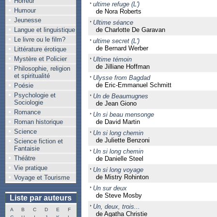
Horreur
ultime refuge (L')
Humour
de Nora Roberts
Jeunesse
Ultime séance
Langue et linguistique
de Charlotte De Garavan
Le livre ou le film?
ultime secret (L')
de Bernard Werber
Littérature érotique
Mystère et Policier
Ultime témoin
de Jilliane Hoffman
Philosophie, religion
et spiritualité
Ulysse from Bagdad
de Eric-Emmanuel Schmitt
Poésie
Psychologie et
Un de Beaumugnes
Sociologie
de Jean Giono
Romance
Un si beau mensonge
Roman historique
de David Martin
Science
Un si long chemin
de Juliette Benzoni
Science fiction et
Fantaisie
Un si long chemin
Théâtre
de Danielle Steel
Vie pratique
Un si long voyage
de Mistry Rohinton
Voyage et Tourisme
Un sur deux
de Steve Mosby
Liste par auteurs
Un, deux, trois...
A
B
C
D
E
F
de Agatha Christie