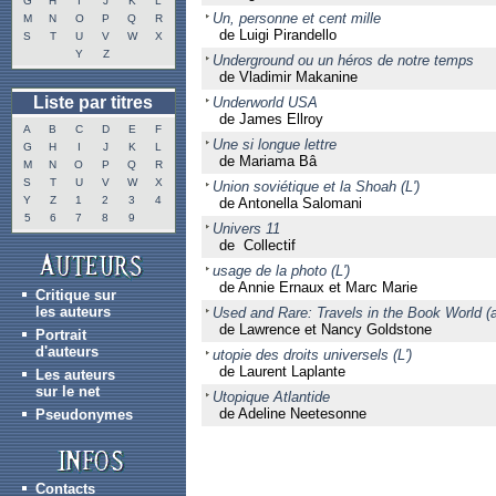
G
H
I
J
K
L
Un, personne et cent mille
M
N
O
P
Q
R
de Luigi Pirandello
S
T
U
V
W
X
Y
Z
Underground ou un héros de notre temps
de Vladimir Makanine
Liste par titres
Underworld USA
de James Ellroy
A
B
C
D
E
F
Une si longue lettre
G
H
I
J
K
L
de Mariama Bâ
M
N
O
P
Q
R
S
T
U
V
W
X
Union soviétique et la Shoah (L')
Y
Z
1
2
3
4
de Antonella Salomani
5
6
7
8
9
Univers 11
de Collectif
usage de la photo (L')
de Annie Ernaux et Marc Marie
Critique sur
les auteurs
Used and Rare: Travels in the Book World (a
de Lawrence et Nancy Goldstone
Portrait
d'auteurs
utopie des droits universels (L')
de Laurent Laplante
Les auteurs
sur le net
Utopique Atlantide
de Adeline Neetesonne
Pseudonymes
Contacts