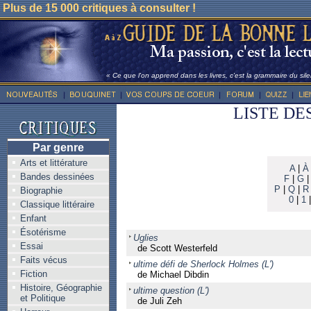
Plus de 15 000 critiques à consulter !
« Ce que l'on apprend dans les livres, c'est la grammaire du sile
LISTE DE
Par genre
Arts et littérature
A
|
À
Bandes dessinées
F
|
G
P
|
Q
|
R
Biographie
0
|
1
Classique littéraire
Enfant
Ésotérisme
Uglies
Essai
de Scott Westerfeld
Faits vécus
ultime défi de Sherlock Holmes (L')
Fiction
de Michael Dibdin
Histoire, Géographie
ultime question (L')
et Politique
de Juli Zeh