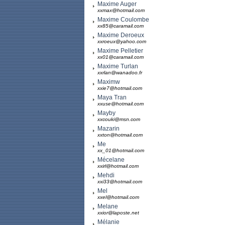
Maxime Auger
xxmax@hotmail.com
Maxime Coulombe
xx85@caramail.com
Maxime Deroeux
xxroeux@yahoo.com
Maxime Pelletier
xx01@caramail.com
Maxime Turlan
xxrlan@wanadoo.fr
Maximw
xxie7@hotmail.com
Maya Tran
xxuse@hotmail.com
Mayby
xxcouki@msn.com
Mazarin
xxton@hotmail.com
Me
xx_01@hotmail.com
Mécelane
xxirl@hotmail.com
Mehdi
xxi33@hotmail.com
Mel
xxel@hotmail.com
Melane
xxior@laposte.net
Mélanie