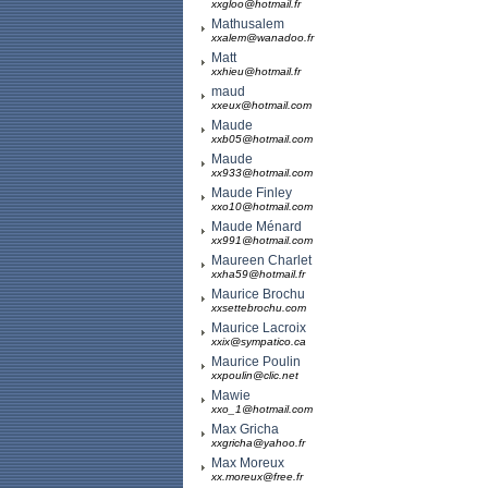
xxgloo@hotmail.fr
Mathusalem
xxalem@wanadoo.fr
Matt
xxhieu@hotmail.fr
maud
xxeux@hotmail.com
Maude
xxb05@hotmail.com
Maude
xx933@hotmail.com
Maude Finley
xxo10@hotmail.com
Maude Ménard
xx991@hotmail.com
Maureen Charlet
xxha59@hotmail.fr
Maurice Brochu
xxsettebrochu.com
Maurice Lacroix
xxix@sympatico.ca
Maurice Poulin
xxpoulin@clic.net
Mawie
xxo_1@hotmail.com
Max Gricha
xxgricha@yahoo.fr
Max Moreux
xx.moreux@free.fr