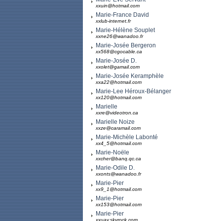
xxuin@hotmail.com
Marie-France David
xxlub-internet.fr
Marie-Hélène Souplet
xxne26@wanadoo.fr
Marie-Josée Bergeron
xx568@cgocable.ca
Marie-Josée D.
xxolet@gamail.com
Marie-Josée Keramphèle
xxa22@hotmail.com
Marie-Lee Héroux-Bélanger
xx120@hotmail.com
Marielle
xxre@videotron.ca
Marielle Noize
xxze@caramail.com
Marie-Michèle Labonté
xx4_5@hotmail.com
Marie-Noële
xxcher@banq.qc.ca
Marie-Odile D.
xxonts@wanadoo.fr
Marie-Pier
xx9_1@hotmail.com
Marie-Pier
xx153@hotmail.com
Marie-Pier
xxuay.skyrock.com