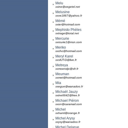
Melu
xxine@cegetel.net
Melusine
xxve1867@yahoo.fr
Mémé
xxier@hotmail.com
Mephisto Phéles
xxtrage@total.net
Mercurie
xxrcurie1@msn.com
Meriko
xxcho@hotmail.com
Meryl Karel
xxslUT-G@live.fr
Metreya
xxmoendjo@sfr.fr
Meuman
xxmet@hotmail.com
Mia
xxegue@wanadoo.fr
Michaël Jauzy
xxine6642@free.fr
Michael Piéron
xxon@caramail.com
Michel
xxhanti@orange.fr
Michel Arysy
xxysy@wanadoo.fr
Michel Delarue