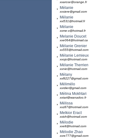
xxarose@orange.fr
Mélanie
xxsiere@gmail.com
Mélanie
xxi531@hotmail.fr
Mélanie
xxme-x@hotmail.fr
Melanie Doucet
xxe064@hotmail.ca
Mélanie Grenier
xx555@hotmail.com
Mélanie Lemieux
xxojo@hotmail.com
Mélanie Therrien
xxnie@hotmail.com
Mélany
xxl9227@gmail.com
Mélimélo
xxrdier@gmail.com
Mélina Mokhtari
xxtari@wanadoo.fr
Mélissa
xxz87@hotmail.com
Melkior Eract
xxich@hotmail.com
Mélodie
xxelt@hotmail.com
Mélodie Zhao
xxre777@gmail.com