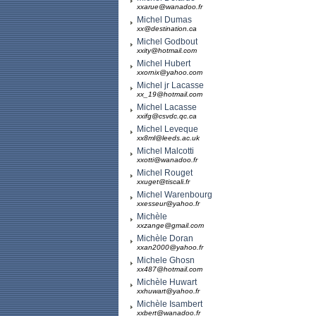
xxarue@wanadoo.fr
Michel Dumas
xx@destination.ca
Michel Godbout
xxity@hotmail.com
Michel Hubert
xxornix@yahoo.com
Michel jr Lacasse
xx_19@hotmail.com
Michel Lacasse
xxifg@csvdc.qc.ca
Michel Leveque
xx8ml@leeds.ac.uk
Michel Malcotti
xxotti@wanadoo.fr
Michel Rouget
xxuget@tiscali.fr
Michel Warenbourg
xxesseur@yahoo.fr
Michèle
xxzange@gmail.com
Michèle Doran
xxan2000@yahoo.fr
Michele Ghosn
xx487@hotmail.com
Michèle Huwart
xxhuwart@yahoo.fr
Michèle Isambert
xxbert@wanadoo.fr