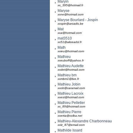
Maryin
xx_395@hotmail.fr
Maryse
xxne@hotmail.com
Maryse Bourlard - Jospin
xxspin@arcadis.be
Mat
xxa@hotmail.com
mat3510
xx51@aliceadsl.fr
Math
xxieu@hotmail.com
Mathieu
xxeuboff@yahoo.fr
Mathieu Audette
xxdet@hotmail.com
Mathieu bm
xxmbm1@live.fr
Mathieu Jobin
xxob@caramail.com
Mathieu Lacroix
xxest@hotmail.com
Mathieu Pelletier
xx_89@hotmail.com
Mathieu Pierre
xxertia@colba.net
Mathieu-Alexandre Charbonneau
xxlz_87@email.com
Mathilde Issard