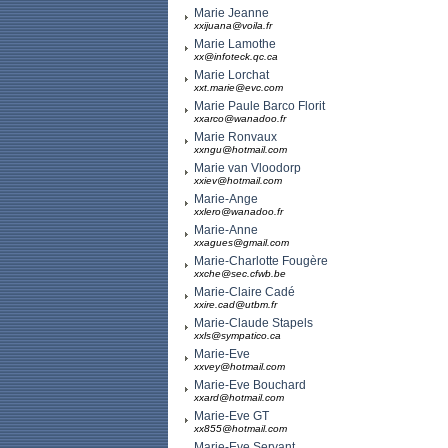
Marie Jeanne
xxijuana@voila.fr
Marie Lamothe
xx@infoteck.qc.ca
Marie Lorchat
xxt.marie@evc.com
Marie Paule Barco Florit
xxarco@wanadoo.fr
Marie Ronvaux
xxngu@hotmail.com
Marie van Vloodorp
xxiev@hotmail.com
Marie-Ange
xxlero@wanadoo.fr
Marie-Anne
xxagues@gmail.com
Marie-Charlotte Fougère
xxche@sec.cfwb.be
Marie-Claire Cadé
xxire.cad@utbm.fr
Marie-Claude Stapels
xxls@sympatico.ca
Marie-Eve
xxvey@hotmail.com
Marie-Eve Bouchard
xxard@hotmail.com
Marie-Eve GT
xx855@hotmail.com
Marie-Eve Servant