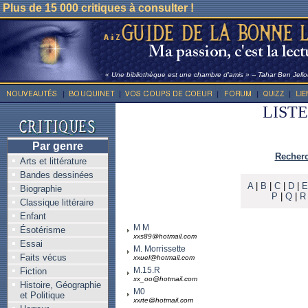
Plus de 15 000 critiques à consulter !
« Une bibliothèque est une chambre d'amis » -- Tahar Ben Jell
LIST
Par genre
Recherc
Arts et littérature
Bandes dessinées
A
|
B
|
C
|
D
|
E
Biographie
P
|
Q
|
R
Classique littéraire
Enfant
M M
Ésotérisme
xxs89@hotmail.com
Essai
M. Morrissette
Faits vécus
xxuel@hotmail.com
M.15.R
Fiction
xx_oo@hotmail.com
Histoire, Géographie
M0
et Politique
xxrte@hotmail.com