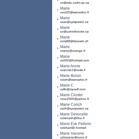
xx@edu.csdm.qc.ca
Marie
xxnt25@wanadoo.fr
Marie
xxac@sympatico.ca
Marie
xx@usherbrooke.ca
Marie
xxmj98@bluewin.ch
Marie
xxierry@orange.fr
Marie
xx000@hotmail.com
Marie Annie
xxannie1@voila.fr
Marie Boivin
xxivin@wanadoo.fr
Marie C
xxlle@myself.com
Marie Closter
xxse2000@yahoo.fr
Marie Corich
xxch@sympatico.ca
Marie Devocelle
xxrienath@free.fr
Marie Eve Pellerin
xxichael@.hotmail
Marie Hacene
xxhacene@noos.fr