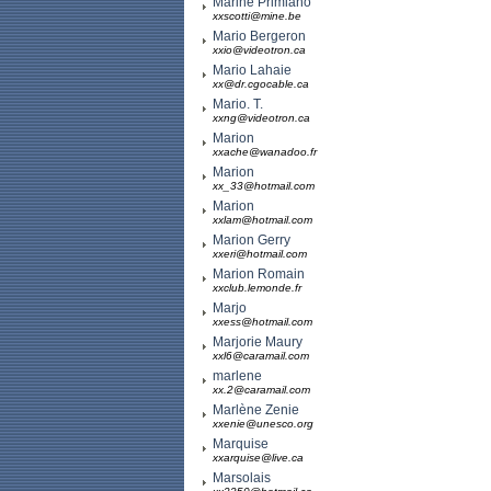
Marine Primiano
xxscotti@mine.be
Mario Bergeron
xxio@videotron.ca
Mario Lahaie
xx@dr.cgocable.ca
Mario. T.
xxng@videotron.ca
Marion
xxache@wanadoo.fr
Marion
xx_33@hotmail.com
Marion
xxlam@hotmail.com
Marion Gerry
xxeri@hotmail.com
Marion Romain
xxclub.lemonde.fr
Marjo
xxess@hotmail.com
Marjorie Maury
xxl6@caramail.com
marlene
xx.2@caramail.com
Marlène Zenie
xxenie@unesco.org
Marquise
xxarquise@live.ca
Marsolais