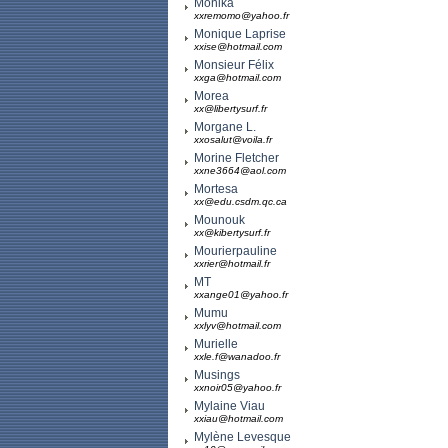
Monika
xxremomo@yahoo.fr
Monique Laprise
xxise@hotmail.com
Monsieur Félix
xxga@hotmail.com
Morea
xx@libertysurf.fr
Morgane L.
xxosalut@voila.fr
Morine Fletcher
xxne3664@aol.com
Mortesa
xx@edu.csdm.qc.ca
Mounouk
xx@kibertysurf.fr
Mourierpauline
xxrier@hotmail.fr
MT
xxange01@yahoo.fr
Mumu
xxlyv@hotmail.com
Murielle
xxle.f@wanadoo.fr
Musings
xxnoir05@yahoo.fr
Mylaine Viau
xxiau@hotmail.com
Mylène Levesque