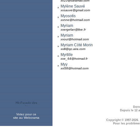
xx10@caramail.com
Mylène Sauvé
xxsauve@gmail.com
Myosotis
xxnne@hotmail.com
Myriam
xxergefan@live.fr
Myriam
xxout@hotmail.com
Myriam Còté Morin
xxlli@qc.aira.com
Myrtille
xxe_64@hotmail.fr
Myy
xxl38@hotmail.com
Dern
Depuis le 12 
Votez pour ce
site au Weborama
Copyright © 1997-2026.
Pour les problème