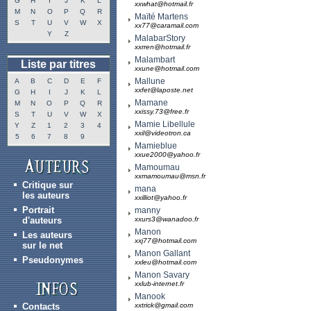
G
H
I
J
K
L
xxwhat@hotmail.fr
M
N
O
P
Q
R
Maïté Martens
S
T
U
V
W
X
xx77@caramail.com
Y
Z
MalabarStory
xxrren@hotmail.fr
Malambart
Liste par titres
xxune@hotmail.com
Mallune
A
B
C
D
E
F
xxfet@laposte.net
G
H
I
J
K
L
Mamane
M
N
O
P
Q
R
xxissy.73@free.fr
S
T
U
V
W
X
Mamie Libellule
Y
Z
1
2
3
4
xxil@videotron.ca
5
6
7
8
9
Mamieblue
xxue2000@yahoo.fr
Mamoumau
xxmamoumau@msn.fr
Critique sur
mana
les auteurs
xxilliot@yahoo.fr
Portrait
manny
d'auteurs
xxurs3@wanadoo.fr
Manon
Les auteurs
xxj77@hotmail.com
sur le net
Manon Gallant
Pseudonymes
xxleu@hotmail.com
Manon Savary
xxlub-internet.fr
Manook
Contacts
xxtrick@gmail.com