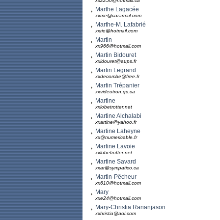
xx2250@hotmail.ca
Marthe Lagacée
xxme@caramail.com
Marthe-M. Lafabrié
xxrie@hotmail.com
Martin
xx966@hotmail.com
Martin Bidouret
xxidouret@aups.fr
Martin Legrand
xxdecombe@free.fr
Martin Trépanier
xxvideotron.qc.ca
Martine
xxlobetrotter.net
Martine Alchalabi
xxartine@yahoo.fr
Martine Laheyne
xx@numericable.fr
Martine Lavoie
xxlobetrotter.net
Martine Savard
xxar@sympatico.ca
Martin-Pêcheur
xx610@hotmail.com
Mary
xxe24@hotmail.com
Mary-Christia Rananjason
xxhristia@aol.com