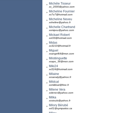
Michèle Tisseur
xx_2000@yahoo.com
Micheline Fournier
xx7o7@hotmail.com
Micheline Neveu
xxheline@yahoo.fr
Michelle Chartrand
xxmipou@yahoo.com
Mickael Robert
xxt33@hotmail.com
Midas
xx3210@hotmail.fr
Miguel
xxangel64@msn.com
Miistiinguette
xxapo_36@msn.com
Miki24
xx524@hotmail.com
Milaine
xxsanaly@yahoo.fr
Mildcat
xxmildcat@free.fr
Milene Vera
xxlenev@yahoo.com
Milka
xxstouls@yahoo.fr
Milory Bérubé
xx01@sympatico.ca