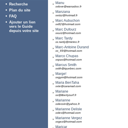
Manu
Recherche
xxlove@wanadoo.fr
Plan du site
Manzana
xxrizz@hotmail.fr
FAQ
Marc Aubuchon
Ajouter un lien
xx82@hotmail.com
vers le Guide
Marc Dufourz
depuis votre site
xxurz@hotmail.com
Marc Tardy
xx.tardy@meteo.fr
Marc-Antoine Durand
xx_69@hotmail.com
Marco Chupas
xxpas@hotmail.com
Marcus Smith
xxith@iquebec.com
Marge!
xxgym@hotmail.com
Maria BenTaha
xxte@caramail.com
Mariane
xx@libertysurf.fr
Marianne
xxlecoin@yahoo.fr
Marianne Delisle
xxles@hotmail.com
Marianne Vergez
xxgez@hotmail.com
Maricar