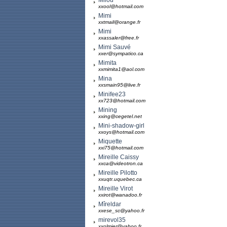
Milou
xxool@hotmail.com
Mimi
xxtmail@orange.fr
Mimi
xxassaler@free.fr
Mimi Sauvé
xxer@sympatico.ca
Mimita
xxmimita1@aol.com
Mina
xxsmain95@live.fr
Minifee23
xx723@hotmail.com
Mining
xxing@cegetel.net
Mini-shadow-girl
xxoys@hotmail.com
Miquette
xxi75@hotmail.com
Mireille Caissy
xxca@videotron.ca
Mireille Pilotto
xxuqtr.uquebec.ca
Mireille Virot
xxirot@wanadoo.fr
Mîreldar
xxese_sc@yahoo.fr
mirevol35
xxolmier@yahoo.fr