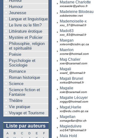
Horreur
Madame Charlotte
Humour
xxcawole@yahoo.fr
Madeleine Bilodeau
Jeunesse
xxlobetrotter.net
Langue et linguistique
Mademoiselle-x
Le livre ou le film?
xxu_37@hotmail.fr
Mado83
Littérature érotique
xxo_83@hotmail.fr
Mystère et Policier
Maegan
Philosophie, religion
xxteom@csdm.qc.ca
et spiritualité
Maerlon
Poésie
xxsme@hotmail.com
Mag Chalier
Psychologie et
xxer@caramail.com
Sociologie
Magali
Romance
xxard_@hotmail.fr
Roman historique
Magali Brunel
xxrica@hotmail.fr
Science
Magalie
Science fiction et
xxie@caramail.com
Fantaisie
Magalie Lécuyer
Théâtre
xxggy@hotmail.com
Vie pratique
Magat,Harlie
xx@edu.csdm.qc.ca
Voyage et Tourisme
Magellan
xxmagellan@tsr.ch
Liste par auteurs
Magiedulivre
xx1647@hotmail.fr
A
B
C
D
E
F
Maïa Hold