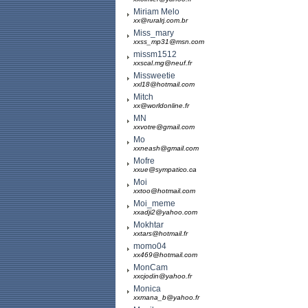
Miriam Melo
xx@ruralrj.com.br
Miss_mary
xxss_mp31@msn.com
missm1512
xxscal.mg@neuf.fr
Missweetie
xxl18@hotmail.com
Mitch
xx@worldonline.fr
MN
xxvotre@gmail.com
Mo
xxneash@gmail.com
Mofre
xxue@sympatico.ca
Moi
xxtoo@hotmail.com
Moi_meme
xxadji2@yahoo.com
Mokhtar
xxtars@hotmail.fr
momo04
xx469@hotmail.com
MonCam
xxcjodin@yahoo.fr
Monica
xxmana_b@yahoo.fr