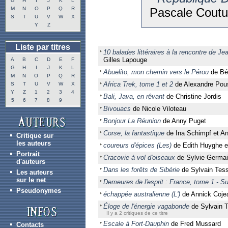
G
H
I
J
K
L
M
N
O
P
Q
R
Pascale Coutur
S
T
U
V
W
X
Y
Z
Liste par titres
10 balades littéraires à la rencontre de J
Gilles Lapouge
A
B
C
D
E
F
G
H
I
J
K
L
Abuelito, mon chemin vers le Pérou
de Béa
M
N
O
P
Q
R
Africa Trek, tome 1 et 2
de Alexandre Pous
S
T
U
V
W
X
Y
Z
1
2
3
4
Bali, Java, en rêvant
de Christine Jordis
5
6
7
8
9
Bivouacs
de Nicole Viloteau
Bonjour La Réunion
de Anny Puget
Corse, la fantastique
de Ina Schimpf et A
Critique sur
les auteurs
coureurs d'épices (Les)
de Edith Huyghe e
Portrait
Cracovie à vol d'oiseaux
de Sylvie Germa
d'auteurs
Dans les forêts de Sibérie
de Sylvain Tes
Les auteurs
sur le net
Demeures de l'esprit : France, tome 1 - S
Pseudonymes
échappée australienne (L')
de Annick Coje
Éloge de l'énergie vagabonde
de Sylvain 
Il y a 2 critiques de ce titre
Escale à Fort-Dauphin
de Fred Mussard
Contacts