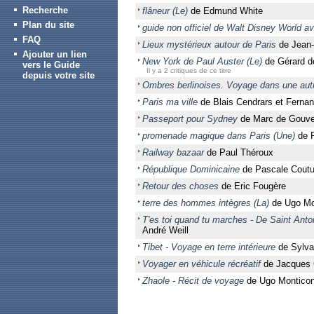
Recherche
flâneur (Le)
de Edmund White
Plan du site
guide non officiel de Walt Disney World av
FAQ
Lieux mystérieux autour de Paris
de Jean-
Ajouter un lien
New York de Paul Auster (Le)
de Gérard d
vers le Guide
Il y a 2 critiques de ce titre
depuis votre site
Ombres berlinoises. Voyage dans une aut
Paris ma ville
de Blais Cendrars et Fernan
Passeport pour Sydney
de Marc de Gouve
promenade magique dans Paris (Une)
de P
Railway bazaar
de Paul Théroux
République Dominicaine
de Pascale Coutur
Retour des choses
de Eric Fougère
terre des hommes intègres (La)
de Ugo Mo
T'es toi quand tu marches - De Saint Ant
André Weill
Tibet - Voyage en terre intérieure
de Sylvai
Voyager en véhicule récréatif
de Jacques
Zhaole - Récit de voyage
de Ugo Montico