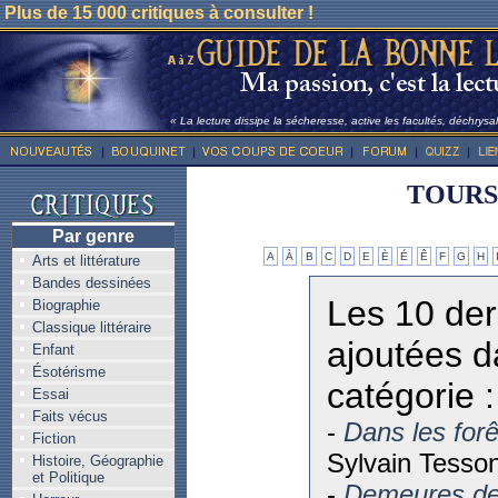
Plus de 15 000 critiques à consulter !
« La lecture dissipe la sécheresse, active les facultés, déchrysali
TOURS
Par genre
A
À
B
C
D
E
È
É
Ê
F
G
H
Arts et littérature
Bandes dessinées
Les 10 der
Biographie
Classique littéraire
ajoutées d
Enfant
Ésotérisme
catégorie :
Essai
Faits vécus
-
Dans les forê
Fiction
Sylvain Tesso
Histoire, Géographie
et Politique
-
Demeures de 