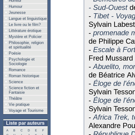
Horreur
- Sud-Ouest
d
Humour
Jeunesse
-
Tibet - Voyag
Langue et linguistique
Sylvain Labest
Le livre ou le film?
Littérature érotique
-
promenade m
Mystère et Policier
de Philippe Ca
Philosophie, religion
et spiritualité
-
Escale à For
Poésie
Fred Mussard
Psychologie et
Sociologie
-
Abuelito, mo
Romance
de Béatrice Al
Roman historique
-
Éloge de l'é
Science
Science fiction et
Sylvain Tesso
Fantaisie
Théâtre
-
Éloge de l'é
Vie pratique
Sylvain Tesso
Voyage et Tourisme
-
Africa Trek, 
Liste par auteurs
Alexandre Pou
A
B
C
D
E
F
-
République D