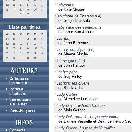
G
H
I
J
K
L
Labyrinthe
M
N
O
P
Q
R
de Kate Mosse
S
T
U
V
W
X
Y
Z
labyrinthe de Pharaon (Le)
de Serge Brussolo
Liste par titres
Labyrinthe des sentiments
de Tahar Ben Jelloun
A
B
C
D
E
F
Lac (Le)
G
H
I
J
K
L
de Jean Echenoz
M
N
O
P
Q
R
S
T
U
V
W
X
lac aux sortilèges (Le)
Y
Z
1
2
3
4
de Maeve Binchy
5
6
7
8
9
lac de glace (Le)
de John Farrow
Lâcher prise
de Guy Finley
Critique sur
les auteurs
Lâchons les chiens
de Brady Udall
Portrait
d'auteurs
Lady Cartier
de Micheline Lachance
Les auteurs
sur le net
Lady Day - Histoire d'amours
de Alain Gerber
Pseudonymes
Lady Doll, tome 1 - La poupée intime
de Daniele Vessella et Beatrice Penco Sec
Lady Oscar - La rose de Versailles
Contacts