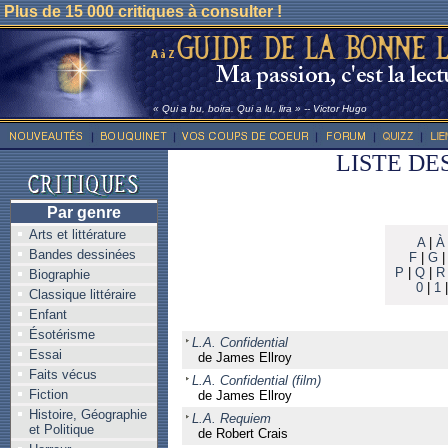
Plus de 15 000 critiques à consulter !
« Qui a bu, boira. Qui a lu, lira » -- Victor Hugo
LISTE DE
Par genre
Arts et littérature
A
|
À
Bandes dessinées
F
|
G
P
|
Q
|
R
Biographie
0
|
1
Classique littéraire
Enfant
Ésotérisme
L.A. Confidential
Essai
de James Ellroy
Faits vécus
L.A. Confidential (film)
Fiction
de James Ellroy
Histoire, Géographie
L.A. Requiem
et Politique
de Robert Crais