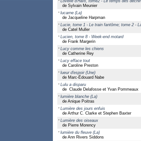
Lovelie d'Haïti, tome2 - Le temps des déchi
de Sylvain Meunier
lucarne (La)
de Jacqueline Harpman
Lucie, tome 1 - Le train fantôme; tome 2 - L
de Catel Muller
Lucien, tome 8 - Week-end motard
de Frank Margerin
Lucy comme les chiens
de Catherine Rey
Lucy efface tout
de Caroline Preston
lueur d'espoir (Une)
de Marc-Édouard Nabe
Lulu a disparu
de Claude Delafosse et Yvan Pommeaux
lumière blanche (La)
de Anique Poitras
Lumière des jours enfuis
de Arthur C. Clarke et Stephen Baxter
Lumière des oiseaux
de Pierre Morency
lumière du fleuve (La)
de Ann Rivers Siddons