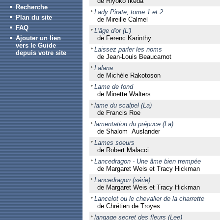
de Riyoko Ikeda
Recherche
Lady Pirate, tome 1 et 2
Plan du site
de Mireille Calmel
FAQ
L'âge d'or (L')
Ajouter un lien
de Ferenc Karinthy
vers le Guide
Laissez parler les noms
depuis votre site
de Jean-Louis Beaucarnot
Lalana
de Michèle Rakotoson
Lame de fond
de Minette Walters
lame du scalpel (La)
de Francis Roe
lamentation du prépuce (La)
de Shalom Auslander
Lames soeurs
de Robert Malacci
Lancedragon - Une âme bien trempée
de Margaret Weis et Tracy Hickman
Lancedragon (série)
de Margaret Weis et Tracy Hickman
Lancelot ou le chevalier de la charrette
de Chrétien de Troyes
langage secret des fleurs (Lee)