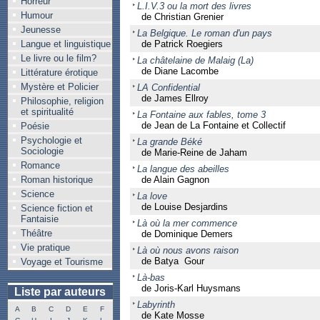
Horreur
L.I.V.3 ou la mort des livres
Humour
de Christian Grenier
Jeunesse
La Belgique. Le roman d'un pays
Langue et linguistique
de Patrick Roegiers
Le livre ou le film?
La châtelaine de Malaig (La)
de Diane Lacombe
Littérature érotique
Mystère et Policier
LA Confidential
de James Ellroy
Philosophie, religion
et spiritualité
La Fontaine aux fables, tome 3
de Jean de La Fontaine et Collectif
Poésie
Psychologie et
La grande Béké
Sociologie
de Marie-Reine de Jaham
Romance
La langue des abeilles
Roman historique
de Alain Gagnon
Science
La love
de Louise Desjardins
Science fiction et
Fantaisie
Là où la mer commence
Théâtre
de Dominique Demers
Vie pratique
Là où nous avons raison
de Batya Gour
Voyage et Tourisme
Là-bas
de Joris-Karl Huysmans
Liste par auteurs
Labyrinth
A
B
C
D
E
F
de Kate Mosse