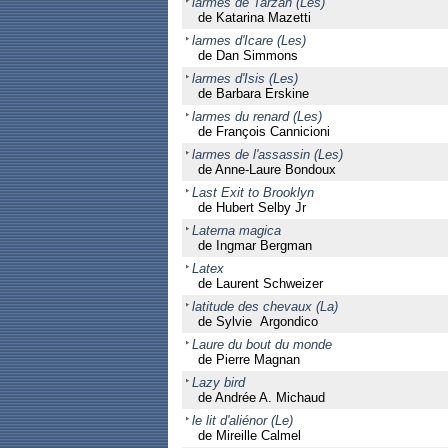
larmes de Tarzan (Les)
de Katarina Mazetti
larmes d'Icare (Les)
de Dan Simmons
larmes d'Isis (Les)
de Barbara Erskine
larmes du renard (Les)
de François Cannicioni
larmes de l'assassin (Les)
de Anne-Laure Bondoux
Last Exit to Brooklyn
de Hubert Selby Jr
Laterna magica
de Ingmar Bergman
Latex
de Laurent Schweizer
latitude des chevaux (La)
de Sylvie Argondico
Laure du bout du monde
de Pierre Magnan
Lazy bird
de Andrée A. Michaud
le lit d'aliénor (Le)
de Mireille Calmel