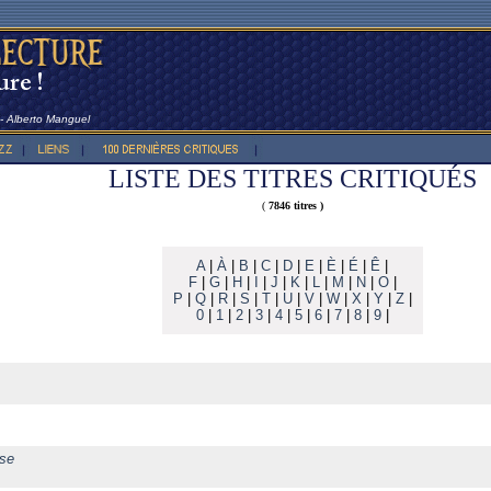
 -- Alberto Manguel
LISTE DES TITRES CRITIQUÉS
(
7846 titres )
A
|
À
|
B
|
C
|
D
|
E
|
È
|
É
|
Ê
|
F
|
G
|
H
|
I
|
J
|
K
|
L
|
M
|
N
|
O
|
P
|
Q
|
R
|
S
|
T
|
U
|
V
|
W
|
X
|
Y
|
Z
|
0
|
1
|
2
|
3
|
4
|
5
|
6
|
7
|
8
|
9
|
ose