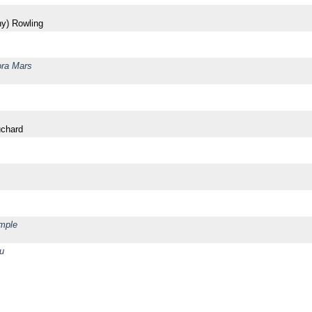
hy) Rowling
Dora Mars
uchard
emple
bu