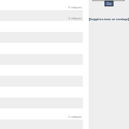
5 critiques
3 critiques
[
Suggérez-nous un sondage
]
2 critiques