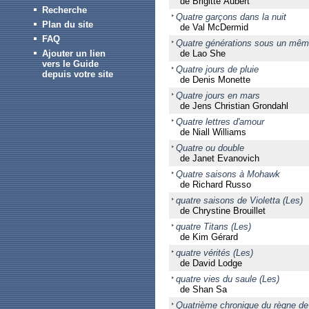
de Brigitte Aubert
Recherche
Quatre garçons dans la nuit
Plan du site
de Val McDermid
FAQ
Quatre générations sous un même
Ajouter un lien
de Lao She
vers le Guide
Quatre jours de pluie
depuis votre site
de Denis Monette
Quatre jours en mars
de Jens Christian Grondahl
Quatre lettres d'amour
de Niall Williams
Quatre ou double
de Janet Evanovich
Quatre saisons à Mohawk
de Richard Russo
quatre saisons de Violetta (Les)
de Chrystine Brouillet
quatre Titans (Les)
de Kim Gérard
quatre vérités (Les)
de David Lodge
quatre vies du saule (Les)
de Shan Sa
Quatrième chronique du règne de 