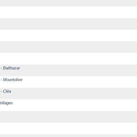
 - Balthazar
 - Mountolive
 - Cléa
tillages