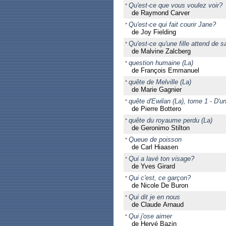
Qu'est-ce que vous voulez voir?
de Raymond Carver
Qu'est-ce qui fait courir Jane?
de Joy Fielding
Qu'est-ce qu'une fille attend de 
de Malvine Zalcberg
question humaine (La)
de François Emmanuel
quête de Melville (La)
de Marie Gagnier
quête d'Ewilan (La), tome 1 - D'u
de Pierre Bottero
quête du royaume perdu (La)
de Geronimo Stilton
Queue de poisson
de Carl Hiaasen
Qui a lavé ton visage?
de Yves Girard
Qui c'est, ce garçon?
de Nicole De Buron
Qui dit je en nous
de Claude Arnaud
Qui j'ose aimer
de Hervé Bazin