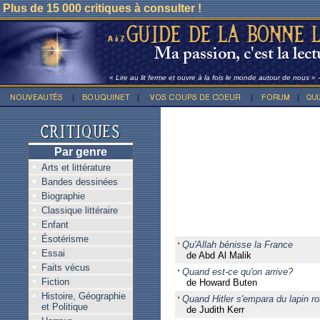
Plus de 15 000 critiques à consulter !
« Lire au lit ferme et ouvre à la fois le monde autour de nous »
Par genre
Arts et littérature
Bandes dessinées
Biographie
Classique littéraire
Enfant
Ésotérisme
Qu'Allah bénisse la France
Essai
de Abd Al Malik
Faits vécus
Quand est-ce qu'on arrive?
Fiction
de Howard Buten
Histoire, Géographie
Quand Hitler s'empara du lapin r
et Politique
de Judith Kerr