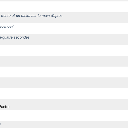
trente et un tanka sur la main d'après
escence?
e-quatre secondes
Paetro
)