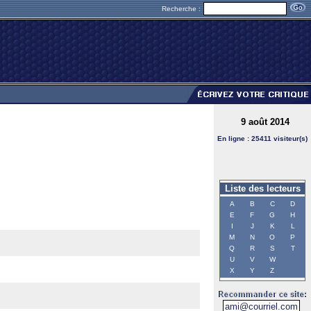
Recherche :
9 août 2014
En ligne : 25411 visiteur(s)
Liste des lecteurs
A
B
C
D
E
F
G
H
I
J
K
L
M
N
O
P
Q
R
S
T
U
V
W
X
Y
Z