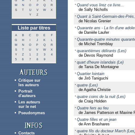
G
H
I
J
K
L
Quand vous lirez ce livre...
M
N
O
P
Q
R
de Sally Nicholls
S
T
U
V
W
X
Y
Z
Quant à Saint-Germain-des-Prés, 
de Nicolas Grenier
Liste par titres
Quarante ans - La fin d'une adol
de Danièle Laufer
A
B
C
D
E
F
Quarante-quatre minutes quarant
G
H
I
J
K
L
de Michel Tremblay
M
N
O
P
Q
R
S
T
U
V
W
X
quarantièmes délirants (Les)
Y
Z
1
2
3
4
de Devos Raymond
5
6
7
8
9
quart d'heure islandais (Le)
de Tania De Montaigne
Quartier lointain
de Jirô Taniguchi
Critique sur
les auteurs
quatre (Les)
de Agatha Christie
Portrait
d'auteurs
quatre coins de la nuit (Les)
de Craig Holden
Les auteurs
sur le net
Quatre fers au feu
de James Patterson et Maxine 
Pseudonymes
Quatre filles et un jean
de Ann Brashares
quatre fils du docteur March (Les
Contacts