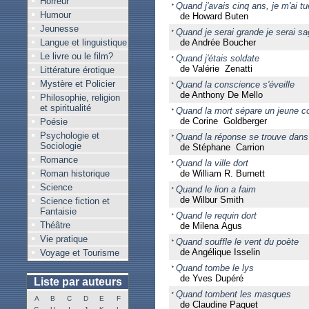
Horreur
Quand j'avais cinq ans, je m'ai tu
Humour
de Howard Buten
Jeunesse
Quand je serai grande je serai s
Langue et linguistique
de Andrée Boucher
Le livre ou le film?
Quand j'étais soldate
de Valérie Zenatti
Littérature érotique
Mystère et Policier
Quand la conscience s'éveille
de Anthony De Mello
Philosophie, religion
et spiritualité
Quand la mort sépare un jeune c
de Corine Goldberger
Poésie
Psychologie et
Quand la réponse se trouve dans l
Sociologie
de Stéphane Carrion
Romance
Quand la ville dort
Roman historique
de William R. Burnett
Science
Quand le lion a faim
de Wilbur Smith
Science fiction et
Fantaisie
Quand le requin dort
Théâtre
de Milena Agus
Vie pratique
Quand souffle le vent du poète
de Angélique Isselin
Voyage et Tourisme
Quand tombe le lys
de Yves Dupéré
Liste par auteurs
Quand tombent les masques
A
B
C
D
E
F
de Claudine Paquet