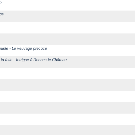
é
age
ouple - Le veuvage précoce
a folie - Intrigue à Rennes-le-Château