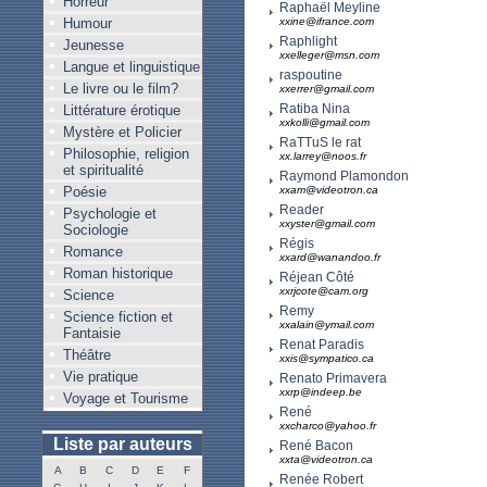
Horreur
Raphaël Meyline
Humour
xxine@ifrance.com
Raphlight
Jeunesse
xxelleger@msn.com
Langue et linguistique
raspoutine
Le livre ou le film?
xxerrer@gmail.com
Ratiba Nina
Littérature érotique
xxkolli@gmail.com
Mystère et Policier
RaTTuS le rat
Philosophie, religion
xx.larrey@noos.fr
et spiritualité
Raymond Plamondon
Poésie
xxam@videotron.ca
Reader
Psychologie et
xxyster@gmail.com
Sociologie
Régis
Romance
xxard@wanandoo.fr
Roman historique
Réjean Côté
xxrjcote@cam.org
Science
Remy
Science fiction et
xxalain@ymail.com
Fantaisie
Renat Paradis
Théâtre
xxis@sympatico.ca
Vie pratique
Renato Primavera
xxrp@indeep.be
Voyage et Tourisme
René
xxcharco@yahoo.fr
Liste par auteurs
René Bacon
xxta@videotron.ca
A
B
C
D
E
F
Renée Robert