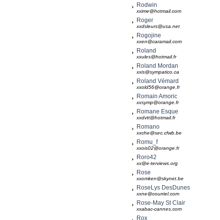
Rodwin
xxime@hotmail.com
Roger
xxdsleurs@usa.net
Rogojine
xxen@caramail.com
Roland
xxules@hotmail.fr
Roland Mordan
xxis@sympatico.ca
Roland Vémard
xxold56@orange.fr
Romain Amoric
xxsymp@orange.fr
Romane Esque
xxdvtt@hotmail.fr
Romano
xxche@sec.cfwb.be
Romu_f
xxois02@orange.fr
Roro42
xx@e-terviews.org
Rose
xxomken@skynet.be
RoseLys DesDunes
xxne@courriel.com
Rose-May St Clair
xxabac-cannes.com
Rox