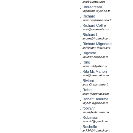
xxlobetrotter.net
Rforadream
xxpbalme@yahoo.fr
Richard
xxmond@wanadoo.fr
Richard Coffre
xxrd@caramail.com
Richard L
xxdon@hotmail.com
Richard Migneault
xxRickann@cam.org
Rigolote
xxult@hotmail.com
Ring
xxrriaux@yahoo.fr
Rita Mc Mahon
xxla@caramail.com
Rivière
xxra @ wanadoo.fr
Robert
xxlex@hotmail.com
Robert Delorme
xxylvie@gmail.com
robin77
xxon@videotron.ca
Robinson
xxworld@gmail.com
Rochelle
xx754@hotmail.com