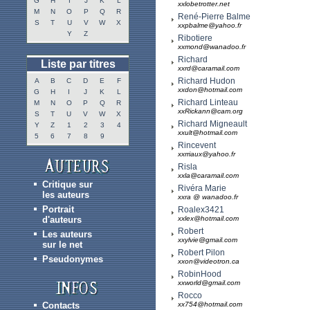
G
H
I
J
K
L
xxlobetrotter.net
M
N
O
P
Q
R
René-Pierre Balme
S
T
U
V
W
X
xxpbalme@yahoo.fr
Y
Z
Ribotiere
xxmond@wanadoo.fr
Richard
Liste par titres
xxrd@caramail.com
Richard Hudon
A
B
C
D
E
F
xxdon@hotmail.com
G
H
I
J
K
L
Richard Linteau
M
N
O
P
Q
R
xxRickann@cam.org
S
T
U
V
W
X
Richard Migneault
Y
Z
1
2
3
4
xxult@hotmail.com
5
6
7
8
9
Rincevent
xxrriaux@yahoo.fr
Risla
xxla@caramail.com
Critique sur
Rivéra Marie
les auteurs
xxra @ wanadoo.fr
Portrait
Roalex3421
d'auteurs
xxlex@hotmail.com
Robert
Les auteurs
xxylvie@gmail.com
sur le net
Robert Pilon
Pseudonymes
xxon@videotron.ca
RobinHood
xxworld@gmail.com
Rocco
Contacts
xx754@hotmail.com