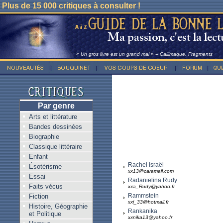
Plus de 15 000 critiques à consulter !
« Un gros livre est un grand mal » -- Callimaque, Fragments
Par genre
Arts et littérature
Bandes dessinées
Biographie
Classique littéraire
Enfant
Rachel Israël
Ésotérisme
xx13@caramail.com
Essai
Radanielina Rudy
Faits vécus
xxa_Rudy@yahoo.fr
Rammstein
Fiction
xxi_33@hotmail.fr
Histoire, Géographie
Rankanika
et Politique
xxnika13@yahoo.fr