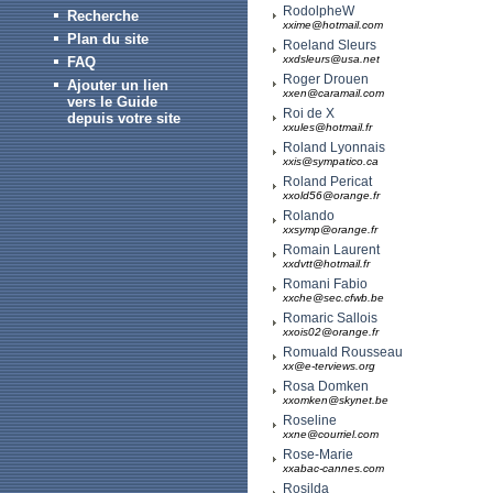
RodolpheW
Recherche
xxime@hotmail.com
Plan du site
Roeland Sleurs
xxdsleurs@usa.net
FAQ
Roger Drouen
Ajouter un lien
xxen@caramail.com
vers le Guide
Roi de X
depuis votre site
xxules@hotmail.fr
Roland Lyonnais
xxis@sympatico.ca
Roland Pericat
xxold56@orange.fr
Rolando
xxsymp@orange.fr
Romain Laurent
xxdvtt@hotmail.fr
Romani Fabio
xxche@sec.cfwb.be
Romaric Sallois
xxois02@orange.fr
Romuald Rousseau
xx@e-terviews.org
Rosa Domken
xxomken@skynet.be
Roseline
xxne@courriel.com
Rose-Marie
xxabac-cannes.com
Rosilda