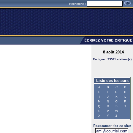
Recherche :
8 août 2014
En ligne : 33511 visiteur(s)
Liste des lecteurs
A
B
C
D
E
F
G
H
I
J
K
L
M
N
O
P
Q
R
S
T
U
V
W
X
Y
Z