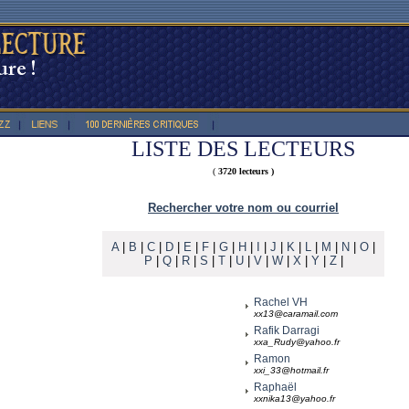
LISTE DES LECTEURS
(
3720 lecteurs )
Rechercher votre nom ou courriel
A
|
B
|
C
|
D
|
E
|
F
|
G
|
H
|
I
|
J
|
K
|
L
|
M
|
N
|
O
|
P
|
Q
|
R
|
S
|
T
|
U
|
V
|
W
|
X
|
Y
|
Z
|
Rachel VH
xx13@caramail.com
Rafik Darragi
xxa_Rudy@yahoo.fr
Ramon
xxi_33@hotmail.fr
Raphaël
xxnika13@yahoo.fr