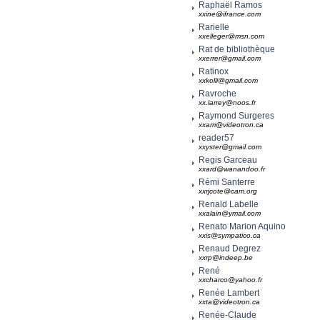
Raphaël Ramos
xxine@ifrance.com
Rarielle
xxelleger@msn.com
Rat de bibliothèque
xxerrer@gmail.com
Ratinox
xxkolli@gmail.com
Ravroche
xx.larrey@noos.fr
Raymond Surgeres
xxam@videotron.ca
reader57
xxyster@gmail.com
Regis Garceau
xxard@wanandoo.fr
Rémi Santerre
xxrjcote@cam.org
Renald Labelle
xxalain@ymail.com
Renato Marion Aquino
xxis@sympatico.ca
Renaud Degrez
xxrp@indeep.be
René
xxcharco@yahoo.fr
Renée Lambert
xxta@videotron.ca
Renée-Claude