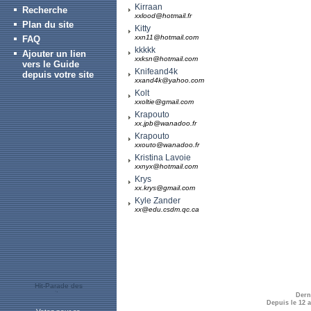
Kirraan
Recherche
xxlood@hotmail.fr
Plan du site
Kitty
xxn11@hotmail.com
FAQ
kkkkk
Ajouter un lien
xxksn@hotmail.com
vers le Guide
Knifeand4k
depuis votre site
xxand4k@yahoo.com
Kolt
xxoltie@gmail.com
Krapouto
xx.jpb@wanadoo.fr
Krapouto
xxouto@wanadoo.fr
Kristina Lavoie
xxnyx@hotmail.com
Krys
xx.krys@gmail.com
Kyle Zander
xx@edu.csdm.qc.ca
Dern
Depuis le 12 