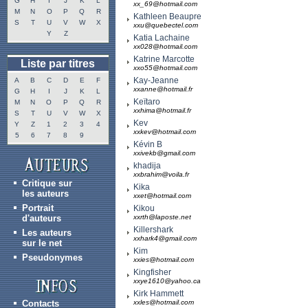
G
H
I
J
K
L
xx_69@hotmail.com
M
N
O
P
Q
R
Kathleen Beaupre
S
T
U
V
W
X
xxu@quebectel.com
Y
Z
Katia Lachaine
xx028@hotmail.com
Katrine Marcotte
Liste par titres
xxo55@hotmail.com
Kay-Jeanne
A
B
C
D
E
F
xxanne@hotmail.fr
G
H
I
J
K
L
Keïtaro
M
N
O
P
Q
R
xxhima@hotmail.fr
S
T
U
V
W
X
Kev
Y
Z
1
2
3
4
xxkev@hotmail.com
5
6
7
8
9
Kévin B
xxivekb@gmail.com
khadija
xxbrahim@voila.fr
Critique sur
Kika
les auteurs
xxet@hotmail.com
Portrait
Kikou
d'auteurs
xxrth@laposte.net
Killershark
Les auteurs
xxhark4@gmail.com
sur le net
Kim
Pseudonymes
xxies@hotmail.com
Kingfisher
xxye1610@yahoo.ca
Kirk Hammett
Contacts
xxles@hotmail.com