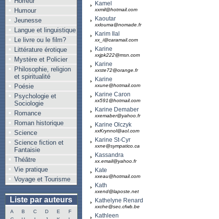
Horreur
Kamel
Humour
xxmil@hotmail.com
Kaoutar
Jeunesse
xxlouma@nomade.fr
Langue et linguistique
Karim Ilal
Le livre ou le film?
xx_i@caramail.com
Karine
Littérature érotique
xxjpk222@msn.com
Mystère et Policier
Karine
Philosophie, religion
xxste72@orange.fr
et spiritualité
Karine
Poésie
xxune@hotmail.com
Karine Caron
Psychologie et
xx591@hotmail.com
Sociologie
Karine Demaber
Romance
xxemaber@yahoo.fr
Roman historique
Karine Olczyk
xxKrynnol@aol.com
Science
Karine St-Cyr
Science fiction et
xxne@sympatico.ca
Fantaisie
Kassandra
Théâtre
xx.email@yahoo.fr
Vie pratique
Kate
xxeau@hotmail.com
Voyage et Tourisme
Kath
xxend@laposte.net
Liste par auteurs
Kathelyne Renard
xxche@sec.cfwb.be
A
B
C
D
E
F
Kathleen