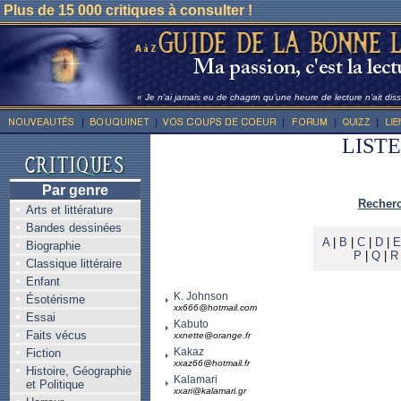
Plus de 15 000 critiques à consulter !
« Je n’ai jamais eu de chagrin qu’une heure de lecture n’ait dis
LIST
Par genre
Recherc
Arts et littérature
Bandes dessinées
A
|
B
|
C
|
D
|
E
Biographie
P
|
Q
|
R
Classique littéraire
Enfant
K. Johnson
Ésotérisme
xx666@hotmail.com
Essai
Kabuto
Faits vécus
xxnette@orange.fr
Kakaz
Fiction
xxaz66@hotmail.fr
Histoire, Géographie
Kalamari
et Politique
xxari@kalamari.gr