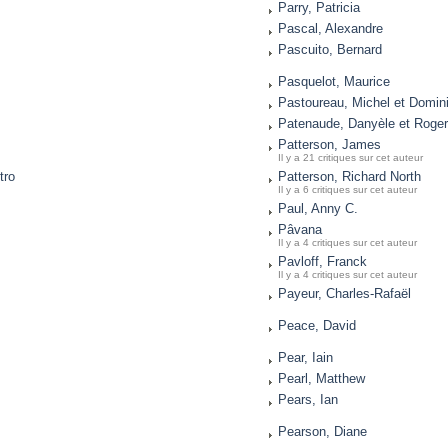
Parry, Patricia
Pascal, Alexandre
Pascuito, Bernard
Pasquelot, Maurice
Pastoureau, Michel et Domin
Patenaude, Danyèle et Roger
Patterson, James
Il y a 21 critiques sur cet auteur
tro
Patterson, Richard North
Il y a 6 critiques sur cet auteur
Paul, Anny C.
Pâvana
Il y a 4 critiques sur cet auteur
Pavloff, Franck
Il y a 4 critiques sur cet auteur
Payeur, Charles-Rafaël
Peace, David
Pear, Iain
Pearl, Matthew
Pears, Ian
Pearson, Diane