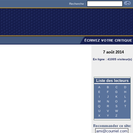
Recherche :
7 août 2014
En ligne : 41005 visiteur(s)
Liste des lecteurs
A
B
C
D
E
F
G
H
I
J
K
L
M
N
O
P
Q
R
S
T
U
V
W
X
Y
Z