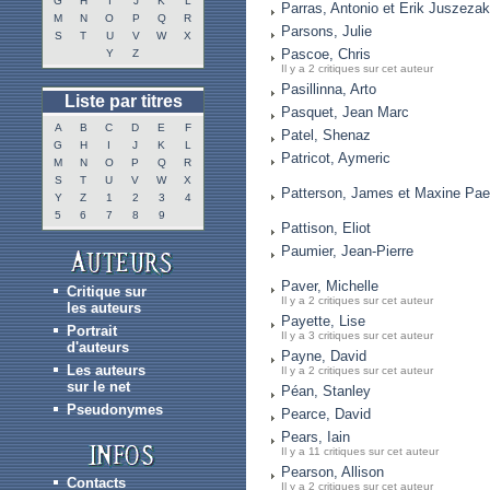
G
H
I
J
K
L
Parras, Antonio et Erik Juszezak
M
N
O
P
Q
R
Parsons, Julie
S
T
U
V
W
X
Pascoe, Chris
Y
Z
Il y a 2 critiques sur cet auteur
Pasillinna, Arto
Liste par titres
Pasquet, Jean Marc
A
B
C
D
E
F
Patel, Shenaz
G
H
I
J
K
L
Patricot, Aymeric
M
N
O
P
Q
R
S
T
U
V
W
X
Patterson, James et Maxine Pae
Y
Z
1
2
3
4
5
6
7
8
9
Pattison, Eliot
Paumier, Jean-Pierre
Paver, Michelle
Critique sur
Il y a 2 critiques sur cet auteur
les auteurs
Payette, Lise
Portrait
Il y a 3 critiques sur cet auteur
d'auteurs
Payne, David
Les auteurs
Il y a 2 critiques sur cet auteur
sur le net
Péan, Stanley
Pseudonymes
Pearce, David
Pears, Iain
Il y a 11 critiques sur cet auteur
Pearson, Allison
Contacts
Il y a 2 critiques sur cet auteur