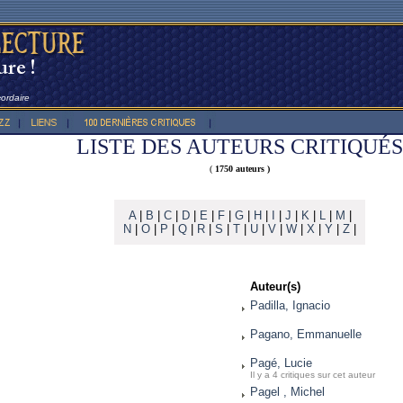
cordaire
LISTE DES AUTEURS CRITIQUÉS
(
1750 auteurs )
A
|
B
|
C
|
D
|
E
|
F
|
G
|
H
|
I
|
J
|
K
|
L
|
M
|
N
|
O
|
P
|
Q
|
R
|
S
|
T
|
U
|
V
|
W
|
X
|
Y
|
Z
|
Auteur(s)
Padilla, Ignacio
Pagano, Emmanuelle
Pagé, Lucie
Il y a 4 critiques sur cet auteur
Pagel , Michel