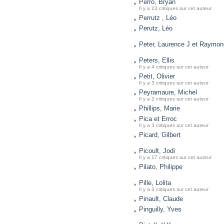
Perro, Bryan
Il y a 23 critiques sur cet auteur
Perrutz , Léo
Perutz, Léo
Peter, Laurence J et Raymon
Peters, Ellis
Il y a 4 critiques sur cet auteur
Petit, Olivier
Il y a 3 critiques sur cet auteur
Peyramaure, Michel
Il y a 2 critiques sur cet auteur
Phillips, Marie
Pica et Erroc
Il y a 3 critiques sur cet auteur
Picard, Gilbert
Picoult, Jodi
Il y a 17 critiques sur cet auteur
Pilato, Philippe
Pille, Lolita
Il y a 3 critiques sur cet auteur
Pinault, Claude
Pinguilly, Yves