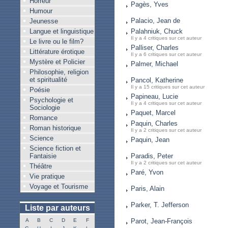
Horreur
Pagès, Yves
Humour
Palacio, Jean de
Jeunesse
Langue et linguistique
Palahniuk, Chuck
Il y a 4 critiques sur cet auteur
Le livre ou le film?
Palliser, Charles
Littérature érotique
Il y a 6 critiques sur cet auteur
Mystère et Policier
Palmer, Michael
Philosophie, religion
et spiritualité
Pancol, Katherine
Il y a 15 critiques sur cet auteur
Poésie
Papineau, Lucie
Psychologie et
Il y a 4 critiques sur cet auteur
Sociologie
Paquet, Marcel
Romance
Paquin, Charles
Roman historique
Il y a 2 critiques sur cet auteur
Science
Paquin, Jean
Science fiction et
Fantaisie
Paradis, Peter
Il y a 2 critiques sur cet auteur
Théâtre
Paré, Yvon
Vie pratique
Voyage et Tourisme
Paris, Alain
Parker, T. Jefferson
Liste par auteurs
A
B
C
D
E
F
Parot, Jean-François