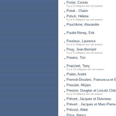
Porter, Connie
Il y a 3 critiques sur cet auteur
Potok , Chaim
Potvin, Hélène
Il y a 3 critiques sur cet auteur
Pouchkine, Alexandre
Poulet-Reney, Erik
Pourieux, Laurence
Il y a 2 critiques sur cet auteur
Pouy, Jean-Bernard
Il y a 5 critiques sur cet auteur
Powers, Tim
Pratchett, Terry
Il y a 15 critiques sur cet auteur
Pratte, André
Premoli-Droulers, Francesca et 
Pressler, Mirjam
Preston, Douglas et Lincoln Chil
Il y a 8 critiques sur cet auteur
Prévert, Jacques et Doisneau
Prévert , Jacques et Marc-Pierre-
Prévost, Abbé
Price, Nancy