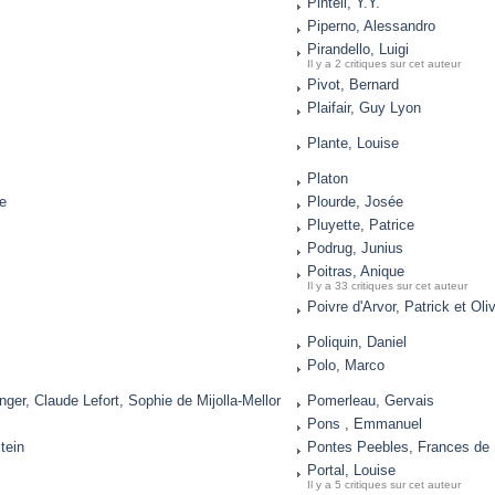
Pintell, Y.Y.
Piperno, Alessandro
Pirandello, Luigi
Il y a 2 critiques sur cet auteur
Pivot, Bernard
Plaifair, Guy Lyon
Plante, Louise
Platon
te
Plourde, Josée
Pluyette, Patrice
Podrug, Junius
Poitras, Anique
Il y a 33 critiques sur cet auteur
Poivre d'Arvor, Patrick et Oliv
Poliquin, Daniel
Polo, Marco
inger, Claude Lefort, Sophie de Mijolla-Mellor
Pomerleau, Gervais
Pons , Emmanuel
tein
Pontes Peebles, Frances de
Portal, Louise
Il y a 5 critiques sur cet auteur