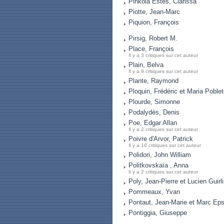
Pinkola Estes, Clarissa
Piotte, Jean-Marc
Piquion, François
Pirsig, Robert M.
Place, François
Il y a 3 critiques sur cet auteur
Plain, Belva
Il y a 9 critiques sur cet auteur
Plante, Raymond
Ploquin, Frédéric et Maria Poble
Plourde, Simonne
Podalydès, Denis
Poe, Edgar Allan
Il y a 2 critiques sur cet auteur
Poivre d'Arvor, Patrick
Il y a 10 critiques sur cet auteur
Polidori, John William
Politkovskaïa , Anna
Il y a 2 critiques sur cet auteur
Poly, Jean-Pierre et Lucien Guirl
Pommeaux, Yvan
Pontaut, Jean-Marie et Marc Eps
Pontiggia, Giuseppe