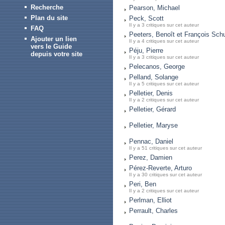
Recherche
Pearson, Michael
Plan du site
Peck, Scott
Il y a 3 critiques sur cet auteur
FAQ
Peeters, Benoît et François Sch
Ajouter un lien
Il y a 4 critiques sur cet auteur
vers le Guide
Péju, Pierre
depuis votre site
Il y a 3 critiques sur cet auteur
Pelecanos, George
Pelland, Solange
Il y a 5 critiques sur cet auteur
Pelletier, Denis
Il y a 2 critiques sur cet auteur
Pelletier, Gérard
Pelletier, Maryse
Pennac, Daniel
Il y a 51 critiques sur cet auteur
Perez, Damien
Pérez-Reverte, Arturo
Il y a 30 critiques sur cet auteur
Peri, Ben
Il y a 2 critiques sur cet auteur
Perlman, Elliot
Perrault, Charles