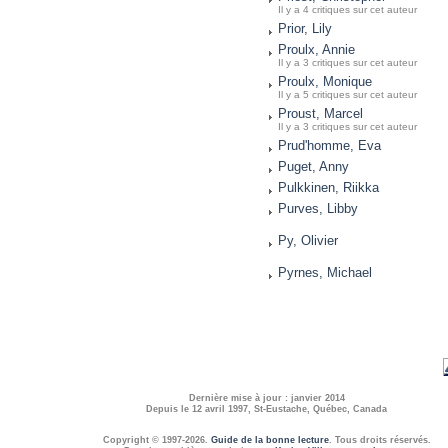
Il y a 4 critiques sur cet auteur
Prior, Lily
Proulx, Annie
Il y a 3 critiques sur cet auteur
Proulx, Monique
Il y a 5 critiques sur cet auteur
Proust, Marcel
Il y a 3 critiques sur cet auteur
Prud'homme, Eva
Puget, Anny
Pulkkinen, Riikka
Purves, Libby
Py, Olivier
Pyrnes, Michael
Dernière mise à jour : janvier 2014
Depuis le 12 avril 1997, St-Eustache, Québec, Canada
Copyright © 1997-2026.
Guide de la bonne lecture
. Tous droits réservés.