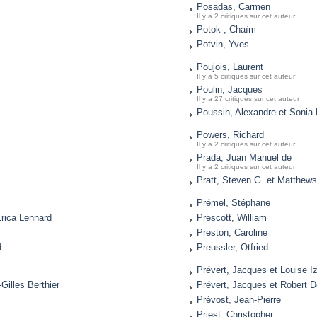
Posadas, Carmen
Il y a 2 critiques sur cet auteur
Potok , Chaïm
Potvin, Yves
Poujois, Laurent
Il y a 5 critiques sur cet auteur
Poulin, Jacques
Il y a 27 critiques sur cet auteur
Poussin, Alexandre et Sonia
Powers, Richard
Il y a 2 critiques sur cet auteur
Prada, Juan Manuel de
Il y a 2 critiques sur cet auteur
Pratt, Steven G. et Matthew
Prémel, Stéphane
Erica Lennard
Prescott, William
Preston, Caroline
d
Preussler, Otfried
Prévert, Jacques et Louise I
Gilles Berthier
Prévert, Jacques et Robert 
Prévost, Jean-Pierre
Priest, Christopher