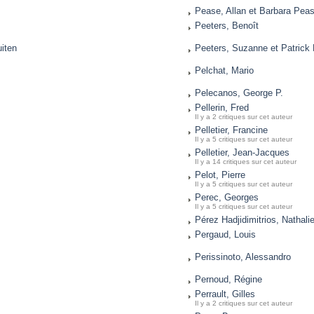
Pease, Allan et Barbara Pea
Peeters, Benoît
uiten
Peeters, Suzanne et Patrick
Pelchat, Mario
Pelecanos, George P.
Pellerin, Fred
Il y a 2 critiques sur cet auteur
Pelletier, Francine
Il y a 5 critiques sur cet auteur
Pelletier, Jean-Jacques
Il y a 14 critiques sur cet auteur
Pelot, Pierre
Il y a 5 critiques sur cet auteur
Perec, Georges
Il y a 5 critiques sur cet auteur
Pérez Hadjidimitrios, Nathali
Pergaud, Louis
Perissinoto, Alessandro
Pernoud, Régine
Perrault, Gilles
Il y a 2 critiques sur cet auteur