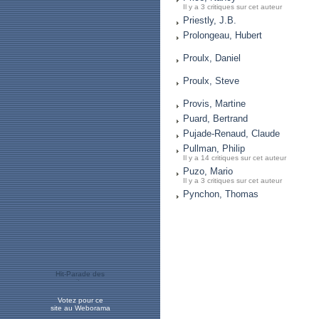
Il y a 3 critiques sur cet auteur
Priestly, J.B.
Prolongeau, Hubert
Proulx, Daniel
Proulx, Steve
Provis, Martine
Puard, Bertrand
Pujade-Renaud, Claude
Pullman, Philip
Il y a 14 critiques sur cet auteur
Puzo, Mario
Il y a 3 critiques sur cet auteur
Pynchon, Thomas
Votez pour ce
site au Weborama