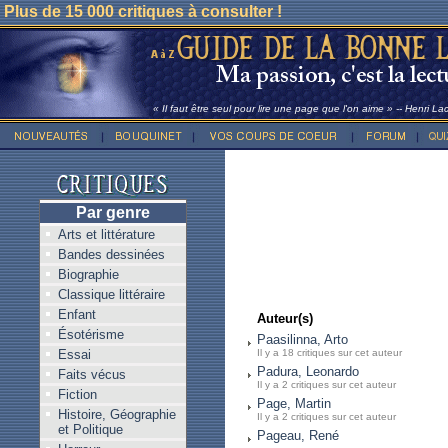
Plus de 15 000 critiques à consulter !
« Il faut être seul pour lire une page que l'on aime » -- Henri La
Par genre
Arts et littérature
Bandes dessinées
Biographie
Classique littéraire
Enfant
Auteur(s)
Ésotérisme
Paasilinna, Arto
Essai
Il y a 18 critiques sur cet auteur
Padura, Leonardo
Faits vécus
Il y a 2 critiques sur cet auteur
Fiction
Page, Martin
Histoire, Géographie
Il y a 2 critiques sur cet auteur
et Politique
Pageau, René