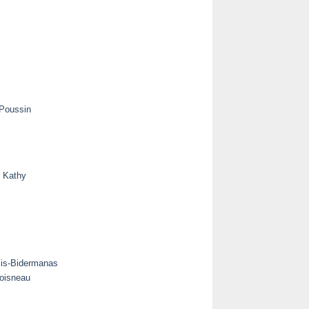
 Poussin
s Kathy
zis-Bidermanas
Doisneau