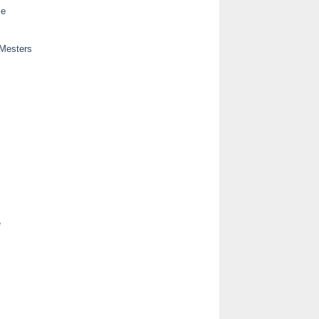
se
 Mesters
e