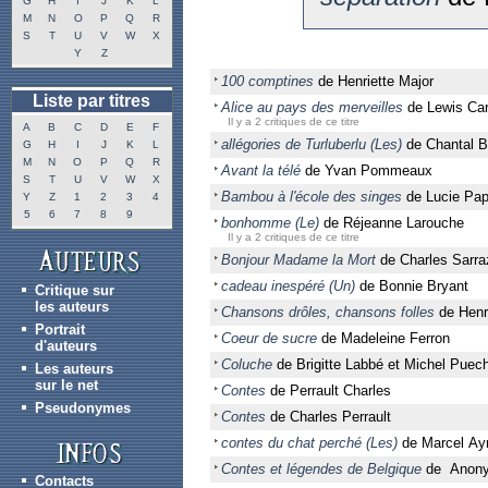
G
H
I
J
K
L
M
N
O
P
Q
R
S
T
U
V
W
X
Y
Z
100 comptines
de Henriette Major
Liste par titres
Alice au pays des merveilles
de Lewis Carr
Il y a 2 critiques de ce titre
A
B
C
D
E
F
allégories de Turluberlu (Les)
de Chantal B
G
H
I
J
K
L
M
N
O
P
Q
R
Avant la télé
de Yvan Pommeaux
S
T
U
V
W
X
Bambou à l'école des singes
de Lucie Pap
Y
Z
1
2
3
4
5
6
7
8
9
bonhomme (Le)
de Réjeanne Larouche
Il y a 2 critiques de ce titre
Bonjour Madame la Mort
de Charles Sarra
cadeau inespéré (Un)
de Bonnie Bryant
Critique sur
les auteurs
Chansons drôles, chansons folles
de Henri
Portrait
Coeur de sucre
de Madeleine Ferron
d'auteurs
Coluche
de Brigitte Labbé et Michel Puec
Les auteurs
sur le net
Contes
de Perrault Charles
Pseudonymes
Contes
de Charles Perrault
contes du chat perché (Les)
de Marcel A
Contes et légendes de Belgique
de Anon
Contacts