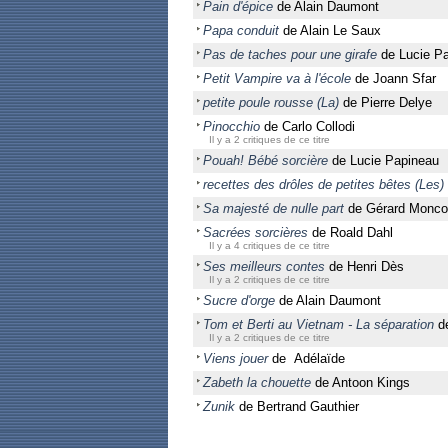
Pain d'épice
de Alain Daumont
Papa conduit
de Alain Le Saux
Pas de taches pour une girafe
de Lucie P
Petit Vampire va à l'école
de Joann Sfar
petite poule rousse (La)
de Pierre Delye
Pinocchio
de Carlo Collodi
Il y a 2 critiques de ce titre
Pouah! Bébé sorcière
de Lucie Papineau
recettes des drôles de petites bêtes (Les)
Sa majesté de nulle part
de Gérard Monc
Sacrées sorcières
de Roald Dahl
Il y a 4 critiques de ce titre
Ses meilleurs contes
de Henri Dès
Il y a 2 critiques de ce titre
Sucre d'orge
de Alain Daumont
Tom et Berti au Vietnam - La séparation
de
Il y a 2 critiques de ce titre
Viens jouer
de Adélaïde
Zabeth la chouette
de Antoon Kings
Zunik
de Bertrand Gauthier