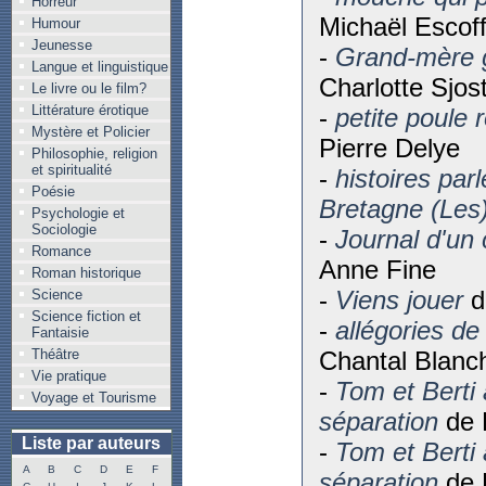
Horreur
Michaël Escoff
Humour
Jeunesse
-
Grand-mère 
Langue et linguistique
Charlotte Sjos
Le livre ou le film?
Littérature érotique
-
petite poule 
Mystère et Policier
Pierre Delye
Philosophie, religion
et spiritualité
-
histoires par
Poésie
Bretagne (Les
Psychologie et
Sociologie
-
Journal d'un 
Romance
Anne Fine
Roman historique
-
Viens jouer
d
Science
Science fiction et
-
allégories de
Fantaisie
Théâtre
Chantal Blanc
Vie pratique
-
Tom et Berti
Voyage et Tourisme
séparation
de 
Liste par auteurs
-
Tom et Berti
A
B
C
D
E
F
séparation
de 