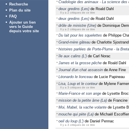
Cradologie des animaux - La science des
Recherche
deux gredins (Les)
de Roald Dahl
Plan du site
Il y a 2 critiques de ce titre
FAQ
deux gredins (Les)
de Roald Dahl
Ajouter un lien
drôle de ministre (Une)
de Dominique Dem
vers le Guide
Il y a 2 critiques de ce titre
depuis votre site
Du lait pour les squelettes
de Philippe Ch
Grand-mère gâteau
de Charlotte Sjostrand
histoires parlées de Porte-Plume - la Bret
île aux calins (L')
de Carl Norac
James et la grosse pêche
de Roald Dahl
Journal d'un chat assassin
de Anne Fine
Léonardo le lionceau
de Lucie Papineau
Lisa, Loup et le conteur
de Mylene Farmer
Il y a 3 critiques de ce titre
Marie-France et son ange
de Lysette Bro
mission de la petite âme (La)
de Francine
Moi, Mabel, la vache volante
de Lysette B
mouche qui pète (La)
de Michaël Escoffier
oeil du loup (L')
de Daniel Pennac
Il y a 3 critiques de ce titre