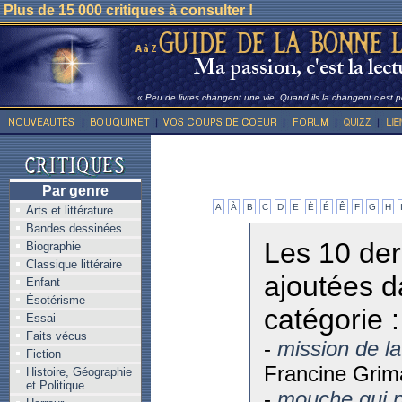
Plus de 15 000 critiques à consulter !
« Peu de livres changent une vie. Quand ils la changent c'est po
Par genre
A
À
B
C
D
E
È
É
Ê
F
G
H
Arts et littérature
Bandes dessinées
Les 10 der
Biographie
Classique littéraire
ajoutées d
Enfant
Ésotérisme
catégorie :
Essai
Faits vécus
-
mission de la
Fiction
Francine Grim
Histoire, Géographie
et Politique
-
mouche qui p