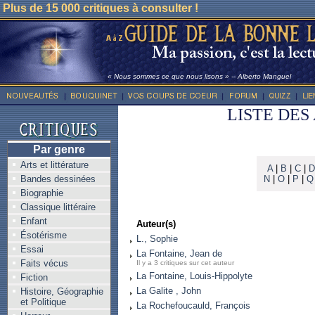
Plus de 15 000 critiques à consulter !
« Nous sommes ce que nous lisons » -- Alberto Manguel
LISTE DES
Par genre
Arts et littérature
A
|
B
|
C
|
D
Bandes dessinées
N
|
O
|
P
|
Q
Biographie
Classique littéraire
Enfant
Auteur(s)
Ésotérisme
L., Sophie
Essai
La Fontaine, Jean de
Faits vécus
Il y a 3 critiques sur cet auteur
La Fontaine, Louis-Hippolyte
Fiction
La Galite , John
Histoire, Géographie
et Politique
La Rochefoucauld, François