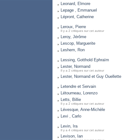
Leonard, Elmore
Lepage , Emmanuel
Lépront, Catherine
Leroux, Pierre
Il y a 2 critiques sur cet auteur
Leroy, Jérôme
Lescop, Marguerite
Leshem, Ron
Lessing, Gotthold Ephraïm
Lester, Normand
Il y a 2 critiques sur cet auteur
Lester, Normand et Guy Ouellette
Letendre et Servain
Létourneau, Lorenzo
Letts, Billie
Il y a 2 critiques sur cet auteur
Lévesque, Anne-Michèle
Levi , Carlo
Levin, Ira
Il y a 4 critiques sur cet auteur
Levison, Ian