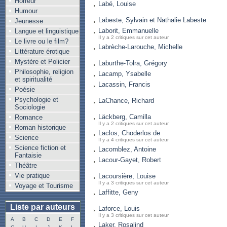
Horreur
Labé, Louise
Humour
Labeste, Sylvain et Nathalie Labeste
Jeunesse
Laborit, Emmanuelle
Langue et linguistique
Il y a 2 critiques sur cet auteur
Le livre ou le film?
Labrèche-Larouche, Michelle
Littérature érotique
Mystère et Policier
Laburthe-Tolra, Grégory
Philosophie, religion
Lacamp, Ysabelle
et spiritualité
Lacassin, Francis
Poésie
Psychologie et
LaChance, Richard
Sociologie
Läckberg, Camilla
Romance
Il y a 2 critiques sur cet auteur
Roman historique
Laclos, Choderlos de
Science
Il y a 4 critiques sur cet auteur
Science fiction et
Lacomblez, Antoine
Fantaisie
Lacour-Gayet, Robert
Théâtre
Vie pratique
Lacoursière, Louise
Il y a 3 critiques sur cet auteur
Voyage et Tourisme
Laffitte, Geny
Liste par auteurs
Laforce, Louis
Il y a 3 critiques sur cet auteur
A
B
C
D
E
F
Laker, Rosalind