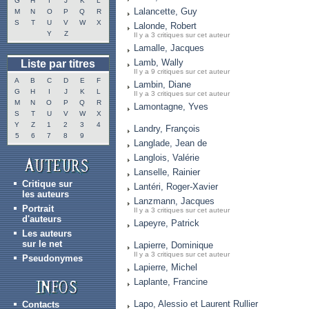
G
H
I
J
K
L
Lalancette, Guy
M
N
O
P
Q
R
S
T
U
V
W
X
Lalonde, Robert
Y
Z
Il y a 3 critiques sur cet auteur
Lamalle, Jacques
Lamb, Wally
Liste par titres
Il y a 9 critiques sur cet auteur
A
B
C
D
E
F
Lambin, Diane
G
H
I
J
K
L
Il y a 3 critiques sur cet auteur
M
N
O
P
Q
R
Lamontagne, Yves
S
T
U
V
W
X
Y
Z
1
2
3
4
Landry, François
5
6
7
8
9
Langlade, Jean de
Langlois, Valérie
Lanselle, Rainier
Critique sur
Lantéri, Roger-Xavier
les auteurs
Lanzmann, Jacques
Portrait
Il y a 3 critiques sur cet auteur
d'auteurs
Lapeyre, Patrick
Les auteurs
sur le net
Lapierre, Dominique
Il y a 3 critiques sur cet auteur
Pseudonymes
Lapierre, Michel
Laplante, Francine
Lapo, Alessio et Laurent Rullier
Contacts