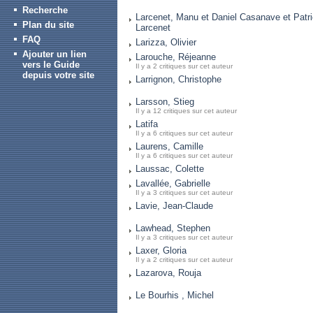
Recherche
Larcenet, Manu et Daniel Casanave et Patr
Plan du site
Larcenet
FAQ
Larizza, Olivier
Ajouter un lien
Larouche, Réjeanne
vers le Guide
Il y a 2 critiques sur cet auteur
depuis votre site
Larrignon, Christophe
Larsson, Stieg
Il y a 12 critiques sur cet auteur
Latifa
Il y a 6 critiques sur cet auteur
Laurens, Camille
Il y a 6 critiques sur cet auteur
Laussac, Colette
Lavallée, Gabrielle
Il y a 3 critiques sur cet auteur
Lavie, Jean-Claude
Lawhead, Stephen
Il y a 3 critiques sur cet auteur
Laxer, Gloria
Il y a 2 critiques sur cet auteur
Lazarova, Rouja
Le Bourhis , Michel