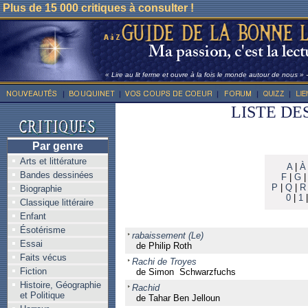
Plus de 15 000 critiques à consulter !
« Lire au lit ferme et ouvre à la fois le monde autour de nous »
LISTE DE
Par genre
Arts et littérature
A
|
À
Bandes dessinées
F
|
G
P
|
Q
|
R
Biographie
0
|
1
Classique littéraire
Enfant
Ésotérisme
rabaissement (Le)
Essai
de Philip Roth
Faits vécus
Rachi de Troyes
Fiction
de Simon Schwarzfuchs
Histoire, Géographie
Rachid
et Politique
de Tahar Ben Jelloun