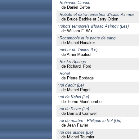
Robinson Crusoe
de Daniel Defoe
Robots et extra-terrestres d'Isaac Asimov
de Bruce Bethke et Jerry Oltion
robots temporels d'Isaac Asimov (Les)
de William F. Wu
Rocambole et le pacte de sang
de Michel Honaker
rocher de Tanios (Le)
de Amin Maalouf
Rocks Springs
de Richard Ford
Rohel
de Pierre Bordage
roi d'août (Le)
de Michel Pagel
roi de Kahel (Le)
de Tierno Monénembo
roi de l'hiver (Le)
de Bernard Cornwell
roi de marbre - Philippe le Bel (Un)
de Jean Favier
roi des aulnes (Le)
de Michel Tournier