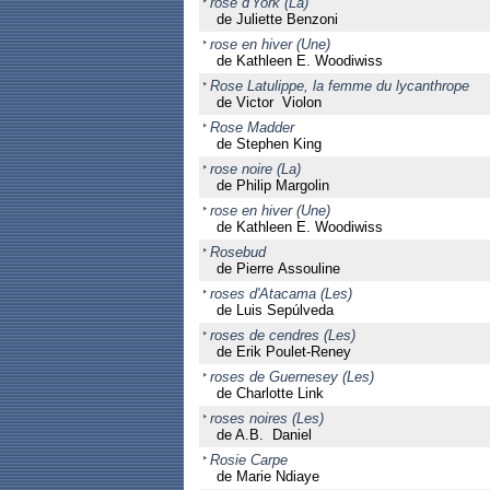
rose d'York (La)
de Juliette Benzoni
rose en hiver (Une)
de Kathleen E. Woodiwiss
Rose Latulippe, la femme du lycanthrope
de Victor Violon
Rose Madder
de Stephen King
rose noire (La)
de Philip Margolin
rose en hiver (Une)
de Kathleen E. Woodiwiss
Rosebud
de Pierre Assouline
roses d'Atacama (Les)
de Luis Sepúlveda
roses de cendres (Les)
de Erik Poulet-Reney
roses de Guernesey (Les)
de Charlotte Link
roses noires (Les)
de A.B. Daniel
Rosie Carpe
de Marie Ndiaye