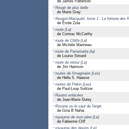
de James Patterson
Rougir de plus belle
de Marie Gray
Rougon-Macquart, tome 1 - La fortune des 
de Émile Zola
route (La)
de Cormac McCarthy
route de Chlifa (La)
de Michèle Marineau
route de Parramatta (la)
de Louise Simard
route du retour (La)
de Jim Harrison
routes de l'imaginaire (Les)
de Hella S. Haasse
routes de Pékin (Les)
de Paul-Loup Sulitzer
Routes enlacées
de Jean-Marie Dutey
Roxane ou le saut de l'ange
de Gina B Nahai
royaume de mon père (Le)
de Fabienne Cliff
royaume des devins (Le)