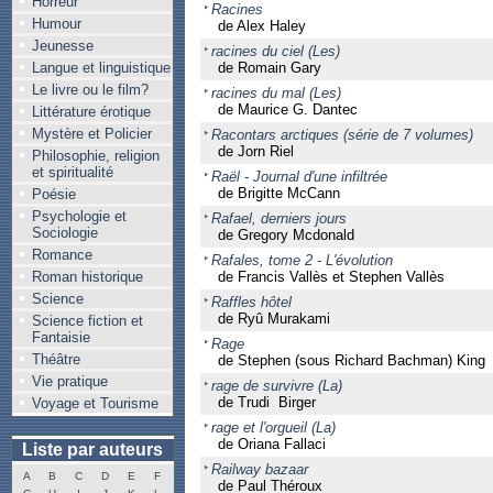
Horreur
Racines
Humour
de Alex Haley
Jeunesse
racines du ciel (Les)
Langue et linguistique
de Romain Gary
Le livre ou le film?
racines du mal (Les)
de Maurice G. Dantec
Littérature érotique
Mystère et Policier
Racontars arctiques (série de 7 volumes)
de Jorn Riel
Philosophie, religion
et spiritualité
Raël - Journal d'une infiltrée
de Brigitte McCann
Poésie
Psychologie et
Rafael, derniers jours
Sociologie
de Gregory Mcdonald
Romance
Rafales, tome 2 - L'évolution
Roman historique
de Francis Vallès et Stephen Vallès
Science
Raffles hôtel
de Ryû Murakami
Science fiction et
Fantaisie
Rage
Théâtre
de Stephen (sous Richard Bachman) King
Vie pratique
rage de survivre (La)
de Trudi Birger
Voyage et Tourisme
rage et l'orgueil (La)
de Oriana Fallaci
Liste par auteurs
Railway bazaar
A
B
C
D
E
F
de Paul Théroux