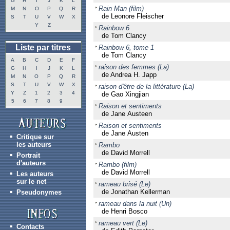
G
H
I
J
K
L
Rain Man (film)
M
N
O
P
Q
R
de Leonore Fleischer
S
T
U
V
W
X
Y
Z
Rainbow 6
de Tom Clancy
Liste par titres
Rainbow 6, tome 1
de Tom Clancy
A
B
C
D
E
F
raison des femmes (La)
G
H
I
J
K
L
de Andrea H. Japp
M
N
O
P
Q
R
S
T
U
V
W
X
raison d'être de la littérature (La)
Y
Z
1
2
3
4
de Gao Xingjian
5
6
7
8
9
Raison et sentiments
de Jane Austeen
Raison et sentiments
de Jane Austen
Critique sur
les auteurs
Rambo
de David Morrell
Portrait
d'auteurs
Rambo (film)
de David Morrell
Les auteurs
sur le net
rameau brisé (Le)
de Jonathan Kellerman
Pseudonymes
rameau dans la nuit (Un)
de Henri Bosco
rameau vert (Le)
Contacts