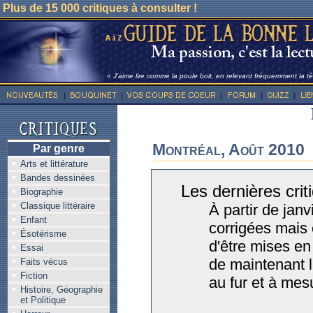
Plus de 15 000 critiques à consulter !
« J'aime lire comme la poule boit, en relevant fréquemment la têt
Montréal, Août 2010
Par genre
Arts et littérature
Bandes dessinées
Les dernières crit
Biographie
Classique littéraire
À partir de janv
Enfant
corrigées mais 
Ésotérisme
d'être mises en
Essai
de maintenant l
Faits vécus
Fiction
au fur et à mes
Histoire, Géographie
et Politique