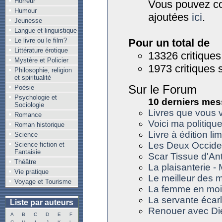
Horreur
Vous pouvez con
Humour
ajoutées
ici
.
Jeunesse
Langue et linguistique
Pour un total de
Le livre ou le film?
Littérature érotique
13326 critiques
Mystère et Policier
1973 critiques 
Philosophie, religion
et spiritualité
Sur le Forum
Poésie
Psychologie et
10 derniers mes
Sociologie
Livres que vous v
Romance
Voici ma politiqu
Roman historique
Livre à édition lim
Science
Les Deux Occide
Science fiction et
Fantaisie
Scar Tissue d'An
Théâtre
La plaisanterie -
Vie pratique
Le meilleur des 
Voyage et Tourisme
La femme en moi 
La servante écar
Liste par auteurs
Renouer avec Di
A
B
C
D
E
F