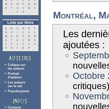
G
H
I
J
K
L
M
N
O
P
Q
R
S
T
U
V
W
X
Montréal, M
Y
Z
Liste par titres
A
B
C
D
E
F
Les derniè
G
H
I
J
K
L
M
N
O
P
Q
R
S
T
U
V
W
X
ajoutées :
Y
Z
1
2
3
4
5
6
7
8
9
Septemb
nouvelles
Critique sur
les auteurs
Octobre
Portrait
d'auteurs
Les auteurs
critiques
sur le net
Pseudonymes
Novembr
nouvelles
Contacts