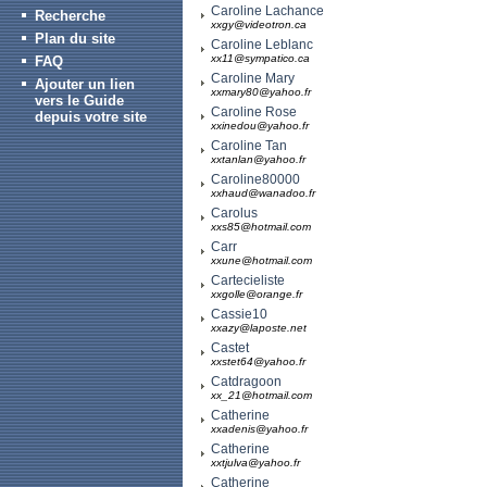
Caroline Lachance
Recherche
xxgy@videotron.ca
Plan du site
Caroline Leblanc
xx11@sympatico.ca
FAQ
Caroline Mary
Ajouter un lien
xxmary80@yahoo.fr
vers le Guide
Caroline Rose
depuis votre site
xxinedou@yahoo.fr
Caroline Tan
xxtanlan@yahoo.fr
Caroline80000
xxhaud@wanadoo.fr
Carolus
xxs85@hotmail.com
Carr
xxune@hotmail.com
Cartecieliste
xxgolle@orange.fr
Cassie10
xxazy@laposte.net
Castet
xxstet64@yahoo.fr
Catdragoon
xx_21@hotmail.com
Catherine
xxadenis@yahoo.fr
Catherine
xxtjulva@yahoo.fr
Catherine