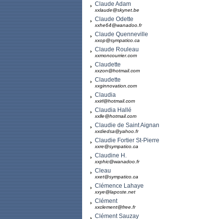
Claude Adam
xxlaude@skynet.be
Claude Odette
xxhe64@wanadoo.fr
Claude Quenneville
xxop@sympatico.ca
Claude Rouleau
xxmoncourrier.com
Claudette
xxzon@hotmail.com
Claudette
xxginnovation.com
Claudia
xxirl@hotmail.com
Claudia Hallé
xxlle@hotmail.com
Claudie de Saint Aignan
xxdiedsa@yahoo.fr
Claudie Fortier St-Pierre
xxre@sympatico.ca
Claudine H.
xxphic@wanadoo.fr
Cleau
xxet@sympatico.ca
Clémence Lahaye
xxye@laposte.net
Clément
xxclement@free.fr
Clément Sauzay