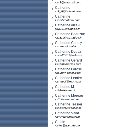
xx43@caramail.com
Catherine
xx2_6@hotmail.com
Catherine
xxani@hotmail.com
Catherine Allievi
xxvi231@orange.fr
Catherine Beauzac
xxuzac@wanadoo.fr
Catherine Choisy
xxnternational.fr
Catherine Detraz
xxath2301@aol.com
Catherine Gérard
xx26@caramail.com
Catherine Larose
xxath@hotmail.com
Catherine Lemire
xxt_devil@msn.com
Catherine M.
xxlub-internet.fr
Catherine Moreau
xx0 @caramail.com
Catherine Tessier
xxbastet4@aol.com
Catherine Vivot
xxiv@caramail.com
Cathie
xxrles@wanadoo.fr