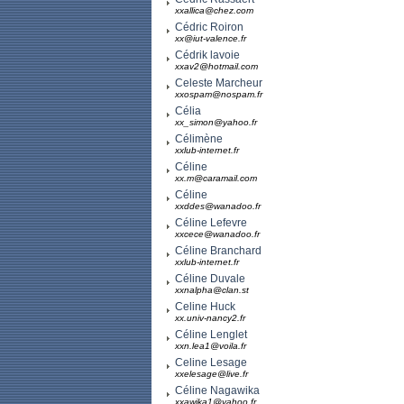
xxallica@chez.com
Cédric Roiron
xx@iut-valence.fr
Cédrik lavoie
xxav2@hotmail.com
Celeste Marcheur
xxospam@nospam.fr
Célia
xx_simon@yahoo.fr
Célimène
xxlub-internet.fr
Céline
xx.m@caramail.com
Céline
xxddes@wanadoo.fr
Céline Lefevre
xxcece@wanadoo.fr
Céline Branchard
xxlub-internet.fr
Céline Duvale
xxnalpha@clan.st
Celine Huck
xx.univ-nancy2.fr
Céline Lenglet
xxn.lea1@voila.fr
Celine Lesage
xxelesage@live.fr
Céline Nagawika
xxawika1@yahoo.fr