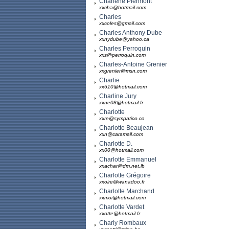
Charlène Piermont
xxcha@hotmail.com
Charles
xxcoles@gmail.com
Charles Anthony Dube
xxnydube@yahoo.ca
Charles Perroquin
xxs@perroquin.com
Charles-Antoine Grenier
xxgrenier@msn.com
Charlie
xx610@hotmail.com
Charline Jury
xxne08@hotmail.fr
Charlotte
xxre@sympatico.ca
Charlotte Beaujean
xxn@caramail.com
Charlotte D.
xx00@hotmail.com
Charlotte Emmanuel
xxachar@dm.net.lb
Charlotte Grégoire
xxoire@wanadoo.fr
Charlotte Marchand
xxmoi@hotmail.com
Charlotte Vardet
xxotte@hotmail.fr
Charly Rombaux