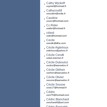
Cathy Wyckoff
xxymel@hotmail.fr
Cathycou68
xxoudert@voila.fr
Caudine
xxson@hotmail.com
Cc.Rider
xxider@hotmail.fr
cdasd
xxiie@hotmail.com
Cecile
xxecile@iiiha.com
Cécile Aiglehoux
xxlehoux@yahoo.fr
Cécile Cerutti
xxlub-internet.fr
Cécile Dubouloz
xxuloz@wanadoo.fr
Cécile Gléhen
xxehen@wanadoo.fr
Cécile Olivier
xxoune@wanadoo.fr
Cécile Sousse
xxse17@hotmail.fr
Cédric
xxm75@hotmail.com
Cédric Blanchard
xxnchard4@aol.com
Cédric Rassaërt