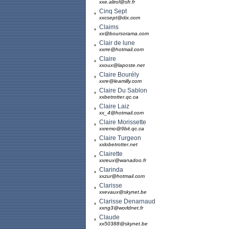
xxe.alirol@sfr.fr
Cinq Sept
xxcsept@dix.com
Claims
xx@boursorama.com
Clair de lune
xxrre@hotmail.com
Claire
xxoux@laposte.net
Claire Bourély
xxre@leamilly.com
Claire Du Sablon
xxbetrotter.qc.ca
Claire Laiz
xx_4@hotmail.com
Claire Morissette
xxremo@9bit.qc.ca
Claire Turgeon
xxlobetrotter.net
Clairette
xxreux@wanadoo.fr
Clarinda
xxzur@hotmail.com
Clarisse
xxevaux@skynet.be
Clarisse Denarnaud
xxng3@worldnet.fr
Claude
xx50388@skynet.be