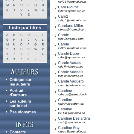
G
H
I
J
K
L
xx425@hotmail.com
M
N
O
P
Q
R
Caro Plouffe
S
T
U
V
W
X
xx09@sympatico.ca
Y
Z
Caro2
xx6_6@hotmail.com
Carolane Miller
Liste par titres
xxmax@hotmail.com
Carole
A
B
C
D
E
F
xxreuil@gmail.com
G
H
I
J
K
L
Carole
M
N
O
P
Q
R
xx387@hotmail.com
S
T
U
V
W
X
Carole Dubé
Y
Z
1
2
3
4
xxbe@sympatico.ca
5
6
7
8
9
Carole Vadais
xxle@videotron.ca
Carole Vadnais
xxle@videotron.ca
Critique sur
Carole Vaquero
les auteurs
xxero@hotmail.com
Portrait
Caroline
d'auteurs
xxhaud@wanadoo.fr
Caroline
Les auteurs
xxar@videotron.ca
sur le net
Caroline
Pseudonymes
xx11@sympatico.ca
Caroline Desjardins
xxs3@sympatico.ca
Caroline Gay
Contacts
xxepa@hotmail.com