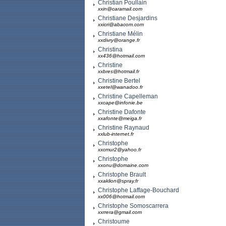
Christian Poullain
xxin@caramail.com
Christiane Desjardins
xxicri@abacom.com
Christiane Mélin
xxdivry@orange.fr
Christina
xx436@hotmail.com
Christine
xxbres@hotmail.fr
Christine Bertel
xxetel@wanadoo.fr
Christine Capelleman
xxcape@infonie.be
Christine Dafonte
xxafonte@meiga.fr
Christine Raynaud
xxlub-internet.fr
Christophe
xxcmur2@yahoo.fr
Christophe
xxonu@domaine.com
Christophe Brault
xxaklion@spray.fr
Christophe Laffage-Bouchard
xx006@hotmail.com
Christophe Somoscarrera
xxrrera@gmail.com
Christoume