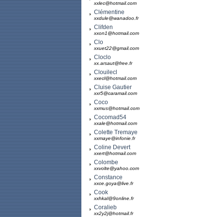
xxlec@hotmail.com
Clémentine
xxdule@wanadoo.fr
Clifden
xxon1@hotmail.com
Clo
xxuet22@gmail.com
Cloclo
xx.arsaut@free.fr
Clouilecl
xxecl@hotmail.com
Cluise Gautier
xxr5@caramail.com
Coco
xxmus@hotmail.com
Cocomad54
xxale@hotmail.com
Colette Tremaye
xxmaye@infonie.fr
Coline Devert
xxert@hotmail.com
Colombe
xxvolte@yahoo.com
Constance
xxce.goya@live.fr
Cook
xxhkal@9online.fr
Coralieb
xx2y2j@hotmail.fr