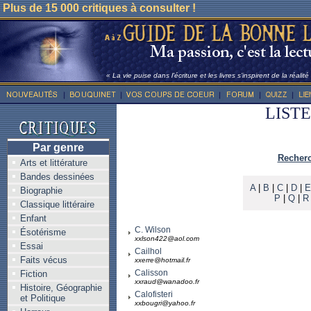
Plus de 15 000 critiques à consulter !
« La vie puise dans l’écriture et les livres s’inspirent de la réalit
LIST
Par genre
Recherc
Arts et littérature
Bandes dessinées
A
|
B
|
C
|
D
|
E
Biographie
P
|
Q
|
R
Classique littéraire
Enfant
C. Wilson
Ésotérisme
xxlson422@aol.com
Essai
Cailhol
Faits vécus
xxerre@hotmail.fr
Calisson
Fiction
xxraud@wanadoo.fr
Histoire, Géographie
Calofisteri
et Politique
xxbougri@yahoo.fr