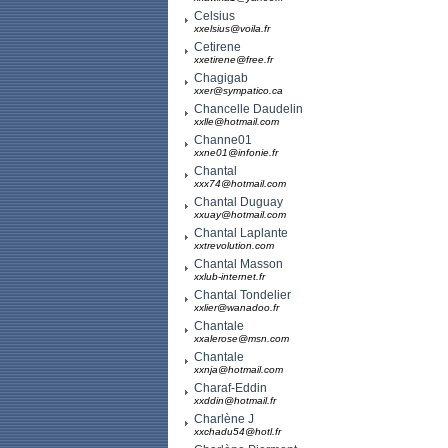
Celsius
xxelsius@voila.fr
Cetirene
xxetirene@free.fr
Chagigab
xxer@sympatico.ca
Chancelle Daudelin
xxlle@hotmail.com
Channe01
xxne01@infonie.fr
Chantal
xxx74@hotmail.com
Chantal Duguay
xxuay@hotmail.com
Chantal Laplante
xxtrevolution.com
Chantal Masson
xxlub-internet.fr
Chantal Tondelier
xxlier@wanadoo.fr
Chantale
xxalerose@msn.com
Chantale
xxnja@hotmail.com
Charaf-Eddin
xxddin@hotmail.fr
Charlène J
xxchadu54@hotl.fr