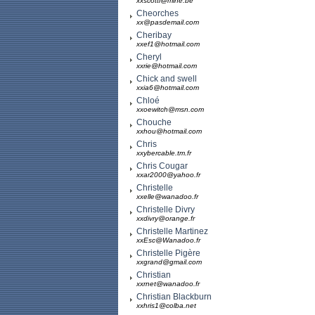
xxscotti@mine.be
Cheorches
xx@pasdemail.com
Cheribay
xxef1@hotmail.com
Cheryl
xxrie@hotmail.com
Chick and swell
xxia6@hotmail.com
Chloé
xxoewitch@msn.com
Chouche
xxhou@hotmail.com
Chris
xxybercable.tm.fr
Chris Cougar
xxar2000@yahoo.fr
Christelle
xxelle@wanadoo.fr
Christelle Divry
xxdivry@orange.fr
Christelle Martinez
xxEsc@Wanadoo.fr
Christelle Pigère
xxgrand@gmail.com
Christian
xxrnet@wanadoo.fr
Christian Blackburn
xxhris1@colba.net