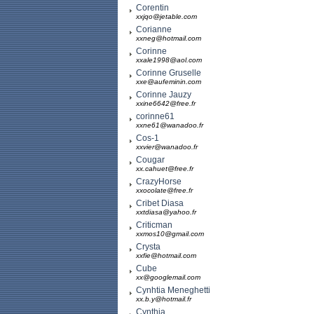
Corentin
xxjqo@jetable.com
Corianne
xxneg@hotmail.com
Corinne
xxale1998@aol.com
Corinne Gruselle
xxe@aufeminin.com
Corinne Jauzy
xxine6642@free.fr
corinne61
xxne61@wanadoo.fr
Cos-1
xxvier@wanadoo.fr
Cougar
xx.cahuet@free.fr
CrazyHorse
xxocolate@free.fr
Cribet Diasa
xxtdiasa@yahoo.fr
Criticman
xxmos10@gmail.com
Crysta
xxfie@hotmail.com
Cube
xx@googlemail.com
Cynhtia Meneghetti
xx.b.y@hotmail.fr
Cynthia