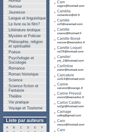
Horreur
Cam
Humour
xxges@hotmail.com
Camélia
Jeunesse
xxstardust@sfr.fr
Langue et linguistique
Camille
Le livre ou le film?
xx5@caramail.com
Camille
Littérature érotique
xxaoui@hotmail.fr
Mystère et Policier
Camille Bossé
Philosophie, religion
xxosse@wanadoo.fr
et spiritualité
Camille Loquet
Poésie
xxi76@hotmail.com
Camille!
Psychologie et
xxt_2@hotmail.com
Sociologie
Car0nline
Romance
xxine@hotmail.com
Roman historique
Caricature
xx313@hotmail.com
Science
Carine
Science fiction et
xxevost@orange.fr
Fantaisie
Carine Prevost
Théâtre
xxvost@wanadoo.fr
Vie pratique
Carlos Castillo
xx2gt@hotmail.com
Voyage et Tourisme
Carnage
xxllotj@gmail.com
Liste par auteurs
Caro
xxoux@hotmail.com
A
B
C
D
E
F
Caro