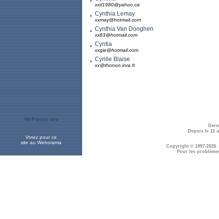
xxrl1980@yahoo.ca
Cynthia Lemay
xxmay@hotmail.com
Cynthia Van Donghen
xx83@hotmail.com
Cyntia
xxgie@hotmail.com
Cyrille Blaise
xx@thonon.inra.fr
Dern
Depuis le 12 
Votez pour ce
site au Weborama
Copyright © 1997-2026.
Pour les problème