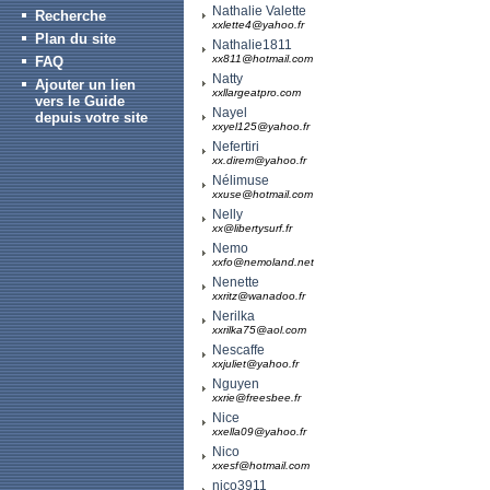
Nathalie Valette
Recherche
xxlette4@yahoo.fr
Plan du site
Nathalie1811
xx811@hotmail.com
FAQ
Natty
Ajouter un lien
xxllargeatpro.com
vers le Guide
Nayel
depuis votre site
xxyel125@yahoo.fr
Nefertiri
xx.direm@yahoo.fr
Nélimuse
xxuse@hotmail.com
Nelly
xx@libertysurf.fr
Nemo
xxfo@nemoland.net
Nenette
xxritz@wanadoo.fr
Nerilka
xxrilka75@aol.com
Nescaffe
xxjuliet@yahoo.fr
Nguyen
xxrie@freesbee.fr
Nice
xxella09@yahoo.fr
Nico
xxesf@hotmail.com
nico3911