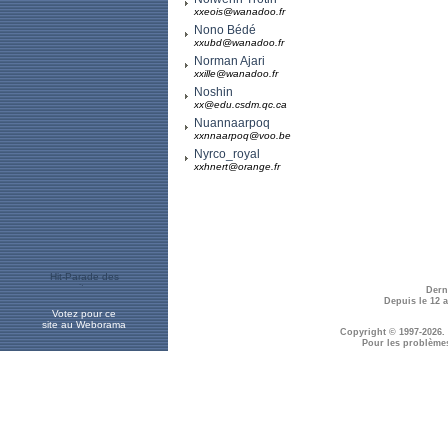
xxeois@wanadoo.fr
Nono Bédé
xxubd@wanadoo.fr
Norman Ajari
xxille@wanadoo.fr
Noshin
xx@edu.csdm.qc.ca
Nuannaarpoq
xxnnaarpoq@voo.be
Nyrco_royal
xxhnert@orange.fr
Dern
Depuis le 12 
Votez pour ce
site au Weborama
Copyright © 1997-2026.
Pour les problème