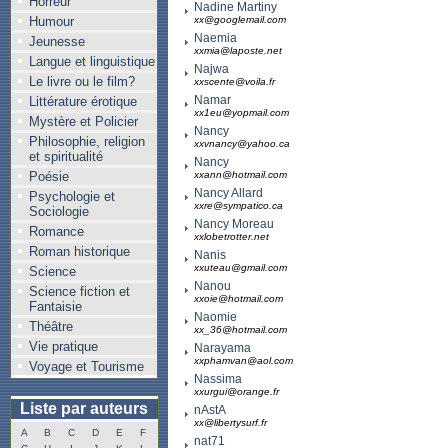
Horreur
Nadine Martiny
Humour
xx@googlemail.com
Naemia
Jeunesse
xxmia@laposte.net
Langue et linguistique
Najwa
Le livre ou le film?
xxscente@voila.fr
Namar
Littérature érotique
xx1eu@yopmail.com
Mystère et Policier
Nancy
Philosophie, religion
xxvnancy@yahoo.ca
et spiritualité
Nancy
Poésie
xxann@hotmail.com
Nancy Allard
Psychologie et
xxre@sympatico.ca
Sociologie
Nancy Moreau
Romance
xxlobetrotter.net
Roman historique
Nanis
xxuteau@gmail.com
Science
Nanou
Science fiction et
xxoie@hotmail.com
Fantaisie
Naomie
Théâtre
xx_36@hotmail.com
Vie pratique
Narayama
xxphamvan@aol.com
Voyage et Tourisme
Nassima
xxurgui@orange.fr
Liste par auteurs
nAstA
xx@libertysurf.fr
A
B
C
D
E
F
nat71