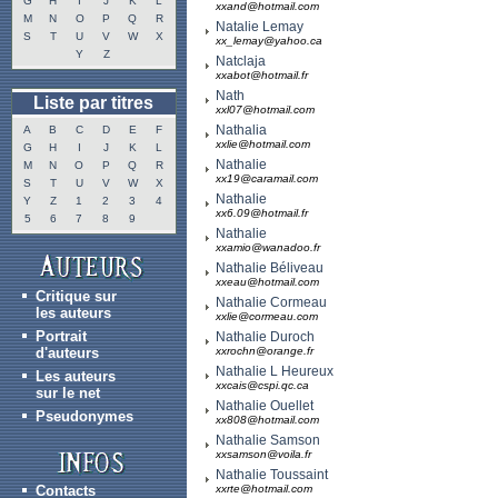
G
H
I
J
K
L
xxand@hotmail.com
M
N
O
P
Q
R
Natalie Lemay
S
T
U
V
W
X
xx_lemay@yahoo.ca
Y
Z
Natclaja
xxabot@hotmail.fr
Nath
Liste par titres
xxl07@hotmail.com
Nathalia
A
B
C
D
E
F
xxlie@hotmail.com
G
H
I
J
K
L
Nathalie
M
N
O
P
Q
R
xx19@caramail.com
S
T
U
V
W
X
Nathalie
Y
Z
1
2
3
4
xx6.09@hotmail.fr
5
6
7
8
9
Nathalie
xxamio@wanadoo.fr
Nathalie Béliveau
xxeau@hotmail.com
Critique sur
Nathalie Cormeau
les auteurs
xxlie@cormeau.com
Portrait
Nathalie Duroch
d'auteurs
xxrochn@orange.fr
Nathalie L Heureux
Les auteurs
xxcais@cspi.qc.ca
sur le net
Nathalie Ouellet
Pseudonymes
xx808@hotmail.com
Nathalie Samson
xxsamson@voila.fr
Nathalie Toussaint
Contacts
xxrte@hotmail.com