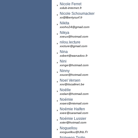
Nicole Ferret
xxlub-internet.fr
Nicole Schoumacker
xx@libertysurf.fr
Nikita
xxoho24@gmail.com
Nikya
xxeux@hotmail.com
nilou.lecture
xxcture@gmail.com
Nina
xxbert@wanadoo.fr
Nini
xxnge@hotmail.com
Ninny
xxuce@hotmail.com
Noel Versen
xxv@tiscalinet.be
Noëlle
xxdan@hotmail.com
Noémie
xxaes@mixmail.com
Noémie Halfen
xxee@caramail.com
Noémie Lussier
xxier@hotmail.com
Noguellou
xxoguellou@Uhb.Fr
Nolwenn Trotin