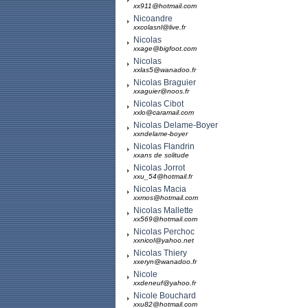
xx911@hotmail.com
Nicoandre
xxcolasnl@live.fr
Nicolas
xxage@bigfoot.com
Nicolas
xxlas5@wanadoo.fr
Nicolas Braguier
xxaguier@noos.fr
Nicolas Cibot
xxlo@caramail.com
Nicolas Delame-Boyer
xxndelame-boyer
Nicolas Flandrin
xxans de solitude
Nicolas Jorrot
xxu_54@hotmail.fr
Nicolas Macia
xxmos@hotmail.com
Nicolas Mallette
xx569@hotmail.com
Nicolas Perchoc
xxnicol@yahoo.net
Nicolas Thiery
xxeryn@wanadoo.fr
Nicole
xxdeneuf@yahoo.fr
Nicole Bouchard
xxu82@hotmail.com