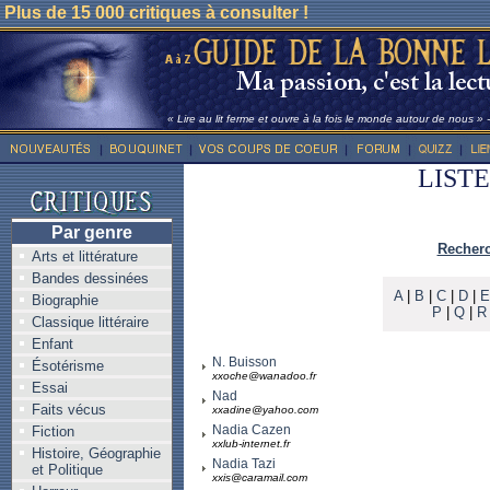
Plus de 15 000 critiques à consulter !
« Lire au lit ferme et ouvre à la fois le monde autour de nous »
LIST
Par genre
Recherc
Arts et littérature
Bandes dessinées
A
|
B
|
C
|
D
|
E
Biographie
P
|
Q
|
R
Classique littéraire
Enfant
N. Buisson
Ésotérisme
xxoche@wanadoo.fr
Essai
Nad
Faits vécus
xxadine@yahoo.com
Nadia Cazen
Fiction
xxlub-internet.fr
Histoire, Géographie
Nadia Tazi
et Politique
xxis@caramail.com