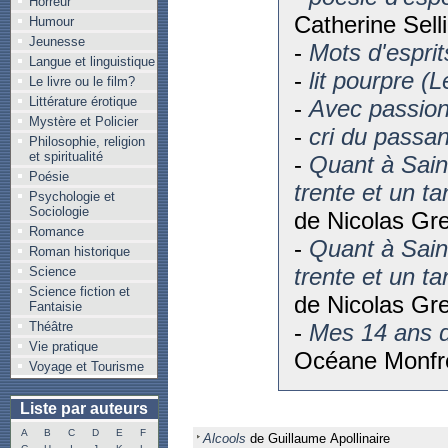
Horreur
Catherine Selli
Humour
Jeunesse
-
Mots d'esprit
Langue et linguistique
-
lit pourpre (L
Le livre ou le film?
Littérature érotique
-
Avec passio
Mystère et Policier
-
cri du passan
Philosophie, religion
et spiritualité
-
Quant à Sain
Poésie
trente et un t
Psychologie et
Sociologie
de Nicolas Gre
Romance
-
Quant à Sain
Roman historique
trente et un t
Science
Science fiction et
de Nicolas Gre
Fantaisie
Théâtre
-
Mes 14 ans 
Vie pratique
Océane Monfr
Voyage et Tourisme
Liste par auteurs
A
B
C
D
E
F
Alcools
de Guillaume Apollinaire