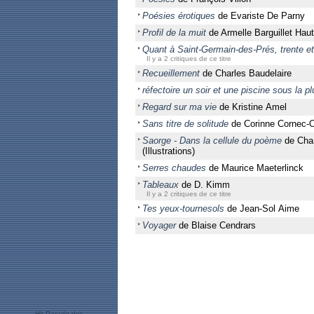
Poésies érotiques
de Evariste De Parny
Profil de la muit
de Armelle Barguillet Haut
Quant à Saint-Germain-des-Prés, trente et
Il y a 2 critiques de ce titre
Recueillement
de Charles Baudelaire
réfectoire un soir et une piscine sous la pl
Regard sur ma vie
de Kristine Amel
Sans titre de solitude
de Corinne Cornec-O
Saorge - Dans la cellule du poème
de Chan
(Illustrations)
Serres chaudes
de Maurice Maeterlinck
Tableaux
de D. Kimm
Il y a 2 critiques de ce titre
Tes yeux-tournesols
de Jean-Sol Aime
Voyager
de Blaise Cendrars