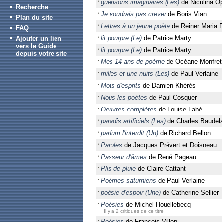
guérisons imaginaires (Les)
de Niculina O
Recherche
Je voudrais pas crever
de Boris Vian
Plan du site
Lettres à un jeune poète
de Reiner Maria R
FAQ
lit pourpre (Le)
de Patrice Marty
Ajouter un lien
vers le Guide
lit pourpre (Le)
de Patrice Marty
depuis votre site
Mes 14 ans de poème
de Océane Monfret
milles et une nuits (Les)
de Paul Verlaine
Mots d'esprits
de Damien Khérès
Nous les poètes
de Paul Cosquer
Oeuvres complètes
de Louise Labé
paradis artificiels (Les)
de Charles Baudela
parfum l'interdit (Un)
de Richard Bellon
Paroles
de Jacques Prévert et Doisneau
Passeur d'âmes
de René Pageau
Plis de pluie
de Claire Cattant
Poèmes saturniens
de Paul Verlaine
poésie d'espoir (Une)
de Catherine Sellier
Poésies
de Michel Houellebecq
Il y a 2 critiques de ce titre
Poésies
de François Villon