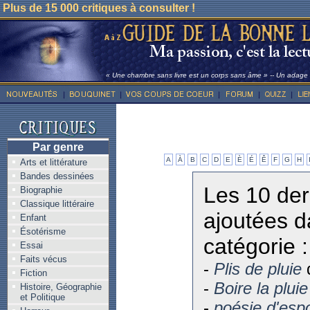
Plus de 15 000 critiques à consulter !
« Une chambre sans livre est un corps sans âme » -- Un adage l
Par genre
A
À
B
C
D
E
È
É
Ê
F
G
H
Arts et littérature
Bandes dessinées
Les 10 der
Biographie
Classique littéraire
ajoutées d
Enfant
Ésotérisme
catégorie :
Essai
Faits vécus
-
Plis de pluie
d
Fiction
-
Boire la pluie
Histoire, Géographie
et Politique
-
poésie d'espo