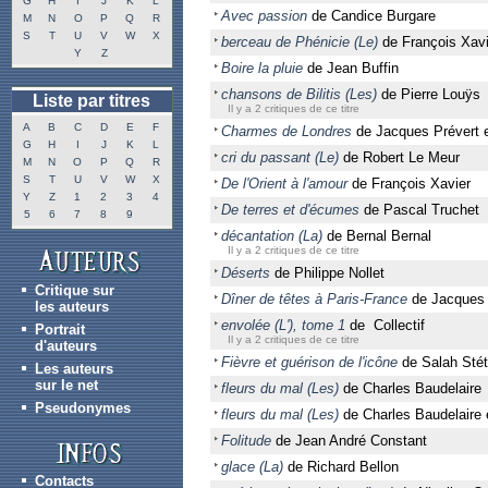
G
H
I
J
K
L
Avec passion
de Candice Burgare
M
N
O
P
Q
R
S
T
U
V
W
X
berceau de Phénicie (Le)
de François Xavi
Y
Z
Boire la pluie
de Jean Buffin
chansons de Bilitis (Les)
de Pierre Louÿs
Liste par titres
Il y a 2 critiques de ce titre
A
B
C
D
E
F
Charmes de Londres
de Jacques Prévert e
G
H
I
J
K
L
cri du passant (Le)
de Robert Le Meur
M
N
O
P
Q
R
S
T
U
V
W
X
De l'Orient à l'amour
de François Xavier
Y
Z
1
2
3
4
De terres et d'écumes
de Pascal Truchet
5
6
7
8
9
décantation (La)
de Bernal Bernal
Il y a 2 critiques de ce titre
Déserts
de Philippe Nollet
Critique sur
Dîner de têtes à Paris-France
de Jacques P
les auteurs
envolée (L'), tome 1
de Collectif
Portrait
Il y a 2 critiques de ce titre
d'auteurs
Fièvre et guérison de l'icône
de Salah Stét
Les auteurs
sur le net
fleurs du mal (Les)
de Charles Baudelaire
Pseudonymes
fleurs du mal (Les)
de Charles Baudelaire 
Folitude
de Jean André Constant
glace (La)
de Richard Bellon
Contacts