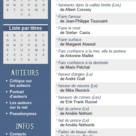
G
H
I
J
K
L
fainéants dans la vallée fertile (Les)
M
N
O
P
Q
R
de Albert Cossery
S
T
U
V
W
X
Y
Z
Faire l'amour
de Jean-Philippe Toussaint
Liste par titres
Faire le mort
de Stefan Casta
A
B
C
D
E
F
Faire surface
G
H
I
J
K
L
de Margaret Atwood
M
N
O
P
Q
R
S
T
U
V
W
X
Fais confiance à la mer, elle te portera
Y
Z
1
2
3
4
de Antonine Maillet
5
6
7
8
9
Fais confiance à ta destinée
de Mario Pelchat
faiseur d'anges (Le)
de André Grall
Critique sur
les auteurs
faiseur de veuves (Le)
de Mike Resnick
Portrait
d'auteurs
faiseurs de crimes (Les)
de Erik Frank Russel
Les auteurs
sur le net
fait du prince (Le)
de Amélie Nothom
Pseudonymes
fait du prince (Le)
de Amélie Nothomb
Faites de beaux rêves
Contacts