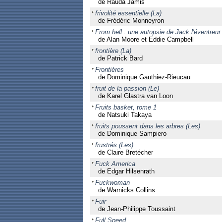
de Rauda Jamis
frivolité essentielle (La)
de Frédéric Monneyron
From hell : une autopsie de Jack l'éventreur
de Alan Moore et Eddie Campbell
frontière (La)
de Patrick Bard
Frontières
de Dominique Gauthiez-Rieucau
fruit de la passion (Le)
de Karel Glastra van Loon
Fruits basket, tome 1
de Natsuki Takaya
fruits poussent dans les arbres (Les)
de Dominique Sampiero
frustrés (Les)
de Claire Bretécher
Fuck America
de Edgar Hilsenrath
Fuckwoman
de Warnicks Collins
Fuir
de Jean-Philippe Toussaint
Full Speed