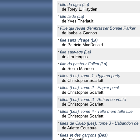
fille du tigre (La)
de Torey L. Hayden
fille laide (La)
de Yves Thériault
Fille qui rêvait d'embrasser Bonnie Parker
de Isabelle Gagnon
fille sans visage (La)
de Patricia MacDonald
fille sauvage (La)
de Jim Fergus
fille du pasteur Cullen (La)
de Sonia Marmen
filles (Les), tome 1- Pyjama party
de Christopher Scarlett
filles (Les), tome 2 - Papier peint
de Christopher Scarlett
filles (Les), tome 3 - Action ou vérité
de Christopher Scarlett
filles (Les), tome 4 - Telle mère telle fille
de Christopher Scarlett
filles de Caleb (Les), tome 3 - L'abandon d
de Arlette Cousture
filles et des garçons (Des)
de Collectif