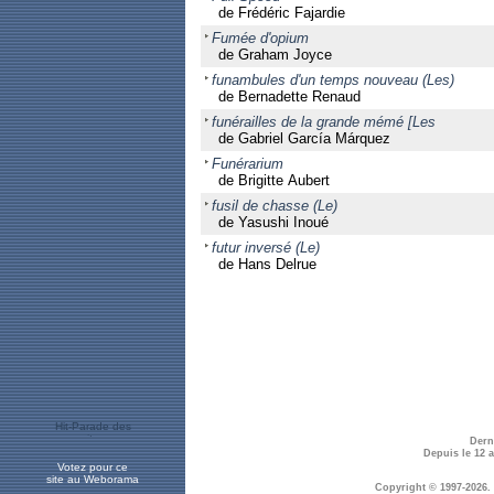
de Frédéric Fajardie
Fumée d'opium
de Graham Joyce
funambules d'un temps nouveau (Les)
de Bernadette Renaud
funérailles de la grande mémé [Les
de Gabriel García Márquez
Funérarium
de Brigitte Aubert
fusil de chasse (Le)
de Yasushi Inoué
futur inversé (Le)
de Hans Delrue
Dern
Depuis le 12 
Votez pour ce
site au Weborama
Copyright © 1997-2026.