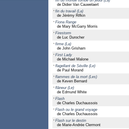
fin du monde tombe un jeudi (La)
de Didier Van Cauwelaert
fin du travail (La)
de Jérémy Rifkin
Fiona Range
de Mary McGarry Morris
Firestorm
de Luc Durocher
firme (La)
de John Grisham
First Lady
de Michael Malone
flagellant de Séville (Le)
de Paul Morand
flammes de la mort (Les)
de Keven Bernard
flâneur (Le)
de Edmund White
Flash
de Charles Duchaussois
Flash ou le grand voyage
de Charles Duchaussois
Flash sur le destin
de Marie-Andrée Clermont