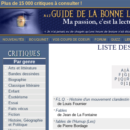
Plus de 15 000 critiques à consulter !
« Je n’ai jamais eu de chagrin qu’une heure de lecture n’ait dis
LISTE DE
Par genre
Arts et littérature
A
|
À
Bandes dessinées
F
|
G
P
|
Q
|
R
Biographie
0
|
1
Classique littéraire
Enfant
Ésotérisme
F.L.Q. - Histoire d'un mouvement clandestin
Essai
de Louis Fournier
Faits vécus
Fables
Fiction
de Jean de La Fontaine
Histoire, Géographie
fables de l'Humup (Les)
et Politique
de Pierre Bordage