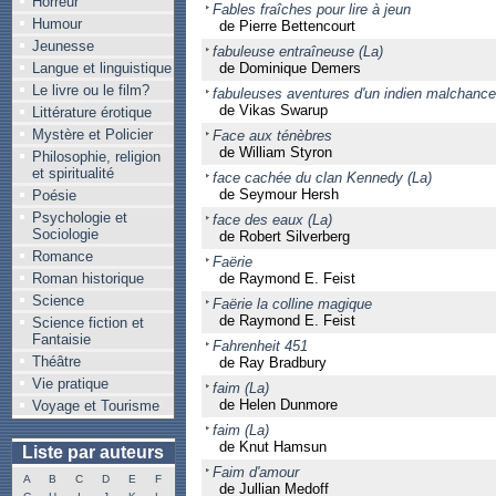
Horreur
Fables fraîches pour lire à jeun
Humour
de Pierre Bettencourt
Jeunesse
fabuleuse entraîneuse (La)
Langue et linguistique
de Dominique Demers
Le livre ou le film?
fabuleuses aventures d'un indien malchanceux
de Vikas Swarup
Littérature érotique
Mystère et Policier
Face aux ténèbres
de William Styron
Philosophie, religion
et spiritualité
face cachée du clan Kennedy (La)
de Seymour Hersh
Poésie
Psychologie et
face des eaux (La)
Sociologie
de Robert Silverberg
Romance
Faërie
Roman historique
de Raymond E. Feist
Science
Faërie la colline magique
de Raymond E. Feist
Science fiction et
Fantaisie
Fahrenheit 451
Théâtre
de Ray Bradbury
Vie pratique
faim (La)
de Helen Dunmore
Voyage et Tourisme
faim (La)
de Knut Hamsun
Liste par auteurs
Faim d'amour
A
B
C
D
E
F
de Jullian Medoff