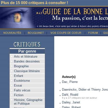
Plus de 15 000 critiques à consulter !
« Un beau livre, c'est celui qui sème à foison des points d'inter
Par genre
Arts et littérature
Bandes dessinées
Biographie
Classique littéraire
Enfant
Auteur(s)
Ésotérisme
Dac, Pierre
Essai
Daeninckx, Didier et Thierry Jon
Faits vécus
Dahl, Roald
Fiction
Il y a 17 critiques sur cet auteur
Histoire, Géographie
Dailey, Janet
et Politique
Daley, Robert