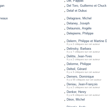
Del, Pappas
gan
Del Toro, Guillermo et Chuc
Delaf et Dubuc
mmeaux
Delagrave, Michel
Delaney, Joseph
Delaunois, Angèle
Delepierre, Philippe
Delerm, Philippe et Martine 
Il y a 2 critiques sur cet auteur
Delinsky, Barbara
Il y a 7 critiques sur cet auteur
Delitte, Jean-Yves
Il y a 2 critiques sur cet auteur
Delorme, Philippe
Delteil, Gérard
Il y a 3 critiques sur cet auteur
Demers, Dominique
Il y a 55 critiques sur cet auteur
Deniau, Jean-François
Il y a 2 critiques sur cet auteur
Denker, Henry
Il y a 9 critiques sur cet auteur
Déon, Michel