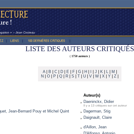
rogation » -- Jean Cocteau
LISTE DES AUTEURS CRITIQUÉS
(
1750 auteurs )
A
|
B
|
C
|
D
|
E
|
F
|
G
|
H
|
I
|
J
|
K
|
L
|
M
|
N
|
O
|
P
|
Q
|
R
|
S
|
T
|
U
|
V
|
W
|
X
|
Y
|
Z
|
Auteur(s)
Daeninckx, Didier
Il y a 13 critiques sur cet auteur
quet, Jean-Bernard Pouy et Michel Quint
Dagerman, Stig
Daignault, Claire
d'Aillon, Jean
D'Alfonso, Antonio