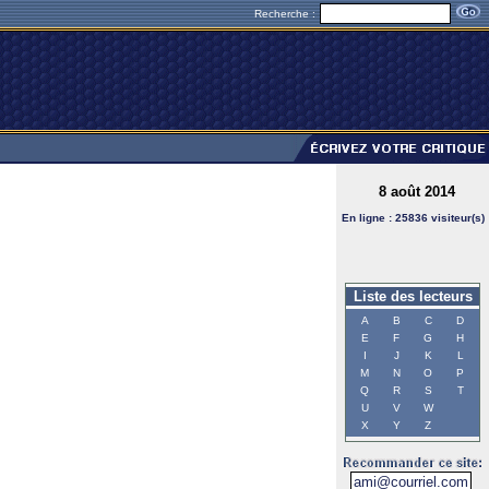
Recherche :
8 août 2014
En ligne : 25836 visiteur(s)
Liste des lecteurs
A
B
C
D
E
F
G
H
I
J
K
L
M
N
O
P
Q
R
S
T
U
V
W
X
Y
Z