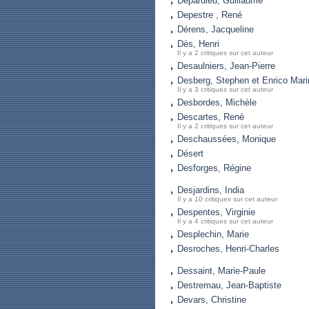
Depardieu, Guillaume
Depestre , René
Dérens, Jacqueline
Dès, Henri
Il y a 2 critiques sur cet auteur
Desaulniers, Jean-Pierre
Desberg, Stephen et Enrico Mari
Il y a 3 critiques sur cet auteur
Desbordes, Michèle
Descartes, René
Il y a 2 critiques sur cet auteur
Deschaussées, Monique
Désert
Desforges, Régine
Desjardins, India
Il y a 10 critiques sur cet auteur
Despentes, Virginie
Il y a 4 critiques sur cet auteur
Desplechin, Marie
Desroches, Henri-Charles
Dessaint, Marie-Paule
Destremau, Jean-Baptiste
Devars, Christine