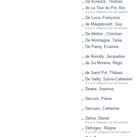
De Koninck, Thomas
de La Tour du Pin, Alix
Il y a 2 critiques sur cet auteur
De Luca, Françoise
de Maupassant, Guy
Il y a 2 critiques sur cet auteur
De Metter , Christian
De Montaigne, Tania
De Parny, Evariste
de Romilly, Jacqueline
de Sa Moreira, Régis
de Saint Pol, Thibaut
De Vailly, Sylvie-Catherine
Il y a 2 critiques sur cet auteur
Deane, Seamus
Decock, Pierre
Decours, Catherine
Defoe, Daniel
Il y a 4 critiques sur cet auteur
Deforges, Régine
Il y a 22 critiques sur cet auteur