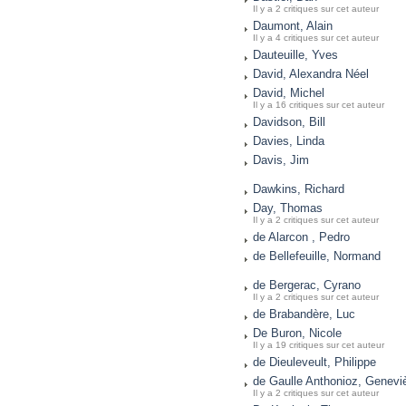
Il y a 2 critiques sur cet auteur
Daumont, Alain
Il y a 4 critiques sur cet auteur
Dauteuille, Yves
David, Alexandra Néel
David, Michel
Il y a 16 critiques sur cet auteur
Davidson, Bill
Davies, Linda
Davis, Jim
Dawkins, Richard
Day, Thomas
Il y a 2 critiques sur cet auteur
de Alarcon , Pedro
de Bellefeuille, Normand
de Bergerac, Cyrano
Il y a 2 critiques sur cet auteur
de Brabandère, Luc
De Buron, Nicole
Il y a 19 critiques sur cet auteur
de Dieuleveult, Philippe
de Gaulle Anthonioz, Genevi
Il y a 2 critiques sur cet auteur