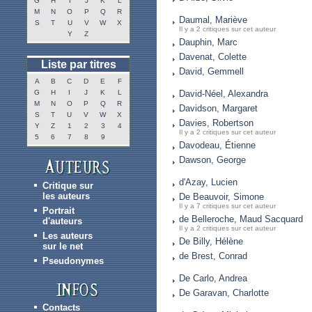
G
H
I
J
K
L
M
N
O
P
Q
R
Daumal, Mariève
S
T
U
V
W
X
Il y a 2 critiques sur cet auteur
Y
Z
Dauphin, Marc
Davenat, Colette
Liste par titres
David, Gemmell
A
B
C
D
E
F
G
H
I
J
K
L
David-Néel, Alexandra
M
N
O
P
Q
R
Davidson, Margaret
S
T
U
V
W
X
Davies, Robertson
Y
Z
1
2
3
4
Il y a 2 critiques sur cet auteur
5
6
7
8
9
Davodeau, Étienne
Dawson, George
d'Azay, Lucien
Critique sur
les auteurs
De Beauvoir, Simone
Il y a 7 critiques sur cet auteur
Portrait
de Belleroche, Maud Sacquard
d'auteurs
Il y a 2 critiques sur cet auteur
Les auteurs
De Billy, Hélène
sur le net
de Brest, Conrad
Pseudonymes
De Carlo, Andrea
De Garavan, Charlotte
Contacts