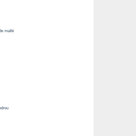
de mallé
ndrou