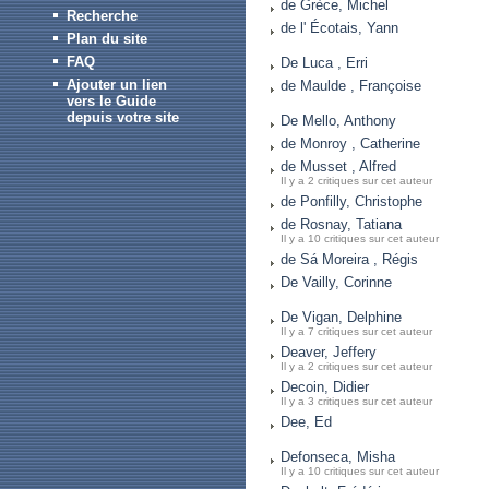
de Grèce, Michel
Recherche
de l' Écotais, Yann
Plan du site
FAQ
De Luca , Erri
Ajouter un lien
de Maulde , Françoise
vers le Guide
depuis votre site
De Mello, Anthony
de Monroy , Catherine
de Musset , Alfred
Il y a 2 critiques sur cet auteur
de Ponfilly, Christophe
de Rosnay, Tatiana
Il y a 10 critiques sur cet auteur
de Sá Moreira , Régis
De Vailly, Corinne
De Vigan, Delphine
Il y a 7 critiques sur cet auteur
Deaver, Jeffery
Il y a 2 critiques sur cet auteur
Decoin, Didier
Il y a 3 critiques sur cet auteur
Dee, Ed
Defonseca, Misha
Il y a 10 critiques sur cet auteur