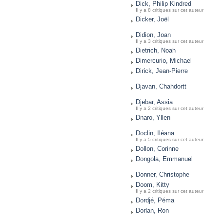
Dick, Philip Kindred
Il y a 8 critiques sur cet auteur
Dicker, Joël
Didion, Joan
Il y a 3 critiques sur cet auteur
Dietrich, Noah
Dimercurio, Michael
Dirick, Jean-Pierre
Djavan, Chahdortt
Djebar, Assia
Il y a 2 critiques sur cet auteur
Dnaro, Yllen
Doclin, Iléana
Il y a 5 critiques sur cet auteur
Dollon, Corinne
Dongola, Emmanuel
Donner, Christophe
Doom, Kitty
Il y a 2 critiques sur cet auteur
Dordjé, Péma
Dorlan, Ron