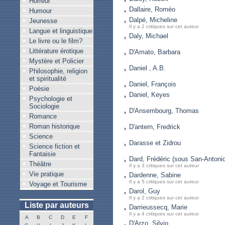
Horreur
Dallaire, Roméo
Humour
Dalpé, Micheline
Jeunesse
Il y a 2 critiques sur cet auteur
Langue et linguistique
Daly, Michael
Le livre ou le film?
Littérature érotique
D'Amato, Barbara
Mystère et Policier
Daniel , A.B.
Philosophie, religion
et spiritualité
Daniel, François
Poésie
Daniel, Keyes
Psychologie et
Sociologie
D'Ansembourg, Thomas
Romance
Roman historique
D'antern, Fredrick
Science
Darasse et Zidrou
Science fiction et
Fantaisie
Dard, Frédéric (sous San-Antoni
Théâtre
Il y a 3 critiques sur cet auteur
Vie pratique
Dardenne, Sabine
Il y a 5 critiques sur cet auteur
Voyage et Tourisme
Darol, Guy
Il y a 2 critiques sur cet auteur
Liste par auteurs
Darrieussecq, Marie
Il y a 4 critiques sur cet auteur
A
B
C
D
E
F
D'Arzo, Silvio