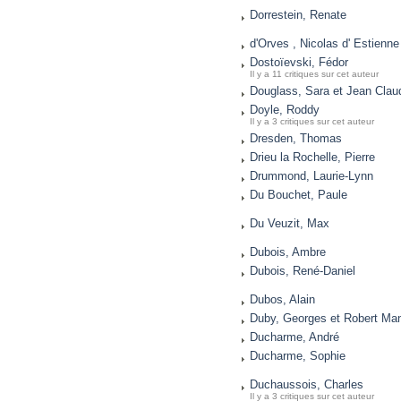
Dorrestein, Renate
d'Orves , Nicolas d' Estienne
Dostoïevski, Fédor
Il y a 11 critiques sur cet auteur
Douglass, Sara et Jean Clau
Doyle, Roddy
Il y a 3 critiques sur cet auteur
Dresden, Thomas
Drieu la Rochelle, Pierre
Drummond, Laurie-Lynn
Du Bouchet, Paule
Du Veuzit, Max
Dubois, Ambre
Dubois, René-Daniel
Dubos, Alain
Duby, Georges et Robert Ma
Ducharme, André
Ducharme, Sophie
Duchaussois, Charles
Il y a 3 critiques sur cet auteur