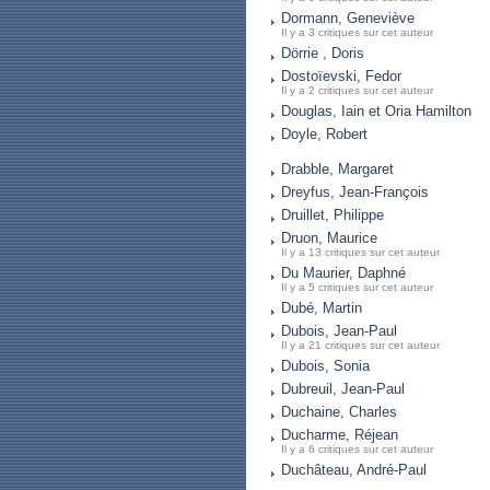
Dormann, Geneviève
Il y a 3 critiques sur cet auteur
Dörrie , Doris
Dostoïevski, Fedor
Il y a 2 critiques sur cet auteur
Douglas, Iain et Oria Hamilton
Doyle, Robert
Drabble, Margaret
Dreyfus, Jean-François
Druillet, Philippe
Druon, Maurice
Il y a 13 critiques sur cet auteur
Du Maurier, Daphné
Il y a 5 critiques sur cet auteur
Dubé, Martin
Dubois, Jean-Paul
Il y a 21 critiques sur cet auteur
Dubois, Sonia
Dubreuil, Jean-Paul
Duchaine, Charles
Ducharme, Réjean
Il y a 6 critiques sur cet auteur
Duchâteau, André-Paul