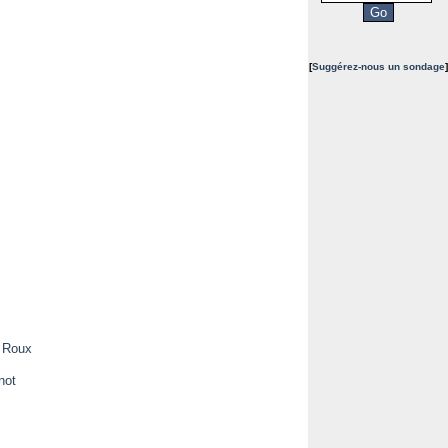
[
Suggérez-nous un sondage
]
e Roux
not