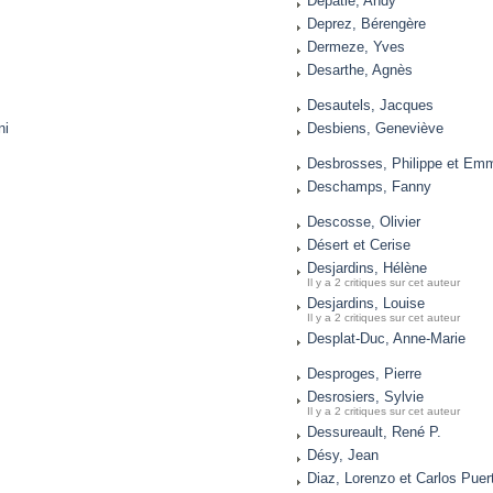
Dépatie, Andy
Deprez, Bérengère
Dermeze, Yves
Desarthe, Agnès
Desautels, Jacques
ni
Desbiens, Geneviève
Desbrosses, Philippe et Emm
Deschamps, Fanny
Descosse, Olivier
Désert et Cerise
Desjardins, Hélène
Il y a 2 critiques sur cet auteur
Desjardins, Louise
Il y a 2 critiques sur cet auteur
Desplat-Duc, Anne-Marie
Desproges, Pierre
Desrosiers, Sylvie
Il y a 2 critiques sur cet auteur
Dessureault, René P.
Désy, Jean
Diaz, Lorenzo et Carlos Puer