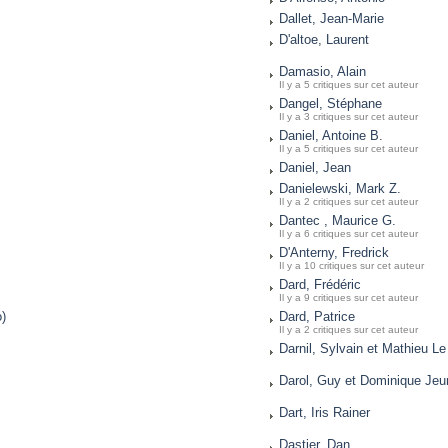
Dallet, Jean-Marie
D'altoe, Laurent
Damasio, Alain
Il y a 5 critiques sur cet auteur
Dangel, Stéphane
Il y a 3 critiques sur cet auteur
Daniel, Antoine B.
Il y a 5 critiques sur cet auteur
Daniel, Jean
Danielewski, Mark Z.
Il y a 2 critiques sur cet auteur
Dantec , Maurice G.
Il y a 6 critiques sur cet auteur
D'Anterny, Fredrick
Il y a 10 critiques sur cet auteur
Dard, Frédéric
Il y a 9 critiques sur cet auteur
o)
Dard, Patrice
Il y a 2 critiques sur cet auteur
Darnil, Sylvain et Mathieu L
Darol, Guy et Dominique Jeu
Dart, Iris Rainer
Dastier, Dan