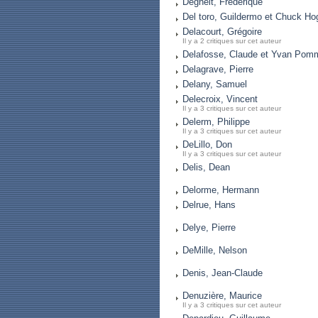
Deghelt, Frédérique
Del toro, Guildermo et Chuck Ho
Delacourt, Grégoire
Il y a 2 critiques sur cet auteur
Delafosse, Claude et Yvan Po
Delagrave, Pierre
Delany, Samuel
Delecroix, Vincent
Il y a 3 critiques sur cet auteur
Delerm, Philippe
Il y a 3 critiques sur cet auteur
DeLillo, Don
Il y a 3 critiques sur cet auteur
Delis, Dean
Delorme, Hermann
Delrue, Hans
Delye, Pierre
DeMille, Nelson
Denis, Jean-Claude
Denuzière, Maurice
Il y a 3 critiques sur cet auteur