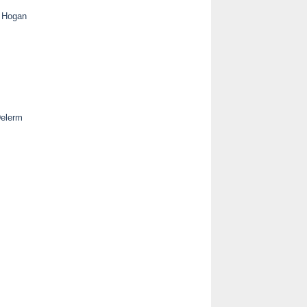
k Hogan
Delerm