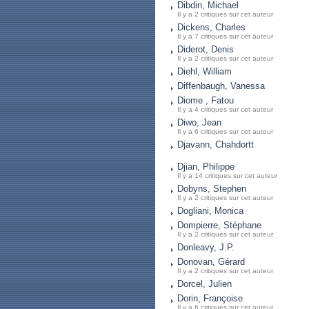
Dibdin, Michael
Il y a 2 critiques sur cet auteur
Dickens, Charles
Il y a 7 critiques sur cet auteur
Diderot, Denis
Il y a 2 critiques sur cet auteur
Diehl, William
Diffenbaugh, Vanessa
Diome , Fatou
Il y a 4 critiques sur cet auteur
Diwo, Jean
Il y a 6 critiques sur cet auteur
Djavann, Chahdortt
Djian, Philippe
Il y a 14 critiques sur cet auteur
Dobyns, Stephen
Il y a 2 critiques sur cet auteur
Dogliani, Monica
Dompierre, Stéphane
Il y a 2 critiques sur cet auteur
Donleavy, J.P.
Donovan, Gérard
Il y a 2 critiques sur cet auteur
Dorcel, Julien
Dorin, Françoise
Il y a 6 critiques sur cet auteur