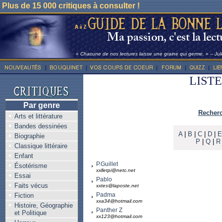
Plus de 15 000 critiques à consulter !
« Chacune de nos lectures laisse une graine qui germe. » -- Ju
LIST
Par genre
Recherc
Arts et littérature
Bandes dessinées
A
|
B
|
C
|
D
|
E
Biographie
P
|
Q
|
R
Classique littéraire
Enfant
P.Guillet
Ésotérisme
xxlletpi@netc.net
Essai
Pablo
Faits vécus
xxtes@laposte.net
Padma
Fiction
xxa34@hotmail.com
Histoire, Géographie
Panther Z
et Politique
xx123@hotmail.com