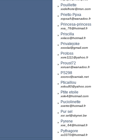
Pouillette
xxdelhote@msn.com
Prietto Ppxa
xxpxaA@wanadoo.fr
Princesa-princess
xxa_76@hotmail.fr
Priscilla
xxlass@hotmail.fr
Privatejoke
xxcolai@gmail.com
Protoss
xxre1111@yahoo.fr
Proust72
xxruan@wanadoo.fr
PS298
xxorov@cantab.net
Pticaillou
xxlou80@yahoo.com
Ptite etoile
xxle4@hotmail.com
Puciolinette
xxette@hotmail.fr
Pur sel
xxr.sel@skynet.be
Pyrene
xxe_64@hotmail.fr
Pythagore
xx3370@hotmail.fr