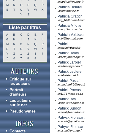
G
H
I
J
K
L
xxiardhp@yahoo.fr
M
N
O
P
Q
R
Patricia Belardi
S
T
U
V
W
X
xxlardi@tele2.fr
Y
Z
Patricia Gratton
xxq_b@hotmail.com
Patricia Milotte
Liste par titres
xxecgi.fpms.ac.be
Patricia Volckaert
A
B
C
D
E
F
xxici@hotmail.com
G
H
I
J
K
L
Patrick
M
N
O
P
Q
R
xxmain@tiscali.fr
S
T
U
V
W
X
Patrick Delay
Y
Z
1
2
3
4
xxdelay@orange.fr
5
6
7
8
9
Patrick Larbier
xxarbier@yahoo.fr
Patrick Leclère
xxlub-internet.fr
Critique sur
Patrick Pascal
les auteurs
xxamdam75@free.fr
Portrait
Patrick Provost
d'auteurs
xx1176@cstj.qc.ca
Patrick Rey
Les auteurs
xxrine@wanadoo.fr
sur le net
Patrick Surdon
Pseudonymes
xxttoo@wanadoo.fr
Patryck Froissart
xxssart@gmail.com
Patryck Froissart
Contacts
xxssart@orange.fr