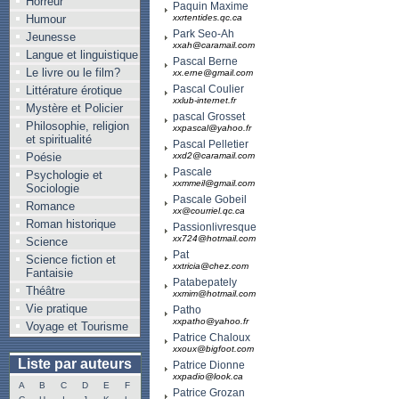
Horreur
Paquin Maxime
Humour
xxrtentides.qc.ca
Park Seo-Ah
Jeunesse
xxah@caramail.com
Langue et linguistique
Pascal Berne
Le livre ou le film?
xx.erne@gmail.com
Pascal Coulier
Littérature érotique
xxlub-internet.fr
Mystère et Policier
pascal Grosset
Philosophie, religion
xxpascal@yahoo.fr
et spiritualité
Pascal Pelletier
Poésie
xxd2@caramail.com
Pascale
Psychologie et
xxmmeil@gmail.com
Sociologie
Pascale Gobeil
Romance
xx@courriel.qc.ca
Roman historique
Passionlivresque
xx724@hotmail.com
Science
Pat
Science fiction et
xxtricia@chez.com
Fantaisie
Patabepately
Théâtre
xxmim@hotmail.com
Vie pratique
Patho
xxpatho@yahoo.fr
Voyage et Tourisme
Patrice Chaloux
xxoux@bigfoot.com
Liste par auteurs
Patrice Dionne
xxpadio@look.ca
A
B
C
D
E
F
Patrice Grozan