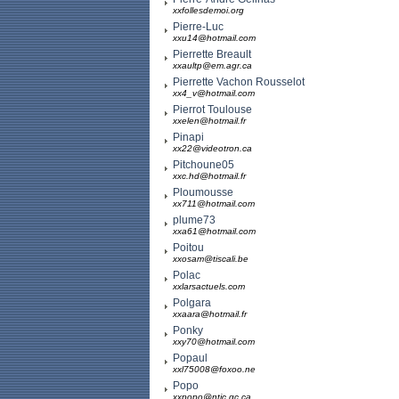
xxfollesdemoi.org
Pierre-Luc
xxu14@hotmail.com
Pierrette Breault
xxaultp@em.agr.ca
Pierrette Vachon Rousselot
xx4_v@hotmail.com
Pierrot Toulouse
xxelen@hotmail.fr
Pinapi
xx22@videotron.ca
Pitchoune05
xxc.hd@hotmail.fr
Ploumousse
xx711@hotmail.com
plume73
xxa61@hotmail.com
Poitou
xxosam@tiscali.be
Polac
xxlarsactuels.com
Polgara
xxaara@hotmail.fr
Ponky
xxy70@hotmail.com
Popaul
xxl75008@foxoo.ne
Popo
xxpopo@ntic.qc.ca