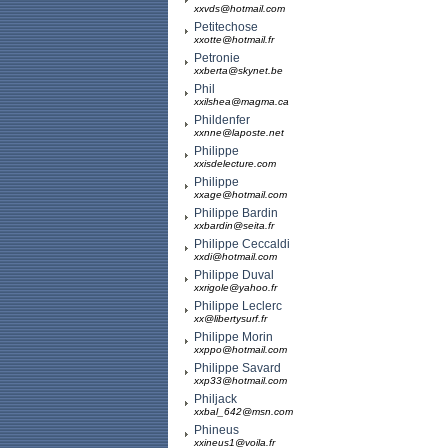
xxvds@hotmail.com
Petitechose
xxotte@hotmail.fr
Petronie
xxberta@skynet.be
Phil
xxilshea@magma.ca
Phildenfer
xxnne@laposte.net
Philippe
xxisdelecture.com
Philippe
xxage@hotmail.com
Philippe Bardin
xxbardin@seita.fr
Philippe Ceccaldi
xxdi@hotmail.com
Philippe Duval
xxrigole@yahoo.fr
Philippe Leclerc
xx@libertysurf.fr
Philippe Morin
xxppo@hotmail.com
Philippe Savard
xxp33@hotmail.com
Philjack
xxbal_642@msn.com
Phineus
xxineus1@voila.fr