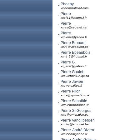
Phoeby
xxine@hotmail.com
Pierre
xxof44@hotmail.fr
Pierre
xxres@cegetel.net
Pierre
xxpierre@yahoo.fr
Pierre Brouard
xx07@videotron.ca
Pierre Ebeaubois
xxmi_2@hotmail.fr
Pierre G.
xx_ecrit@yahoo.fr
Pierre Goulet
xxoulet@VLA.qc.ca
Pierre Javien
xxc-versailles.fr
Pierre Pilon
xxux@sympatico.ca
Pierre Sabathiè
xxthie@wanadoo.fr
Pierre St-Georges
xxtg@sympatico.ca
Pierre Vangilbergen
xxnluc@euronet.be
Pierre-André Bizien
xxbizien@yahoo.fr
Pierre-André Gélinas