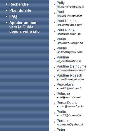
Patty
Recherche
xx.mury@globo.com
Plan du site
Paul
xxdu85@hotmail.fr
FAQ
Paul Dupuis
Ajouter un lien
xx68@hotmail.com
vers le Guide
Paul Rioux
depuis votre site
xxir@videotron.ca
Paula
xxa0@etu.unige.ch
Paulie
xx.ikon@gmail.com
Pauline
xx_ecrit@yahoo.fr
Pauline Delhoume
xxoume@wanadoo.fr
Pauline Roesch
xxoe@caramail.com
Peacelove
xxve94@hotmail.fr
Peluche
xxini@laposte.net
Perez Quentin
xxntin@wanadoo.fr
Perlin
xxte13@hotmail.fr
Perrette
xxeteche@yahoo.fr
Peter