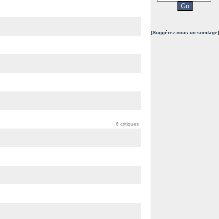
[
Suggérez-nous un sondage
]
6 critiques