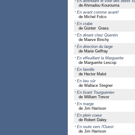
En attendant le vote des bêtes 
de Ahmadou Kourouma
En avant comme avant!
de Michel Folco
En crabe
de Günter Grass
En dinant chez Quentin
de Maeve Binchy
En direction du large
de Marie Geffray
En effeuillant la Marguerite
de Marguerite Lescop
En famille
de Hector Malot
En lieu sûr
de Wallace Stegner
En lisant Tourgueniev
de William Trevor
En marge
de Jim Harrison
En plein coeur
de Robert Daley
En route vers l'Ouest
de Jim Harrison