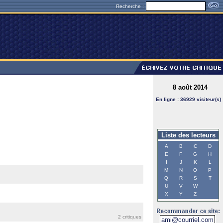
Recherche :
8 août 2014
En ligne : 36929 visiteur(s)
Liste des lecteurs
A
B
C
D
E
F
G
H
I
J
K
L
M
N
O
P
Q
R
S
T
U
V
W
X
Y
Z
2 critiques