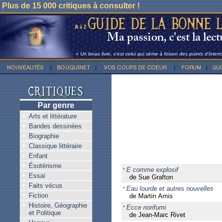
Plus de 15 000 critiques à consulter !
« Un beau livre, c'est celui qui sème à foison des points d'inter
Par genre
Arts et littérature
Bandes dessinées
Biographie
Classique littéraire
Enfant
Ésotérisme
E comme explosif
Essai
de Sue Grafton
Faits vécus
Eau lourde et autres nouvelles
Fiction
de Martin Amis
Histoire, Géographie
Ecce norifumi
et Politique
de Jean-Marc Rivet