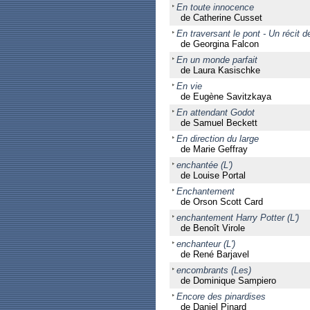
En toute innocence
de Catherine Cusset
En traversant le pont - Un récit 
de Georgina Falcon
En un monde parfait
de Laura Kasischke
En vie
de Eugène Savitzkaya
En attendant Godot
de Samuel Beckett
En direction du large
de Marie Geffray
enchantée (L')
de Louise Portal
Enchantement
de Orson Scott Card
enchantement Harry Potter (L')
de Benoît Virole
enchanteur (L')
de René Barjavel
encombrants (Les)
de Dominique Sampiero
Encore des pinardises
de Daniel Pinard