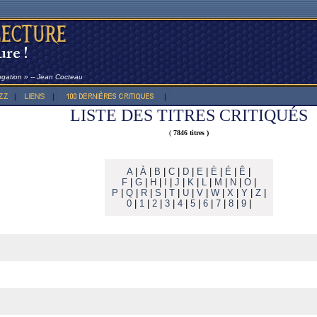
rogation » -- Jean Cocteau
LISTE DES TITRES CRITIQUÉS
(
7846 titres )
A
|
À
|
B
|
C
|
D
|
E
|
È
|
É
|
Ê
|
F
|
G
|
H
|
I
|
J
|
K
|
L
|
M
|
N
|
O
|
P
|
Q
|
R
|
S
|
T
|
U
|
V
|
W
|
X
|
Y
|
Z
|
0
|
1
|
2
|
3
|
4
|
5
|
6
|
7
|
8
|
9
|