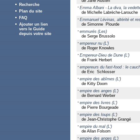
de Jane Austen
Recherche
Emma Albani - La diva, la vedett
Plan du site
de Michelle Labrèche-Larouche
FAQ
Emmanuel Lévinas, altérité et res
Ajouter un lien
de Simonne Plourde
vers le Guide
emmurés (Les)
depuis votre site
de Serge Brussolo
empereur nu (L')
de Roger Knowles
Empereur-Dieu de Dune (L')
de Frank Herbert
empereurs du fast-food : le cauc
de Eric Schlosser
empire des abîmes (L')
de Kitty Doom
empire des anges (L')
de Bernard Werber
empire des livres (L')
de Pierre Bourgeade
empire des loups (L')
de Jean-Christophe Grangé
empire du mal (L')
de Allan Folsom
empire des anges (L')