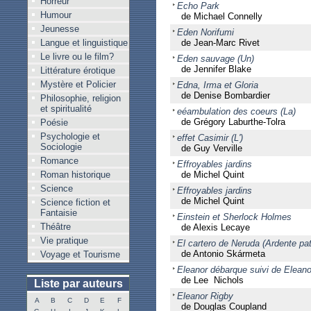
Horreur
Echo Park
Humour
de Michael Connelly
Jeunesse
Eden Norifumi
Langue et linguistique
de Jean-Marc Rivet
Le livre ou le film?
Eden sauvage (Un)
de Jennifer Blake
Littérature érotique
Mystère et Policier
Edna, Irma et Gloria
de Denise Bombardier
Philosophie, religion
et spiritualité
eéambulation des coeurs (La)
de Grégory Laburthe-Tolra
Poésie
Psychologie et
effet Casimir (L')
Sociologie
de Guy Verville
Romance
Effroyables jardins
Roman historique
de Michel Quint
Science
Effroyables jardins
de Michel Quint
Science fiction et
Fantaisie
Einstein et Sherlock Holmes
Théâtre
de Alexis Lecaye
Vie pratique
El cartero de Neruda (Ardente pat
de Antonio Skármeta
Voyage et Tourisme
Eleanor débarque suivi de Eleano
de Lee Nichols
Liste par auteurs
Eleanor Rigby
A
B
C
D
E
F
de Douglas Coupland