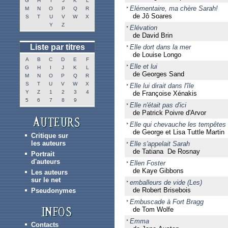
G
H
I
J
K
L
Elémentaire, ma chère Sarah!
M
N
O
P
Q
R
de Jô Soares
S
T
U
V
W
X
Y
Z
Elévation
de David Brin
Liste par titres
Elle dort dans la mer
de Louise Longo
A
B
C
D
E
F
Elle et lui
G
H
I
J
K
L
de Georges Sand
M
N
O
P
Q
R
S
T
U
V
W
X
Elle lui dirait dans l'île
Y
Z
1
2
3
4
de Françoise Xénakis
5
6
7
8
9
Elle n'était pas d'ici
de Patrick Poivre d'Arvor
Elle qui chevauche les tempêtes
de George et Lisa Tuttle Martin
Critique sur
les auteurs
Elle s'appelait Sarah
de Tatiana De Rosnay
Portrait
d'auteurs
Ellen Foster
de Kaye Gibbons
Les auteurs
sur le net
emballeurs de vide (Les)
de Robert Brisebois
Pseudonymes
Embuscade à Fort Bragg
de Tom Wolfe
Emma
Contacts