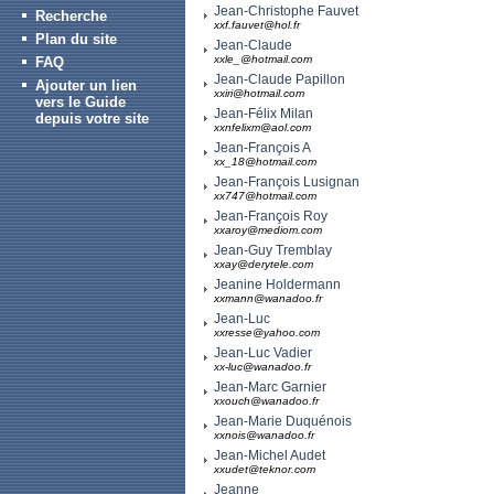
Jean-Christophe Fauvet
Recherche
xxf.fauvet@hol.fr
Plan du site
Jean-Claude
xxle_@hotmail.com
FAQ
Jean-Claude Papillon
Ajouter un lien
xxiri@hotmail.com
vers le Guide
Jean-Félix Milan
depuis votre site
xxnfelixm@aol.com
Jean-François A
xx_18@hotmail.com
Jean-François Lusignan
xx747@hotmail.com
Jean-François Roy
xxaroy@mediom.com
Jean-Guy Tremblay
xxay@derytele.com
Jeanine Holdermann
xxmann@wanadoo.fr
Jean-Luc
xxresse@yahoo.com
Jean-Luc Vadier
xx-luc@wanadoo.fr
Jean-Marc Garnier
xxouch@wanadoo.fr
Jean-Marie Duquénois
xxnois@wanadoo.fr
Jean-Michel Audet
xxudet@teknor.com
Jeanne