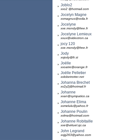
Joblo2
xxo2 @hotmail.com
Jocelyn Magne
xxmagnus@voila.fr
Jocelyne
xxe.mondy@free.fr
Jocelyne Lemieux
xxux@videotron.ca
jocy 120
xxe.mondy@free.fr
Jody
xxjody@fr.st
Joëlle
xxoatre@orange.fr
Joëlle Pelletier
xxlobetrotter.net
Johanna Brechet
xx2y2j@hotmail.fr
Johanne
xxan@sympatico.ca
Johanne Elima
xxmelulu@yahoo.fr
Johanne Poulin
xxlma@hotmail.com
Johanne Robitaille
xxe@virtuel.qc.ca
John Legrand
xxjg263@yahoo.com