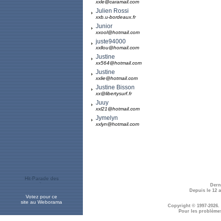
xxle@caramail.com
Julien Rossi
xxb.u-bordeaux.fr
Junior
xxool@hotmail.com
juste94000
xxllou@homail.com
Justine
xx564@hotmail.com
Justine
xxlie@hotmail.com
Justine Bisson
xx@libertysurf.fr
Juuy
xxl21@hotmail.com
Jymelyn
xxlyn@hotmail.com
Dern
Depuis le 12 
Votez pour ce
site au Weborama
Copyright © 1997-2026.
Pour les problème