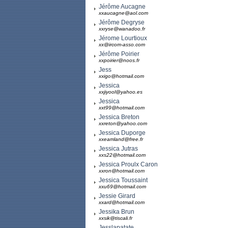
Jérôme Aucagne
xxaucagne@aol.com
Jérôme Degryse
xxryse@wanadoo.fr
Jérome Lourtioux
xx@ircom-asso.com
Jérôme Poirier
xxpoirier@noos.fr
Jess
xxigo@hotmail.com
Jessica
xxjiyool@yahoo.es
Jessica
xxt99@hotmail.com
Jessica Breton
xxreton@yahoo.com
Jessica Duporge
xxeamland@free.fr
Jessica Jutras
xxs22@hotmail.com
Jessica Proulx Caron
xxron@hotmail.com
Jessica Toussaint
xxu69@hotmail.com
Jessie Girard
xxard@hotmail.com
Jessika Brun
xxsik@tiscali.fr
Jesslapatate