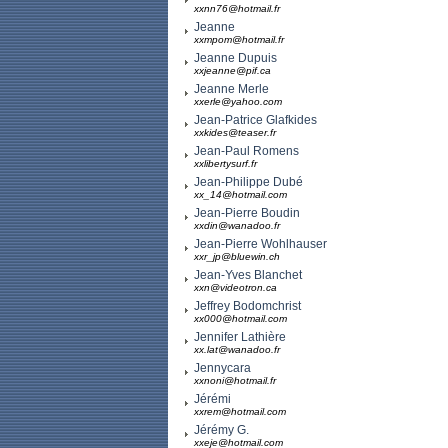
xxnn76@hotmail.fr
Jeanne
xxmpom@hotmail.fr
Jeanne Dupuis
xxjeanne@pif.ca
Jeanne Merle
xxerle@yahoo.com
Jean-Patrice Glafkides
xxkides@teaser.fr
Jean-Paul Romens
xxlibertysurf.fr
Jean-Philippe Dubé
xx_14@hotmail.com
Jean-Pierre Boudin
xxdin@wanadoo.fr
Jean-Pierre Wohlhauser
xxr_jp@bluewin.ch
Jean-Yves Blanchet
xxn@videotron.ca
Jeffrey Bodomchrist
xx000@hotmail.com
Jennifer Lathière
xx.lat@wanadoo.fr
Jennycara
xxnoni@hotmail.fr
Jérémi
xxrem@hotmail.com
Jérémy G.
xxeje@hotmail.com