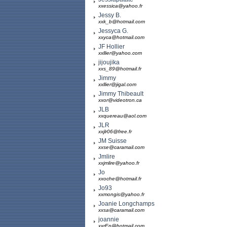
xxessica@yahoo.fr
Jessy B.
xxk_b@hotmail.com
Jessyca G.
xxyca@hotmail.com
JF Hollier
xxllier@yahoo.com
jijoujika
xxs_89@hotmail.fr
Jimmy
xxllier@jigal.com
Jimmy Thibeault
xxor@videotron.ca
JLB
xxquereau@aol.com
JLR
xxjlr06@free.fr
JM Suisse
xxse@caramail.com
Jmlire
xxjmlire@yahoo.fr
Jo
xxoche@hotmail.fr
Jo93
xxmongis@yahoo.fr
Joanie Longchamps
xxsa@caramail.com
joannie
xxrEp@hotmail.com