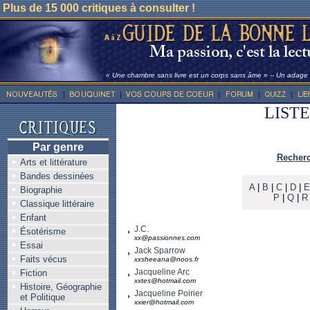
Plus de 15 000 critiques à consulter !
« Une chambre sans livre est un corps sans âme » -- Un adage l
LIST
Par genre
Recherc
Arts et littérature
Bandes dessinées
A
|
B
|
C
|
D
|
E
Biographie
P
|
Q
|
R
Classique littéraire
Enfant
J.C.
Ésotérisme
xx@passionnes.com
Essai
Jack Sparrow
Faits vécus
xxsheeana@noos.fr
Jacqueline Arc
Fiction
xxtes@hotmail.com
Histoire, Géographie
Jacqueline Poirier
et Politique
xxier@hotmail.com