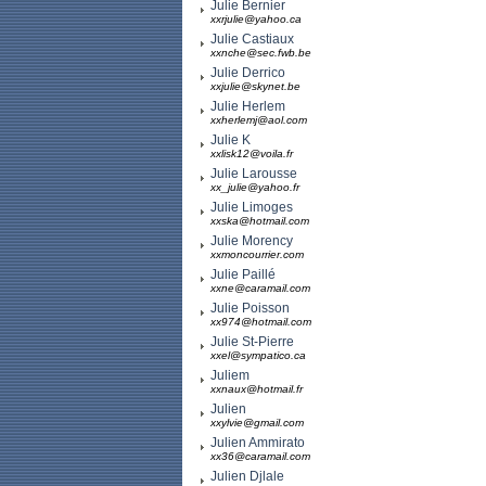
Julie Bernier
xxrjulie@yahoo.ca
Julie Castiaux
xxnche@sec.fwb.be
Julie Derrico
xxjulie@skynet.be
Julie Herlem
xxherlemj@aol.com
Julie K
xxlisk12@voila.fr
Julie Larousse
xx_julie@yahoo.fr
Julie Limoges
xxska@hotmail.com
Julie Morency
xxmoncourrier.com
Julie Paillé
xxne@caramail.com
Julie Poisson
xx974@hotmail.com
Julie St-Pierre
xxel@sympatico.ca
Juliem
xxnaux@hotmail.fr
Julien
xxylvie@gmail.com
Julien Ammirato
xx36@caramail.com
Julien Djlale