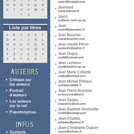
G
H
I
J
K
L
xxper@hotmail.com
M
N
O
P
Q
R
Jaumaud
S
T
U
V
W
X
xxlub-internet.fr
Y
Z
Jayon
xx@edu.csdm.qc.ca
Jean
Liste par titres
xxvarf@wanadoo.fr
Jean Boucher
A
B
C
D
E
F
xxjeanboucher.com
G
H
I
J
K
L
Jean claude Péron
M
N
O
P
Q
R
xxclaude@yahoo.fr
S
T
U
V
W
X
Jean Duguy
Y
Z
1
2
3
4
xxuil@hotmail.com
5
6
7
8
9
Jean Lemieux
xxul@mediom.qc.ca
Jean Marie Collomb
xxdka@hotmail.com
Critique sur
Jean Michel Thibaux
les auteurs
xxthibaux@live.fr
Portrait
Jean Pierre Bozzone
d'auteurs
xx.bozzone@hol.fr
Jean Saskia
Les auteurs
xxsasinou@aol.com
sur le net
Jean-Baptiste Grenouille
Pseudonymes
xxn80@hotmail.com
Jean-Charles
xxharles@yahoo.fr
Jean-Christophe Dupont
Contacts
xxavis@infonie.fr