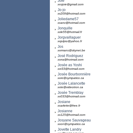
Joie
xxsjoie@gmail.com
Jo-jo
xx209@hotmail.com
Joliedame57
xxanc@hotmail.com
Jonquille
xxle55@hotmail.fr
Jorgvaillaguer
xxjulpiu@yahoo.fr
Jos
xxrmans@skynet.be
José Rodriguez
xxrra@hotmail.com
Josée as Yoshi
xxt33@hotmail.com
Josée Bourbonnière
xxre@sympatico.ca
Josée Lalancette
xxte@videotron.ca
Josée Tremblay
xx033@hotmail.com
Josiane
xxarlette@free.fr
Josianne
xx125@hotmail.com
Josyane Sauvageau
xxon@sympatico.ca
Jovette Landry