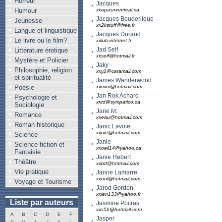
Horreur
Jacques
Humour
xxapasmontreal.ca
Jacques Bouderlique
Jeunesse
xx2kstuff@free.fr
Langue et linguistique
Jacques Durand
Le livre ou le film?
xxlub-internet.fr
Jad Seif
Littérature érotique
xxseif@hotmail.fr
Mystère et Policier
Jaky
Philosophie, religion
xxy2@caramail.com
et spiritualité
James Wanderwood
Poésie
xxmim@hotmail.com
Jan Rok Achard
Psychologie et
xxrd@sympatico.ca
Sociologie
Jane M.
Romance
xxeau@hotmail.com
Roman historique
Janic Lavoie
xxoie@hotmail.com
Science
Janie
Science fiction et
xxoeil14@yahoo.ca
Fantaisie
Janie Hebert
Théâtre
xxbrt@hotmail.com
Vie pratique
Janne Lamarre
xxool@hotmail.com
Voyage et Tourisme
Jarod Gordon
xxien133@yahoo.fr
Liste par auteurs
Jasmine Poitras
xxs56@hotmail.com
A
B
C
D
E
F
Jasper