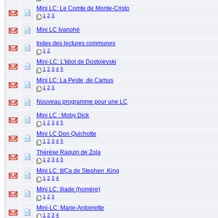
Mini LC: Le Comte de Monte-Cristo
1
2
3
Mini LC Ivanohé
Index des lectures communes
1
2
Mini-LC: L'Idiot de Dostoïevski
1
2
3
4
5
Mini LC: La Peste, de Camus
1
2
3
Nouveau programme pour une LC
Mini LC : Moby Dick
1
2
3
4
5
Mini LC Don Quichotte
1
2
3
4
5
Thérèse Raquin de Zola
1
2
3
4
5
Mini LC: It/Ça de Stephen .King
1
2
3
4
Mini LC: Iliade (homère)
1
2
3
Mini-LC: Marie-Antoinette
1
2
3
4