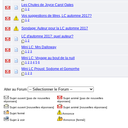
Les Chutes de Joyce Carol Oates
1
2
Vos suggestions de titres, LC automne 2017?
1
2
Sondage: Auteur pour la LC automne 2017
LC d'automne 2017: quel auteur?
1
2
Mini LC: Mrs Dalloway
1
2
3
Mini LC: Voyage au bout de la nuit
1
2
3
4
5
6
Mini LC Proust: Sodome et Gomorrhe
1
2
3
Aller au Forum
Sujet ouvert [pas de nouvelles
Sujet animé [pas de nouvelles
réponses]
réponses]
Sujet ouvert [nouvelles réponses]
Sujet animé [nouvelles réponses]
Sujet fermé
Annonce
Sujet à voir
Annonce [fermé]