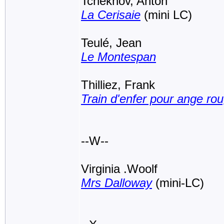
Tchekhov, Anton
La Cerisaie
(mini LC)
Teulé, Jean
Le Montespan
Thilliez, Frank
Train d'enfer pour ange ro
--W--
Virginia .Woolf
Mrs Dalloway
(mini-LC)