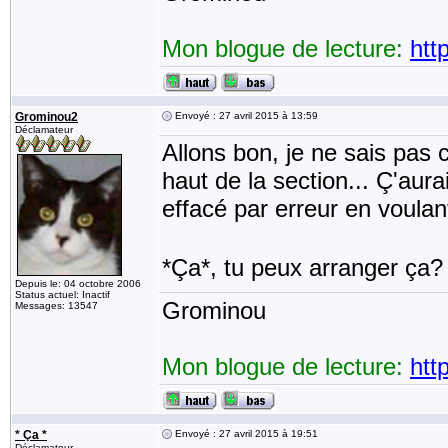
Mon blogue de lecture:
htt
Grominou2
Envoyé : 27 avril 2015 à 13:59
Déclamateur
Allons bon, je ne sais pas c
haut de la section... Ç'aurai
effacé par erreur en voulan
*Ça*, tu peux arranger ça?
Depuis le: 04 octobre 2006
Status actuel: Inactif
Grominou
Messages: 13547
Mon blogue de lecture:
htt
* Ça *
Envoyé : 27 avril 2015 à 19:51
Déclamateur