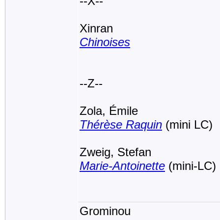
--X--
Xinran
Chinoises
--Z--
Zola, Émile
Thérèse Raquin
(mini LC)
Zweig, Stefan
Marie-Antoinette
(mini-LC)
Grominou