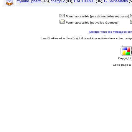
mylaine_pharm
(46),
cherry12
(83),
DACTITANIC
(36),
G. Saint-Martin
(5
Forum accessible [pas de nouvelles réponses]
Forum accessible [nouvelles réponses]
Marquer tous les messages co
Les Cookies et le JavaScript doivent être activés dans votre navig
Copyrigh
Cette page a 