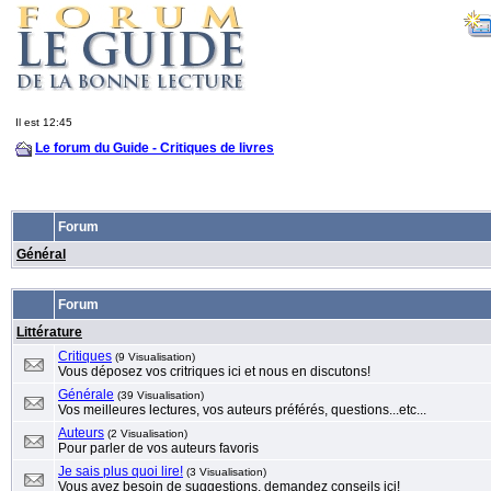
Il est 12:45
Le forum du Guide - Critiques de livres
Forum
Général
Forum
Littérature
Critiques
(9 Visualisation)
Vous déposez vos critriques ici et nous en discutons!
Générale
(39 Visualisation)
Vos meilleures lectures, vos auteurs préférés, questions...etc...
Auteurs
(2 Visualisation)
Pour parler de vos auteurs favoris
Je sais plus quoi lire!
(3 Visualisation)
Vous avez besoin de suggestions, demandez conseils ici!