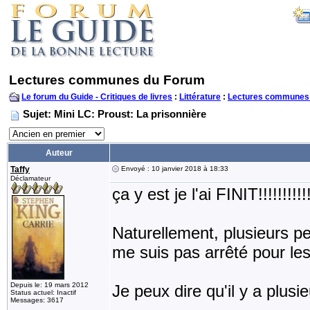
Lectures communes du Forum
Le forum du Guide - Critiques de livres
:
Littérature
:
Lectures communes
Sujet: Mini LC: Proust: La prisonnière
Auteur
Taffy
Envoyé : 10 janvier 2018 à 18:33
Déclamateur
ça y est je l'ai FINIT!!!!!!!!!!!!
Naturellement, plusieurs p
me suis pas arrêté pour les
Depuis le: 19 mars 2012
Je peux dire qu'il y a plus
Status actuel: Inactif
Messages: 3617