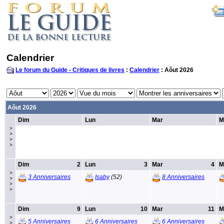
Calendrier
Le forum du Guide - Critiques de livres
:
Calendrier
: Aôut 2026
Aôut 2026
Dim
Lun
Mar
M
>
>
>
>
Dim
2
Lun
3
Mar
4
M
>
3 Anniversaires
Isaby
(52)
8 Anniversaires
>
>
>
Dim
9
Lun
10
Mar
11
M
>
5 Anniversaires
6 Anniversaires
6 Anniversaires
>