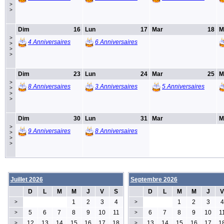
>
>
Dim
16
Lun
17
Mar
18
M
>
4 Anniversaires
6 Anniversaires
>
>
>
Dim
23
Lun
24
Mar
25
M
>
8 Anniversaires
3 Anniversaires
5 Anniversaires
>
>
>
Dim
30
Lun
31
Mar
M
>
9 Anniversaires
8 Anniversaires
>
>
>
Juillet 2026
Septembre 2026
D
L
M
M
J
V
S
D
L
M
M
J
V
1
2
3
4
1
2
3
4
>
>
5
6
7
8
9
10
11
6
7
8
9
10
1
>
>
12
13
14
15
16
17
18
13
14
15
16
17
1
>
>