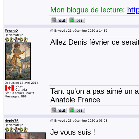
Mon blogue de lecture:
htt
Errant2
Envoyé : 21 décembre 2020 à 14:35
Déclamateur
Allez Denis février ce serait
Depuis le: 18 avril 2014
Pays:
Tant qu'on a pas aimé un an
Canada
Status actuel: Inactif
Messages: 899
Anatole France
denis76
Envoyé : 23 décembre 2020 à 03:08
Déclamateur
Je vous suis !