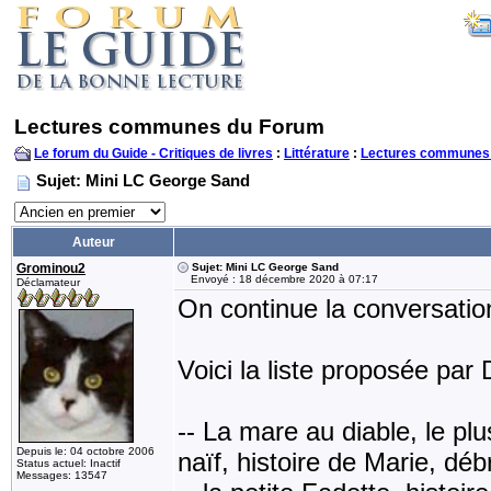
Lectures communes du Forum
Le forum du Guide - Critiques de livres
:
Littérature
:
Lectures communes
Sujet: Mini LC George Sand
Auteur
Grominou2
Sujet: Mini LC George Sand
Envoyé : 18 décembre 2020 à 07:17
Déclamateur
On continue la conversatio
Voici la liste proposée par 
-- La mare au diable, le pl
Depuis le: 04 octobre 2006
naïf, histoire de Marie, déb
Status actuel: Inactif
Messages: 13547