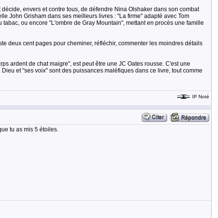
cat décide, envers et contre tous, de défendre Nina Olshaker dans son combat
pelle John Grisham dans ses meilleurs livres : "La firme" adapté avec Tom
du tabac, ou encore "L'ombre de Gray Mountain", mettant en procès une famille
te deux cent pages pour cheminer, réfléchir, commenter les moindres détails
orps ardent de chat maigre", est peut être une JC Oates rousse. C'est une
e. Dieu et "ses voix" sont des puissances maléfiques dans ce livre, tout comme
IP Noté
que tu as mis 5 étoiles.