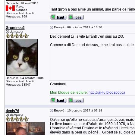
Depuis le: 18 avril 2014
Pays:
Tant qu'on a pas aimé un animal, une partie de l'âme
Canada
Status actuel: Inactif
Messages: 899
Grominou2
Envoyé : 09 octobre 2017 à 16:30
Déclamateur
Décidément tu lis vite Errant! J'en suis au 2/3.
Comme a dit Denis ci-dessus, je ne lirai pas tout de su
Depuis le: 04 octobre 2006
Status actuel: Inactif
Grominou
Messages: 13547
Mon blogue de lecture:
http://jai-lu.blogspot.ca
denis76
Envoyé : 10 octobre 2017 à 07:18
Déclamateur
Qu'est ce qu'elle ne sait pas s'arranger, Joyce, mais q
Le livre tourne autour d'Ariah, de 1950 à 1978, à Nia
L'horrible révérend Erskine et le révérend Littrell m
élevés dans la peur du péché... Gilbert se suicide da