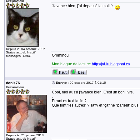
Déclamateur
J'avance bien, j'ai dépassé la moitié.
Depuis le: 04 octobre 2006
Status actuel: Inactif
Grominou
Messages: 13547
Mon blogue de lecture:
http://jai-lu.blogspot.ca
denis76
Envoyé : 09 octobre 2017 à 01:15
Déclamateur
Cool, moi aussi j'avance bien. C'est un bon livre.
.
Errant es tu à la fin ?
Que font "les autres" ? Taffy et "ça" ne "parlent" plus 
Depuis le: 21 janvier 2010
Status actuel: Inactif