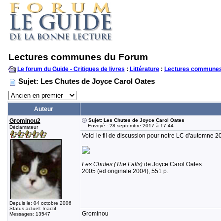
Lectures communes du Forum
Le forum du Guide - Critiques de livres
:
Littérature
:
Lectures communes
Sujet: Les Chutes de Joyce Carol Oates
Auteur
Grominou2
Sujet: Les Chutes de Joyce Carol Oates
Envoyé : 28 septembre 2017 à 17:44
Déclamateur
Voici le fil de discussion pour notre LC d'automne 2
Les Chutes (The Falls)
de Joyce Carol Oates
2005 (ed originale 2004), 551 p.
Depuis le: 04 octobre 2006
Status actuel: Inactif
Grominou
Messages: 13547