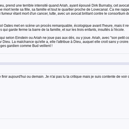
lieu, prend une terrible intensité quand Ariah, ayant épousé Dirk Burnaby, cet avo
e mort lente sa fille, sa famille et tout le quartier proche de Lovecanal. Ca me rap
fumeur étant mort d'un cancer, lutte, avec un avocat brillant contre le consortium 
l Oates met en scène un procès remarquable, écologique avant l'heure, mais il res
i garde ferme la barre de la famille, et sur les trois enfants, insultés à l'école.
qui selon Einstein ou Ariah ne joue pas aux dés, ou y joue. Ariah, avec "son petit c
 Dieu. La malchance qu'elle a, elle l'attribue à Dieu, auquel elle croit sans y croir
ges gardien comme Bud veillent !
 finir aujourd'hui ou demain. Je n'ai pas lu ta critique mais je suis contente de voir 