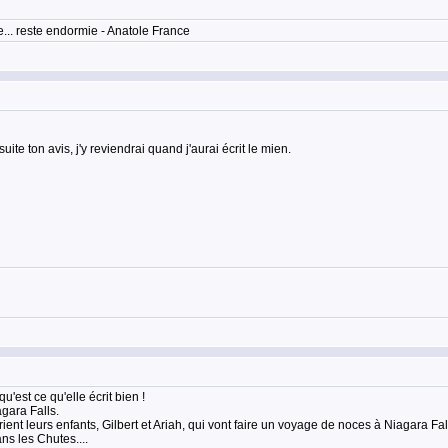
... reste endormie - Anatole France
ite ton avis, j'y reviendrai quand j'aurai écrit le mien.
u'est ce qu'elle écrit bien !
gara Falls.
arient leurs enfants, Gilbert et Ariah, qui vont faire un voyage de noces à Niagara Fa
ns les Chutes....