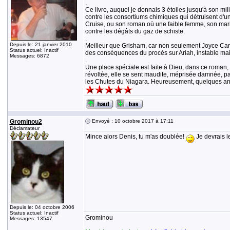
.
Ce livre, auquel je donnais 3 étoiles jusqu'à son mi
contre les consortiums chimiques qui détruisent d'un
Cruise, ou son roman où une faible femme, son mari 
contre les dégâts du gaz de schiste.
.
Depuis le: 21 janvier 2010
Meilleur que Grisham, car non seulement Joyce Caro
Status actuel: Inactif
des conséquences du procès sur Ariah, instable mais qu
Messages: 6872
.
Une place spéciale est faite à Dieu, dans ce roman, 
révoltée, elle se sent maudite, méprisée damnée, par
les Chutes du Niagara. Heureusement, quelques an
Grominou2
Envoyé : 10 octobre 2017 à 17:11
Déclamateur
Mince alors Denis, tu m'as doublée!
Je devrais le
Depuis le: 04 octobre 2006
Status actuel: Inactif
Grominou
Messages: 13547