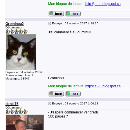
Mon blogue de lecture:
http://jai-lu.blogspot.ca
Grominou2
Envoyé : 02 octobre 2017 à 18:35
Déclamateur
J'ai commencé aujourd'hui!
Depuis le: 04 octobre 2006
Status actuel: Inactif
Grominou
Messages: 13547
Mon blogue de lecture:
http://jai-lu.blogspot.ca
denis76
Envoyé : 03 octobre 2017 à 00:13
Déclamateur
- J'espère commencer vendredi.
500 pages ?