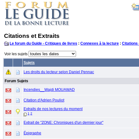
Citations et Extraits
Le forum du Guide - Critiques de livres
:
Connexes à la lecture
:
Citations 
Voir les sujets
Sujets
Les droits du lecteur selon Daniel Pennac
Forum Sujets
Incendies__Wajdi MOUAWAD
Citation d'Adrien Pouliot
Extraits de nos lectures du moment
1
2
Extrait de "ZONE: Chroniques d'un dernier jour"
Épigraphe