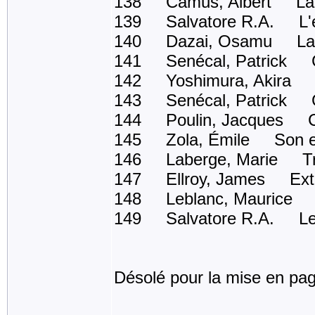
138 Camus, Albert La 
139 Salvatore R.A. L'écl
140 Dazai, Osamu La f
141 Senécal, Patrick Ce 
142 Yoshimura, Akira Mou
143 Senécal, Patrick Gr
144 Poulin, Jacques C
145 Zola, Émile Son ex
146 Laberge, Marie Trei
147 Ellroy, James Exto
148 Leblanc, Maurice Le
149 Salvatore R.A. Le t
Désolé pour la mise en pag