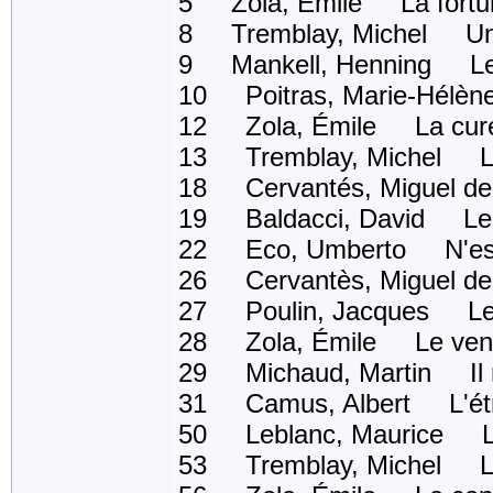
5 Zola, Émile La fortu
8 Tremblay, Michel Un an
9 Mankell, Henning Les
10 Poitras, Marie-Hélèn
12 Zola, Émile La cur
13 Tremblay, Michel La 
18 Cervantés, Miguel d
19 Baldacci, David Le 
22 Eco, Umberto N'espér
26 Cervantès, Miguel d
27 Poulin, Jacques Les 
28 Zola, Émile Le ventr
29 Michaud, Martin Il ne
31 Camus, Albert L'ét
50 Leblanc, Maurice L'é
53 Tremblay, Michel Le