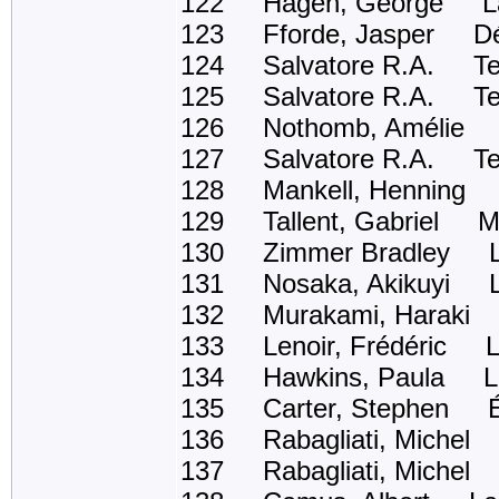
122 Hagen, George La 
123 Fforde, Jasper Dél
124 Salvatore R.A. Ter
125 Salvatore R.A. Terr
126 Nothomb, Amélie Ni
127 Salvatore R.A. Ter
128 Mankell, Henning La 
129 Tallent, Gabriel My 
130 Zimmer Bradley La 
131 Nosaka, Akikuyi La 
132 Murakami, Haraki Ap
133 Lenoir, Frédéric Le
134 Hawkins, Paula La fi
135 Carter, Stephen Éc
136 Rabagliati, Michel
137 Rabagliati, Michel 