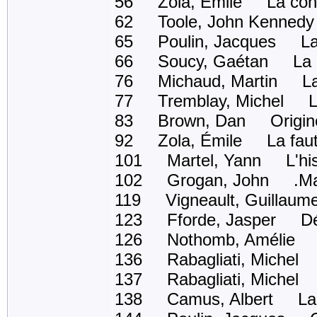
56 Zola, Émile La conq
62 Toole, John Kennedy 
65 Poulin, Jacques La 
66 Soucy, Gaétan La petite
76 Michaud, Martin La c
77 Tremblay, Michel La
83 Brown, Dan Origin
92 Zola, Émile La faute
101 Martel, Yann L'hist
102 Grogan, John .Marl
119 Vigneault, Guillaum
123 Fforde, Jasper Dél
126 Nothomb, Amélie Ni
136 Rabagliati, Michel
137 Rabagliati, Michel 
138 Camus, Albert La 