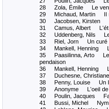
27 Poulin, Jacques Les 
28 Zola, Émile Le ventr
29 Michaud, Martin Il ne
30 Jacobsen, Kirsten Mank
31 Camus, Albert L'ét
32 Uddenberg, Nils Le 
33 Riel, Jorn Un curé d
34 Mankell, Henning Le 
35 Paasilinna, Arto Le p
pendaison
36 Mankell, Henning Les
37 Duchesne, Christian
38 Penny, Louise Un lo
39 Anonyme L'oeil de l
40 Poulin, Jacques Fait
41 Bussi, Michel Nymp