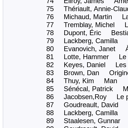
74 Ellroy, James Americ
75 Thériault, Annie-Claud
76 Michaud, Martin La c
77 Tremblay, Michel La
78 Dupont, Éric Bestia
79 Lackberg, Camilla L'
80 Evanovich, Janet À la
81 Lotte, Hammer Le pr
82 Keyes, Daniel Les 100
83 Brown, Dan Origin
84 Thuy, Kim Man
85 Sénécal, Patrick M
86 Jacobsen,Roy Le p
87 Goudreault, David La
88 Lackberg, Camilla L'
89 Staalesen, Gunnar Le