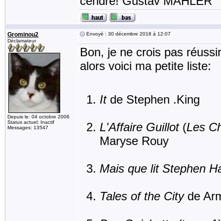
cendre! Gustav MAHLER
Grominou2
Envoyé : 30 décembre 2018 à 12:07
Déclamateur
Bon, je ne crois pas réussi
alors voici ma petite liste:
It
de Stephen .King
Depuis le: 04 octobre 2006
Status actuel: Inactif
L'Affaire Guillot
(
Les Ch
Messages: 13547
Maryse Rouy
Mais que lit Stephen H
Tales of the City
de Arm