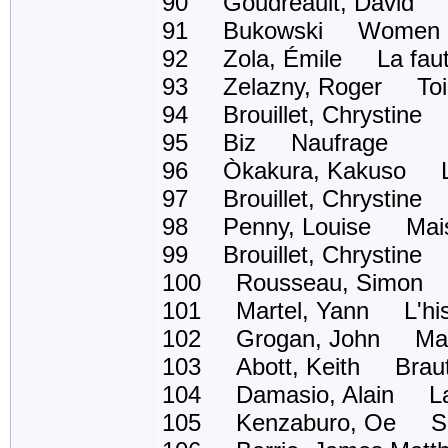
90 Goudreault, David Ab
91 Bukowski Women
92 Zola, Émile La faute
93 Zelazny, Roger Toi l
94 Brouillet, Chrystine 
95 Biz Naufrage
96 Òkakura, Kakuso Le 
97 Brouillet, Chrystine 
98 Penny, Louise Maiso
99 Brouillet, Chrystine 
100 Rousseau, Simon 
101 Martel, Yann L'hist
102 Grogan, John Marl
103 Abott, Keith Brauti
104 Damasio, Alain La 
105 Kenzaburo, Oe Se