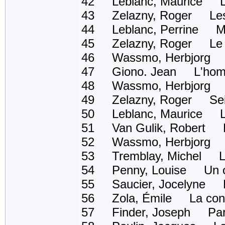
42 Leblanc, Maurice Les
43 Zelazny, Roger Les A
44 Leblanc, Perrine M
45 Zelazny, Roger Le s
46 Wassmo, Herbjorg Le
47 Giono. Jean L'homme 
48 Wassmo, Herbjorg Le
49 Zelazny, Roger Sei
50 Leblanc, Maurice L'é
51 Van Gulik, Robert Le
52 Wassmo, Herbjorg Mo
53 Tremblay, Michel Le
54 Penny, Louise Un ou
55 Saucier, Jocelyne Les
56 Zola, Émile La conq
57 Finder, Joseph Par