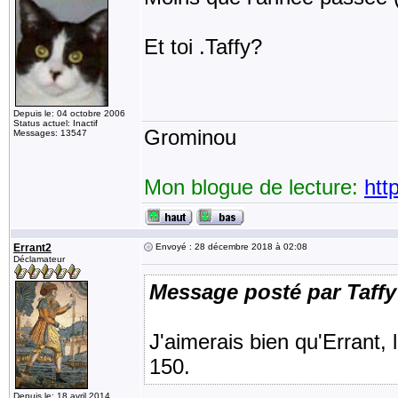
Et toi .Taffy?
Depuis le: 04 octobre 2006
Status actuel: Inactif
Grominou
Messages: 13547
Mon blogue de lecture:
htt
Errant2
Envoyé : 28 décembre 2018 à 02:08
Déclamateur
Message posté par Taffy
J'aimerais bien qu'Errant, 
150.
Depuis le: 18 avril 2014