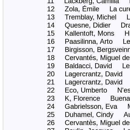
11 Lackberg, Camilla Le 
12 Zola, Émile La cur
13 Tremblay, Michel La 
14 Quesne, Didier Dr
15 Kallentoft, Mons Hi
16 Paasilinna, Arto Le 
17 Birgisson, Bergsveinn
18 Cervantés, Miguel d
19 Baldacci, David Le 
20 Lagercrantz, David C
21 Lagercrantz, David La 
22 Eco, Umberto N'espér
23 K, Florence Buena 
24 Gabrielsson, Eva Mil
25 Duhamel, Cindy Aurél
26 Cervantès, Miguel d