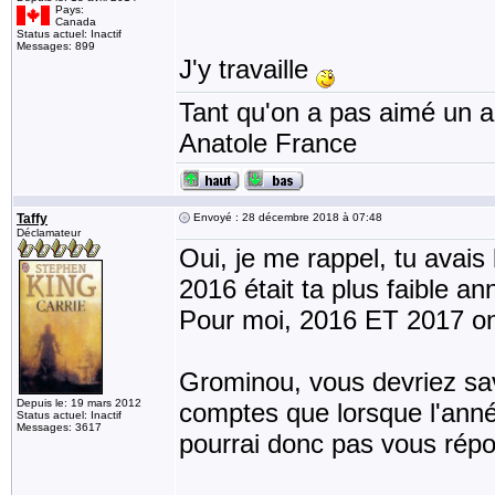
Pays:
Canada
Status actuel: Inactif
Messages: 899
J'y travaille
Tant qu'on a pas aimé un an
Anatole France
Taffy
Envoyé : 28 décembre 2018 à 07:48
Déclamateur
Oui, je me rappel, tu avai
2016 était ta plus faible an
Pour moi, 2016 ET 2017 ont
Grominou, vous devriez sav
Depuis le: 19 mars 2012
comptes que lorsque l'anné
Status actuel: Inactif
Messages: 3617
pourrai donc pas vous répo