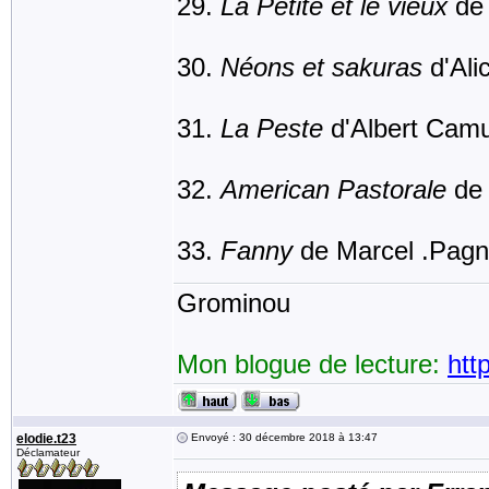
La Petite et le vieux
de 
Néons et sakuras
d'Ali
La Peste
d'Albert Cam
American Pastorale
de 
Fanny
de Marcel .Pagn
Grominou
Mon blogue de lecture:
htt
elodie.t23
Envoyé : 30 décembre 2018 à 13:47
Déclamateur