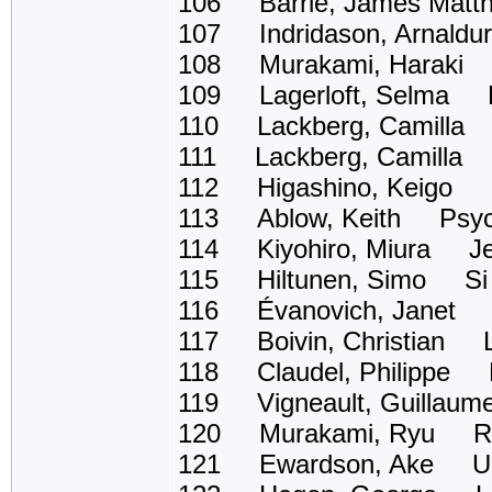
106 Barrie, James Mat
107 Indridason, Arnald
108 Murakami, Haraki L
109 Lagerloft, Selma De
110 Lackberg, Camilla 
111 Lackberg, Camilla L
112 Higashino, Keigo U
113 Ablow, Keith Psyc
114 Kiyohiro, Miura Je 
115 Hiltunen, Simo Si v
116 Évanovich, Janet Q
117 Boivin, Christian Le
118 Claudel, Philippe La 
119 Vigneault, Guillaum
120 Murakami, Ryu Raff
121 Ewardson, Ake Un cr