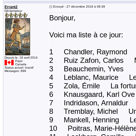
Errant2
Envoyé : 27 décembre 2018 à 08:39
Déclamateur
Bonjour,
Voici ma liste à ce jour:
1 Chandler, Raymond L
Depuis le: 18 avril 2014
2 Ruiz Zafon, Carlos 
Pays:
Canada
3 Beauchemin, Yves Un 
Status actuel: Inactif
Messages: 899
4 Leblanc, Maurice Le b
5 Zola, Émile La fortu
6 Knausgaard, Karl Ove
7 Indridason, Arnaldur 
8 Tremblay, Michel Un an
9 Mankell, Henning Les
10 Poitras, Marie-Hélèn