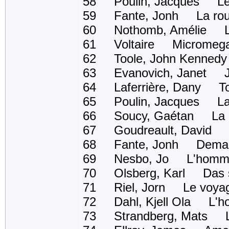
58 Poulin, Jacques Les
59 Fante, Jonh La rout
60 Nothomb, Amélie Le 
61 Voltaire Micromeg
62 Toole, John Kennedy 
63 Evanovich, Janet Ja
64 Laferrière, Dany Tou
65 Poulin, Jacques La 
66 Soucy, Gaétan La petite
67 Goudreault, David L
68 Fante, Jonh Demande
69 Nesbo, Jo L'homme 
70 Olsberg, Karl Das 
71 Riel, Jorn Le voyag
72 Dahl, Kjell Ola L'hom
73 Strandberg, Mats Le