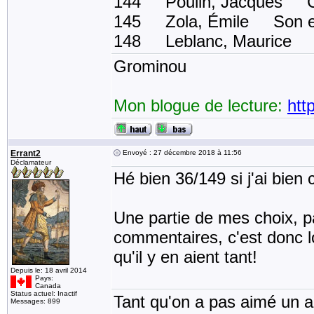
144 Poulin, Jacques C
145 Zola, Émile Son ex
148 Leblanc, Maurice Le
Grominou
Mon blogue de lecture:
htt
Errant2
Envoyé : 27 décembre 2018 à 11:56
Déclamateur
Hé bien 36/149 si j'ai bie
Une partie de mes choix, p
commentaires, c'est donc l
qu'il y en aient tant!
Depuis le: 18 avril 2014
Pays:
Canada
Status actuel: Inactif
Tant qu'on a pas aimé un an
Messages: 899