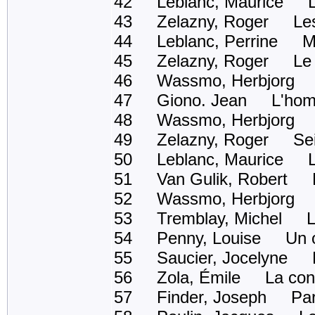
42 Leblanc, Maurice Les
43 Zelazny, Roger Les A
44 Leblanc, Perrine M
45 Zelazny, Roger Le s
46 Wassmo, Herbjorg Le
47 Giono. Jean L'homme 
48 Wassmo, Herbjorg Le
49 Zelazny, Roger Sei
50 Leblanc, Maurice L'é
51 Van Gulik, Robert Le
52 Wassmo, Herbjorg Mo
53 Tremblay, Michel Le
54 Penny, Louise Un ou
55 Saucier, Jocelyne Les
56 Zola, Émile La conq
57 Finder, Joseph Par