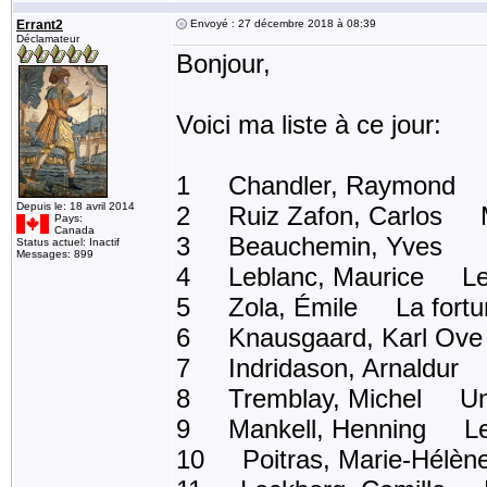
Errant2
Envoyé : 27 décembre 2018 à 08:39
Déclamateur
Bonjour,
Voici ma liste à ce jour:
1 Chandler, Raymond L
Depuis le: 18 avril 2014
2 Ruiz Zafon, Carlos 
Pays:
Canada
3 Beauchemin, Yves Un 
Status actuel: Inactif
Messages: 899
4 Leblanc, Maurice Le b
5 Zola, Émile La fortu
6 Knausgaard, Karl Ove
7 Indridason, Arnaldur 
8 Tremblay, Michel Un an
9 Mankell, Henning Les
10 Poitras, Marie-Hélèn