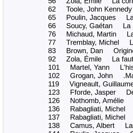
56 Zola, Émile La conq
62 Toole, John Kennedy 
65 Poulin, Jacques La 
66 Soucy, Gaétan La petite
76 Michaud, Martin La c
77 Tremblay, Michel La
83 Brown, Dan Origin
92 Zola, Émile La faute
101 Martel, Yann L'hist
102 Grogan, John .Marl
119 Vigneault, Guillaum
123 Fforde, Jasper Dél
126 Nothomb, Amélie Ni
136 Rabagliati, Michel
137 Rabagliati, Michel 
138 Camus, Albert La 