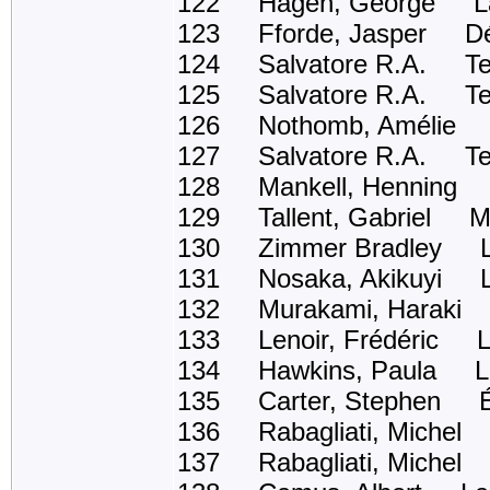
122 Hagen, George La 
123 Fforde, Jasper Dél
124 Salvatore R.A. Ter
125 Salvatore R.A. Terr
126 Nothomb, Amélie Ni
127 Salvatore R.A. Ter
128 Mankell, Henning La 
129 Tallent, Gabriel My 
130 Zimmer Bradley La 
131 Nosaka, Akikuyi La 
132 Murakami, Haraki Ap
133 Lenoir, Frédéric Le
134 Hawkins, Paula La fi
135 Carter, Stephen Éc
136 Rabagliati, Michel
137 Rabagliati, Michel 