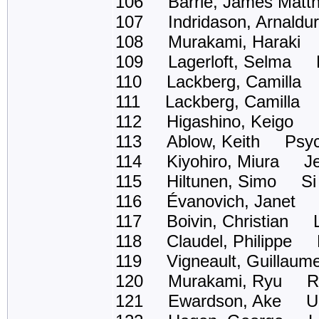
106 Barrie, James Mat
107 Indridason, Arnald
108 Murakami, Haraki L
109 Lagerloft, Selma De
110 Lackberg, Camilla 
111 Lackberg, Camilla L
112 Higashino, Keigo U
113 Ablow, Keith Psyc
114 Kiyohiro, Miura Je 
115 Hiltunen, Simo Si v
116 Évanovich, Janet Q
117 Boivin, Christian Le
118 Claudel, Philippe La 
119 Vigneault, Guillaum
120 Murakami, Ryu Raff
121 Ewardson, Ake Un cr