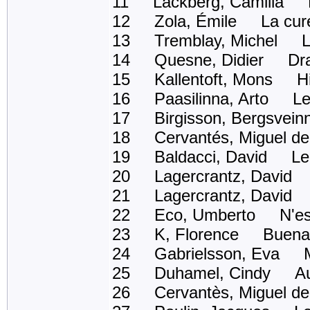
11 Lackberg, Camilla Le 
12 Zola, Émile La cur
13 Tremblay, Michel La 
14 Quesne, Didier Dr
15 Kallentoft, Mons Hi
16 Paasilinna, Arto Le 
17 Birgisson, Bergsveinn
18 Cervantés, Miguel d
19 Baldacci, David Le 
20 Lagercrantz, David C
21 Lagercrantz, David La 
22 Eco, Umberto N'espér
23 K, Florence Buena 
24 Gabrielsson, Eva Mil
25 Duhamel, Cindy Aurél
26 Cervantès, Miguel d