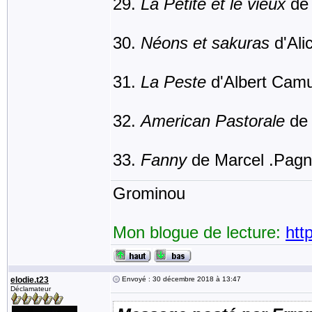
La Petite et le vieux
de 
Néons et sakuras
d'Ali
La Peste
d'Albert Cam
American Pastorale
de 
Fanny
de Marcel .Pagn
Grominou
Mon blogue de lecture:
htt
elodie.t23
Envoyé : 30 décembre 2018 à 13:47
Déclamateur