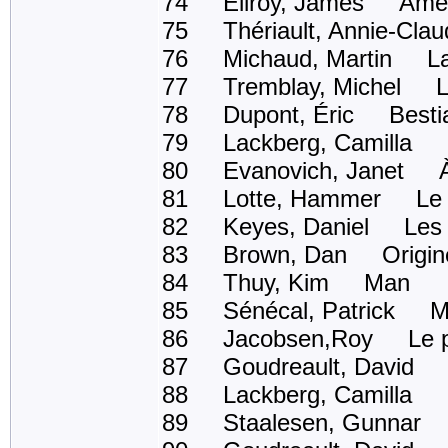
74 Ellroy, James Americ
75 Thériault, Annie-Claud
76 Michaud, Martin La c
77 Tremblay, Michel La
78 Dupont, Éric Bestia
79 Lackberg, Camilla L'
80 Evanovich, Janet À la
81 Lotte, Hammer Le pr
82 Keyes, Daniel Les 100
83 Brown, Dan Origin
84 Thuy, Kim Man
85 Sénécal, Patrick M
86 Jacobsen,Roy Le p
87 Goudreault, David La
88 Lackberg, Camilla L'
89 Staalesen, Gunnar Le