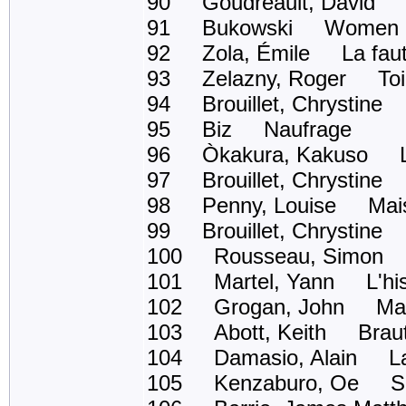
90 Goudreault, David Ab
91 Bukowski Women
92 Zola, Émile La faute
93 Zelazny, Roger Toi l
94 Brouillet, Chrystine 
95 Biz Naufrage
96 Òkakura, Kakuso Le 
97 Brouillet, Chrystine 
98 Penny, Louise Maiso
99 Brouillet, Chrystine 
100 Rousseau, Simon 
101 Martel, Yann L'hist
102 Grogan, John Marl
103 Abott, Keith Brauti
104 Damasio, Alain La 
105 Kenzaburo, Oe Se