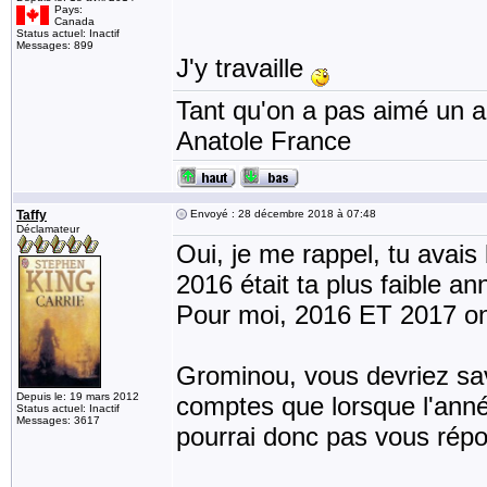
Pays:
Canada
Status actuel: Inactif
Messages: 899
J'y travaille
Tant qu'on a pas aimé un an
Anatole France
Taffy
Envoyé : 28 décembre 2018 à 07:48
Déclamateur
Oui, je me rappel, tu avai
2016 était ta plus faible an
Pour moi, 2016 ET 2017 ont
Grominou, vous devriez sav
Depuis le: 19 mars 2012
comptes que lorsque l'anné
Status actuel: Inactif
Messages: 3617
pourrai donc pas vous répo