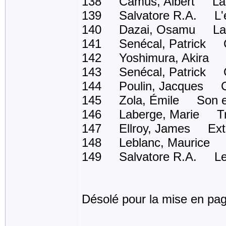
138 Camus, Albert La 
139 Salvatore R.A. L'écl
140 Dazai, Osamu La f
141 Senécal, Patrick Ce 
142 Yoshimura, Akira Mou
143 Senécal, Patrick Gr
144 Poulin, Jacques C
145 Zola, Émile Son ex
146 Laberge, Marie Trei
147 Ellroy, James Exto
148 Leblanc, Maurice Le
149 Salvatore R.A. Le t
Désolé pour la mise en pag