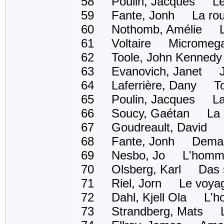
58 Poulin, Jacques Les
59 Fante, Jonh La rout
60 Nothomb, Amélie Le 
61 Voltaire Micromeg
62 Toole, John Kennedy 
63 Evanovich, Janet Ja
64 Laferrière, Dany Tou
65 Poulin, Jacques La 
66 Soucy, Gaétan La petite
67 Goudreault, David L
68 Fante, Jonh Demande
69 Nesbo, Jo L'homme 
70 Olsberg, Karl Das 
71 Riel, Jorn Le voyag
72 Dahl, Kjell Ola L'hom
73 Strandberg, Mats Le