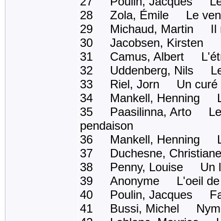
27 Poulin, Jacques Les 
28 Zola, Émile Le ventr
29 Michaud, Martin Il ne
30 Jacobsen, Kirsten Mank
31 Camus, Albert L'ét
32 Uddenberg, Nils Le 
33 Riel, Jorn Un curé d
34 Mankell, Henning Le 
35 Paasilinna, Arto Le p
pendaison
36 Mankell, Henning Les
37 Duchesne, Christian
38 Penny, Louise Un lo
39 Anonyme L'oeil de l
40 Poulin, Jacques Fait
41 Bussi, Michel Nymp