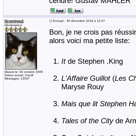
cendre! Gustav MAHLER
Grominou2
Envoyé : 30 décembre 2018 à 12:07
Déclamateur
Bon, je ne crois pas réussi
alors voici ma petite liste:
It
de Stephen .King
Depuis le: 04 octobre 2006
Status actuel: Inactif
L'Affaire Guillot
(
Les Ch
Messages: 13547
Maryse Rouy
Mais que lit Stephen H
Tales of the City
de Arm