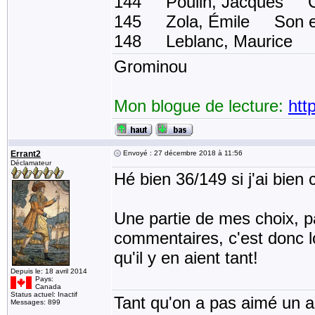
144 Poulin, Jacques C
145 Zola, Émile Son ex
148 Leblanc, Maurice Le
Grominou
Mon blogue de lecture:
htt
Errant2
Envoyé : 27 décembre 2018 à 11:56
Déclamateur
Hé bien 36/149 si j'ai bie
Une partie de mes choix, p
commentaires, c'est donc l
qu'il y en aient tant!
Depuis le: 18 avril 2014
Pays:
Canada
Status actuel: Inactif
Tant qu'on a pas aimé un an
Messages: 899