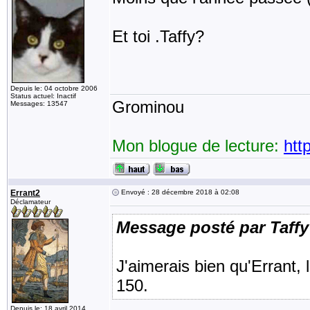
Et toi .Taffy?
Depuis le: 04 octobre 2006
Status actuel: Inactif
Grominou
Messages: 13547
Mon blogue de lecture:
htt
Errant2
Envoyé : 28 décembre 2018 à 02:08
Déclamateur
Message posté par Taffy
J'aimerais bien qu'Errant, 
150.
Depuis le: 18 avril 2014