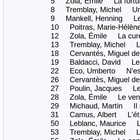
5 Zola, Émile La fortu
8 Tremblay, Michel Un an
9 Mankell, Henning Les
10 Poitras, Marie-Hélèn
12 Zola, Émile La cur
13 Tremblay, Michel La 
18 Cervantés, Miguel d
19 Baldacci, David Le 
22 Eco, Umberto N'espér
26 Cervantès, Miguel d
27 Poulin, Jacques Les 
28 Zola, Émile Le ventr
29 Michaud, Martin Il ne
31 Camus, Albert L'ét
50 Leblanc, Maurice L'é
53 Tremblay, Michel Le