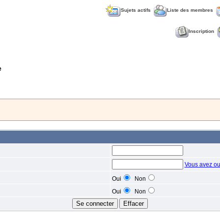
Sujets actifs
Liste des membres
Inscription
e
Vous avez ou
Oui
Non
Oui
Non