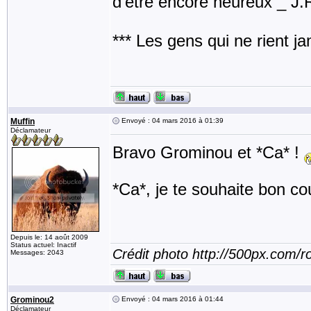
d'être encore heureux _ J
*** Les gens qui ne rient j
Muffin
Envoyé : 04 mars 2016 à 01:39
Déclamateur
Bravo Grominou et *Ca* !
*Ca*, je te souhaite bon co
Depuis le: 14 août 2009
Status actuel: Inactif
Crédit photo http://500px.com/
Messages: 2043
Grominou2
Envoyé : 04 mars 2016 à 01:44
Déclamateur