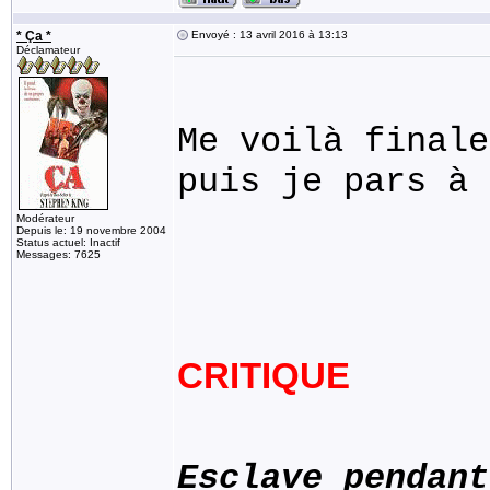
* Ça *
Envoyé : 13 avril 2016 à 13:13
Déclamateur
Me voilà finale
puis je pars à 
Modérateur
Depuis le: 19 novembre 2004
Status actuel: Inactif
Messages: 7625
CRITIQUE
Esclave pendant