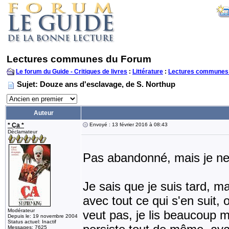
Lectures communes du Forum
Le forum du Guide - Critiques de livres
:
Littérature
:
Lectures communes
Sujet: Douze ans d'esclavage, de S. Northup
Auteur
* Ça *
Envoyé : 13 février 2016 à 08:43
Déclamateur
Pas abandonné, mais je ne 
Je sais que je suis tard, m
avec tout ce qui s'en suit,
Modérateur
veut pas, je lis beaucoup m
Depuis le: 19 novembre 2004
Status actuel: Inactif
Messages: 7625