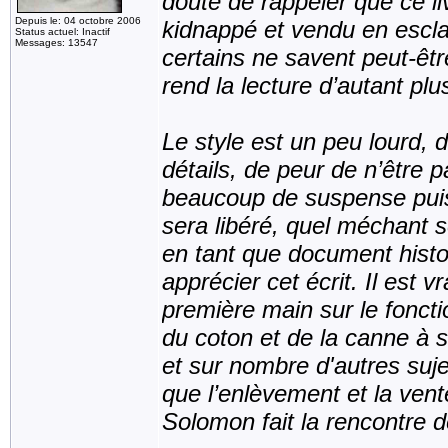
doute de rappeler que ce l
Depuis le: 04 octobre 2006
kidnappé et vendu en escl
Status actuel: Inactif
Messages: 13547
certains ne savent peut-être
rend la lecture d’autant plu
Le style est un peu lourd
détails, de peur de n’être p
beaucoup de suspense puis
sera libéré, quel méchant s
en tant que document histor
apprécier cet écrit. Il est
première main sur le foncti
du coton et de la canne à s
et sur nombre d'autres suje
que l’enlèvement et la ven
Solomon fait la rencontre d