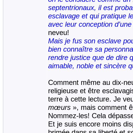
septentrionaux, il est prob
esclavage et qui pratique 
avec leur conception d’une
neveu!
Mais je fus son esclave pou
bien connaître sa personnal
rendre justice que de dire q
aimable, noble et sincère q
Comment même au dix-neuviè
religieuse et être esclava
terre à cette lecture. Je ve
mœurs
», mais comment êtr
Nommez-les! Cela dépass
Et je suis encore moins di
brimée dans sa liberté et so