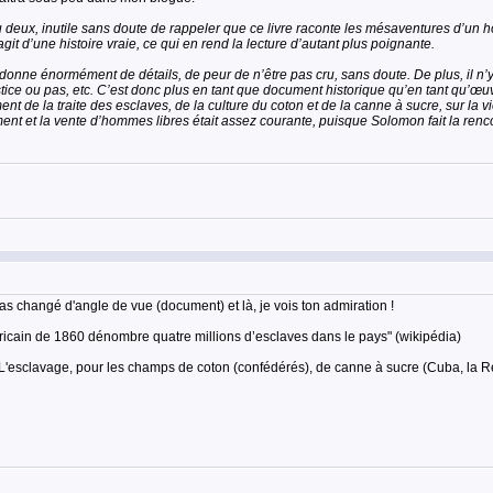
u deux, inutile sans doute de rappeler que ce livre raconte les mésaventures d’u
git d’une histoire vraie, ce qui en rend la lecture d’autant plus poignante.
 donne énormément de détails, de peur de n’être pas cru, sans doute. De plus, il 
stice ou pas, etc. C’est donc plus en tant que document historique qu’en tant qu’œuvre
 de la traite des esclaves, de la culture du coton et de la canne à sucre, sur la vi
ent et la vente d’hommes libres était assez courante, puisque Solomon fait la renco
u as changé d'angle de vue (document) et là, je vois ton admiration !
icain de 1860 dénombre quatre millions d’esclaves dans le pays" (wikipédia)
L'esclavage, pour les champs de coton (confédérés), de canne à sucre (Cuba, la Réu