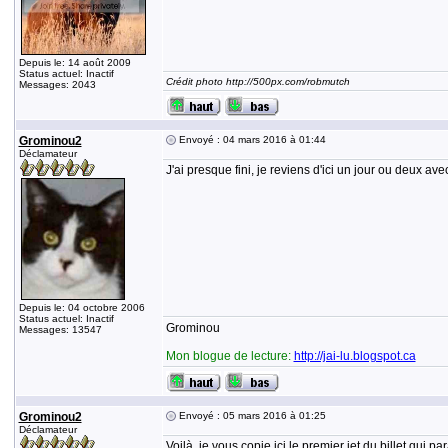
Depuis le: 14 août 2009
Status actuel: Inactif
Crédit photo http://500px.com/robmutch
Messages: 2043
Grominou2
Envoyé : 04 mars 2016 à 01:44
Déclamateur
J'ai presque fini, je reviens d'ici un jour ou deux a
Depuis le: 04 octobre 2006
Status actuel: Inactif
Grominou
Messages: 13547
Mon blogue de lecture:
http://jai-lu.blogspot.ca
Grominou2
Envoyé : 05 mars 2016 à 01:25
Déclamateur
Voilà, je vous copie ici le premier jet du billet qui 