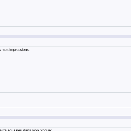
vec mes impressions.
paraîtra sous peu dans mon blogue: