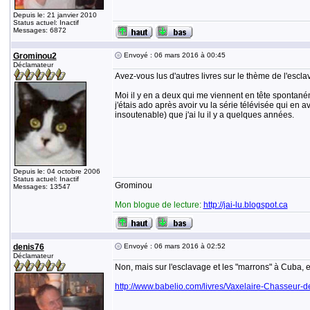
Depuis le: 21 janvier 2010
Status actuel: Inactif
Messages: 6872
Grominou2
Envoyé : 06 mars 2016 à 00:45
Déclamateur
Avez-vous lus d'autres livres sur le thème de l'esc
Moi il y en a deux qui me viennent en tête spontan
j'étais ado après avoir vu la série télévisée qui en ava
insoutenable) que j'ai lu il y a quelques années.
Depuis le: 04 octobre 2006
Status actuel: Inactif
Grominou
Messages: 13547
Mon blogue de lecture:
http://jai-lu.blogspot.ca
denis76
Envoyé : 06 mars 2016 à 02:52
Déclamateur
Non, mais sur l'esclavage et les "marrons" à Cuba, e
http://www.babelio.com/livres/Vaxelaire-Chasseur-