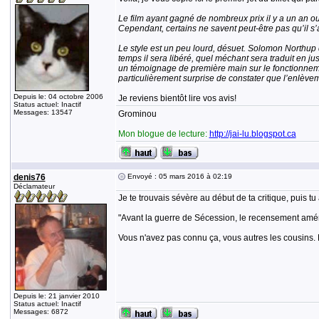
Le film ayant gagné de nombreux prix il y a un an o
Cependant, certains ne savent peut-être pas qu’il s’a
Le style est un peu lourd, désuet. Solomon Northup
temps il sera libéré, quel méchant sera traduit en ju
un témoignage de première main sur le fonctionnement
particulièrement surprise de constater que l’enlèvem
Depuis le: 04 octobre 2006
Je reviens bientôt lire vos avis!
Status actuel: Inactif
Messages: 13547
Grominou
Mon blogue de lecture:
http://jai-lu.blogspot.ca
denis76
Envoyé : 05 mars 2016 à 02:19
Déclamateur
Je te trouvais sévère au début de ta critique, puis t
"Avant la guerre de Sécession, le recensement amér
Vous n'avez pas connu ça, vous autres les cousins. 
Depuis le: 21 janvier 2010
Status actuel: Inactif
Messages: 6872