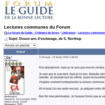
Lectures communes du Forum
Le forum du Guide - Critiques de livres
:
Littérature
:
Lectures communes
Sujet: Douze ans d'esclavage, de S. Northup
Auteur
* Ça *
Envoyé : 13 février 2016 à 08:43
Déclamateur
Pas abandonné, mais je ne suis pas encore rendue 
Je sais que je suis tard, mais je lis peu. Maladie sé
ralentie. Je persiste tout de même, ayant renouvelée
J'espère vraiment entreprendre la lecture commune
Ah et puis j'ai une autre excuse...je prépare notre 
Bon fini mes jérémiades. Je t'assure Denis que je va
Modérateur
Depuis le: 19 novembre 2004
Status actuel: Inactif
Messages: 7625