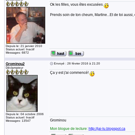
Ok les filles, vous êtes excusées
Prends soin de ton cheum, Martine...Et de toi aussi,
Depuis le: 21 janvier 2010
Status actuel: Inactif
Messages: 6872
Grominou2
Envoyé : 26 février 2016 à 21:20
Déclamateur
Ça y est j'ai commencé!
Depuis le: 04 octobre 2006
Status actuel: Inactif
Grominou
Messages: 13547
Mon blogue de lecture:
http://jai-lu.blogspot.ca