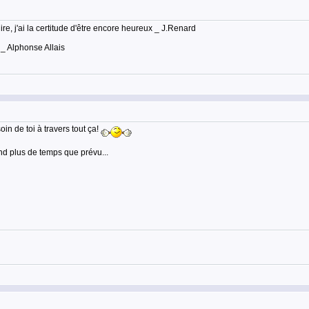
lire, j'ai la certitude d'être encore heureux _ J.Renard
 _ Alphonse Allais
in de toi à travers tout ça!
end plus de temps que prévu...