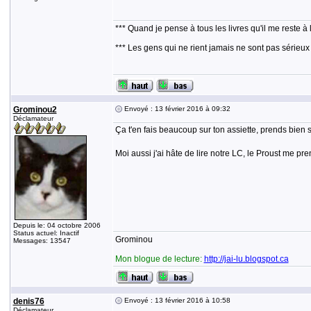
*** Quand je pense à tous les livres qu'il me reste à 
*** Les gens qui ne rient jamais ne sont pas sérieux
Grominou2
Envoyé : 13 février 2016 à 09:32
Déclamateur
Ça t'en fais beaucoup sur ton assiette, prends bien so
Moi aussi j'ai hâte de lire notre LC, le Proust me pr
Depuis le: 04 octobre 2006
Status actuel: Inactif
Grominou
Messages: 13547
Mon blogue de lecture:
http://jai-lu.blogspot.ca
denis76
Envoyé : 13 février 2016 à 10:58
Déclamateur