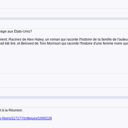
lavage aux États-Unis?
ément:
Racines
de Alex Haley, un roman qui raconte l'histoire de la famille de l'aute
it été tiré; et
Beloved
de Toni Morrison qui raconte l'histoire d'une femme noire aya
t à la Réunion.
de-Noirs/117177/critiques/1000226