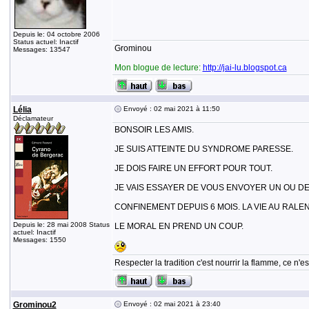
Depuis le: 04 octobre 2006
Status actuel: Inactif
Grominou
Messages: 13547
Mon blogue de lecture:
http://jai-lu.blogspot.ca
Lélia
Envoyé : 02 mai 2021 à 11:50
Déclamateur
BONSOIR LES AMIS.
JE SUIS ATTEINTE DU SYNDROME PARESSE.
JE DOIS FAIRE UN EFFORT POUR TOUT.
JE VAIS ESSAYER DE VOUS ENVOYER UN OU DE
CONFINEMENT DEPUIS 6 MOIS. LA VIE AU RALEN
Depuis le: 28 mai 2008 Status
LE MORAL EN PREND UN COUP.
actuel: Inactif
Messages: 1550
Respecter la tradition c'est nourrir la flamme, ce n
Grominou2
Envoyé : 02 mai 2021 à 23:40