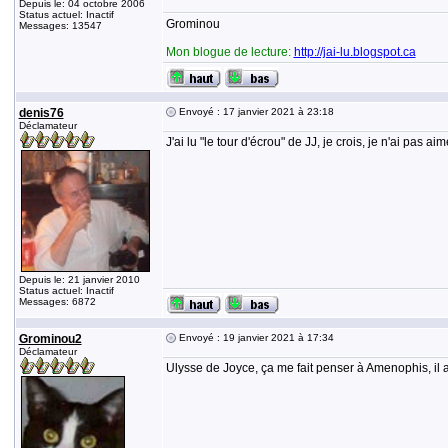
Depuis le: 04 octobre 2006
Status actuel: Inactif
Grominou
Messages: 13547
Mon blogue de lecture:
http://jai-lu.blogspot.ca
denis76
Envoyé : 17 janvier 2021 à 23:18
Déclamateur
J'ai lu "le tour d'écrou" de JJ, je crois, je n'ai pas aimé
Depuis le: 21 janvier 2010
Status actuel: Inactif
Messages: 6872
Grominou2
Envoyé : 19 janvier 2021 à 17:34
Déclamateur
Ulysse de Joyce, ça me fait penser à Amenophis, il av