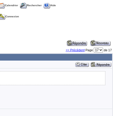
Calendrier
Rechercher
Aide
Connexion
<< Précédent
Page
de 17