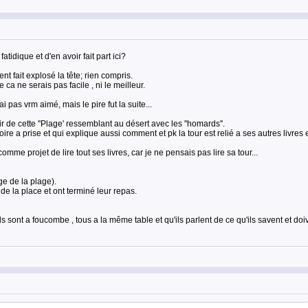
idique et d'en avoir fait part ici?
 fait explosé la tête; rien compris.
ca ne serais pas facile , ni le meilleur.
 pas vrm aimé, mais le pire fut la suite...
ir de cette ''Plage' ressemblant au désert avec les ''homards''.
histoire a prise et qui explique aussi comment et pk la tour est relié a ses autres li
omme projet de lire tout ses livres, car je ne pensais pas lire sa tour...
ge de la plage).
 de la place et ont terminé leur repas.
 sont a foucombe , tous a la même table et qu'ils parlent de ce qu'ils savent et doiv