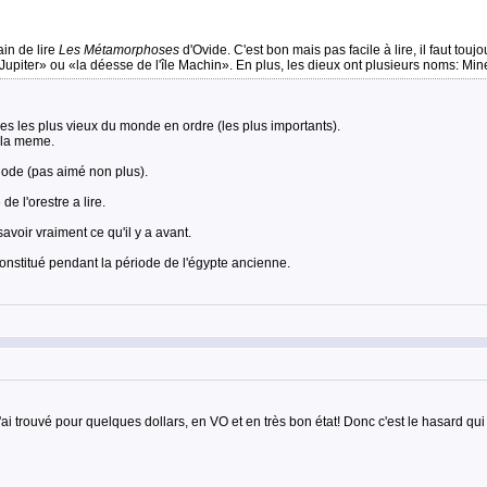
ain de lire
Les Métamorphoses
d'Ovide. C'est bon mais pas facile à lire, il faut tou
e Jupiter» ou «la déesse de l'île Machin». En plus, les dieux ont plusieurs noms: Mine
livres les plus vieux du monde en ordre (les plus importants).
t la meme.
siode (pas aimé non plus).
de l'orestre a lire.
savoir vraiment ce qu'il y a avant.
constitué pendant la période de l'égypte ancienne.
l'ai trouvé pour quelques dollars, en VO et en très bon état! Donc c'est le hasard qu