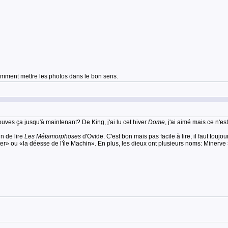
 comment mettre les photos dans le bon sens.
es ça jusqu'à maintenant? De King, j'ai lu cet hiver
Dome
, j'ai aimé mais ce n'e
in de lire
Les Métamorphoses
d'Ovide. C'est bon mais pas facile à lire, il faut touj
iter» ou «la déesse de l'île Machin». En plus, les dieux ont plusieurs noms: Minerve =