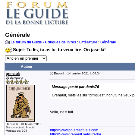
Générale
Le forum du Guide - Critiques de livres
:
Littérature
:
Générale
Sujet: Tu lis, tu as lu, tu veux lire. On jase là!
Auteur
grenault
Envoyé : 14 janvier 2021 à 04:34
Déclamateur
Message posté par denis76
Grenault, mets les sur "critiques", non, tu ne veux p
Voila, c'est fait.
Depuis le: 10 février 2010
Status actuel: Inactif
http:///www.polarsactuels.com
Messages: 294
http:///www.grenault.net/livredor