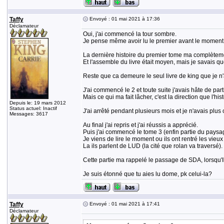
Taffy
Envoyé : 01 mai 2021 à 17:36
Déclamateur
Oui, j'ai commencé la tour sombre.
Je pense même avoir lu le premier avant le moment fat
La dernière histoire du premier tome ma complètement
Et l'assemble du livre était moyen, mais je savais que 
Reste que ca demeure le seul livre de king que je n'ai
J'ai commencé le 2 et toute suite j'avais hâte de part
Mais ce qui ma fait lâcher, c'est la direction que l'
Depuis le: 19 mars 2012
Status actuel: Inactif
J'ai arrêté pendant plusieurs mois et je n'avais plus c
Messages: 3617
Au final j'ai repris et j'ai réussis a apprécié.
Puis j'ai commencé le tome 3 (enfin partie du paysa
Je viens de lire le moment ou ils ont rentré les vieux
La ils parlent de LUD (la cité que rolan va traversé).
Cette partie ma rappelé le passage de SDA, lorsqu'Ils
Je suis étonné que tu aies lu dome, pk celui-la?
Taffy
Envoyé : 01 mai 2021 à 17:41
Déclamateur