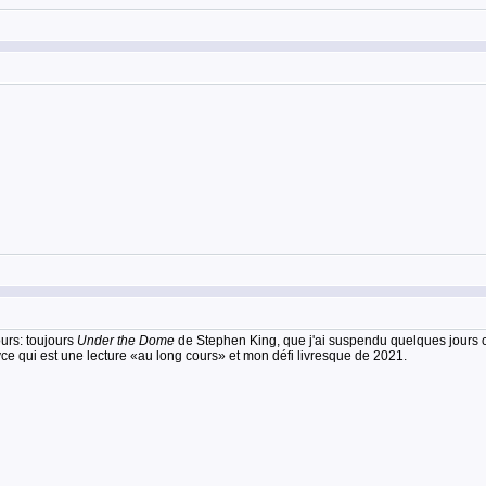
ours: toujours
Under the Dome
de Stephen King, que j'ai suspendu quelques jours c
e qui est une lecture «au long cours» et mon défi livresque de 2021.