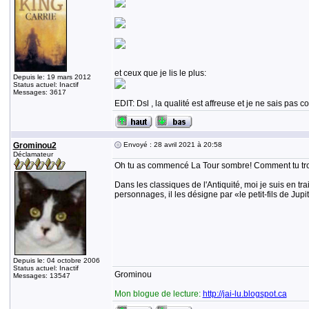
et ceux que je lis le plus:
Depuis le: 19 mars 2012
Status actuel: Inactif
Messages: 3617
EDIT: Dsl , la qualité est affreuse et je ne sais pas
Grominou2
Envoyé : 28 avril 2021 à 20:58
Déclamateur
Oh tu as commencé La Tour sombre! Comment tu trouv
Dans les classiques de l'Antiquité, moi je suis en tra
personnages, il les désigne par «le petit-fils de Jup
Depuis le: 04 octobre 2006
Status actuel: Inactif
Grominou
Messages: 13547
Mon blogue de lecture:
http://jai-lu.blogspot.ca