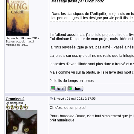
Message posté par Grominou2
Dans les classiques de l'Antiquité, moi je suis en tr
les personnages, il les désigne par «le petit-fils d
Il m'attend aussi, mais j'ai pris le projet de lire els 
Depuis le: 19 mars 2012
J'ai diminué l'ampleur de mon projet, mais l'idée es
Status actuel: Inactif
Messages: 3617
jai finis odyssée (que je n'ai pas aimé). Passé a hé
La je suis sur eschyle et il ne me reste que la trilogie 
les textes d'avant iliade sont plus dure a trouvé et a 
Mais comme vu sur la photo, je lis le livre des mort 
Je le lis de temps en temps.
Grominou2
Envoyé : 01 mai 2021 à 17:55
Déclamateur
Oh c'est tout un projet!
Pour
Under the Dome
, c'est tout simplement que je 
prêt numérique.