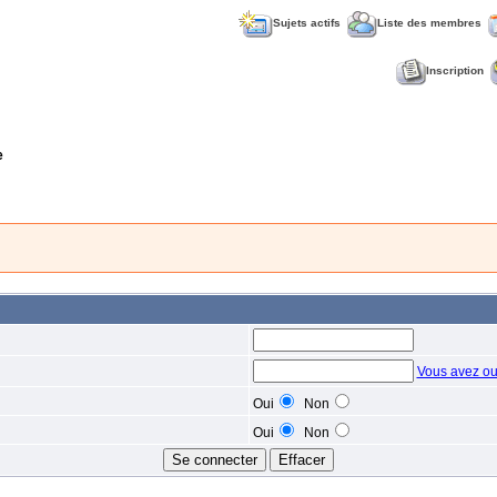
Sujets actifs
Liste des membres
Inscription
e
Vous avez ou
Oui
Non
Oui
Non