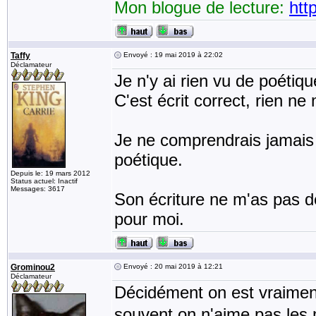
Mon blogue de lecture:
htt
Taffy
Envoyé : 19 mai 2019 à 22:02
Déclamateur
Je n'y ai rien vu de poétiqu
C'est écrit correct, rien ne
Je ne comprendrais jamais 
poétique.
Depuis le: 19 mars 2012
Status actuel: Inactif
Messages: 3617
Son écriture ne m'as pas dé
pour moi.
Grominou2
Envoyé : 20 mai 2019 à 12:21
Déclamateur
Décidément on est vraiment
souvent on n'aime pas le