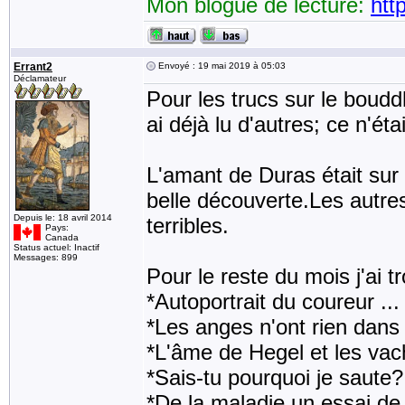
Mon blogue de lecture:
htt
Errant2
Envoyé : 19 mai 2019 à 05:03
Déclamateur
Pour les trucs sur le bouddh
ai déjà lu d'autres; ce n'ét
L'amant de Duras était sur 
belle découverte.Les autr
Depuis le: 18 avril 2014
terribles.
Pays:
Canada
Status actuel: Inactif
Messages: 899
Pour le reste du mois j'ai 
*Autoportrait du coureur .
*Les anges n'ont rien dans
*L'âme de Hegel et les va
*Sais-tu pourquoi je saute?
*De la maladie un essai de V