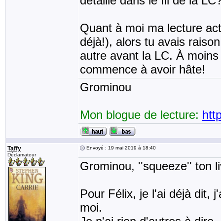
détaillé dans le fil de la LC
Quant à moi ma lecture actue
déjà!), alors tu avais raiso
autre avant la LC. À moins 
commence à avoir hâte!
Grominou
Mon blogue de lecture:
htt
Taffy
Envoyé : 19 mai 2019 à 18:40
Déclamateur
Grominou, ''squeeze'' ton l
Pour Félix, je l'ai déjà dit,
moi.