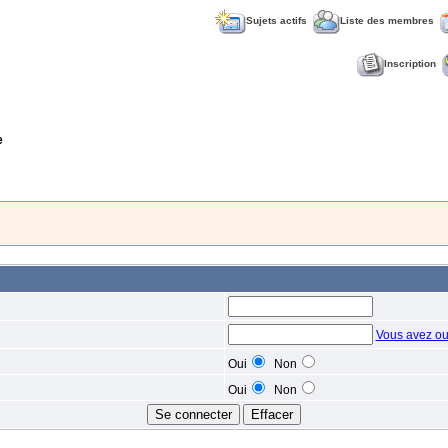
Sujets actifs
Liste des membres
Inscription
e
Vous avez ou
Oui
Non
Oui
Non