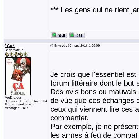
*** Les gens qui ne rient j
* Ça *
Envoyé : 06 mars 2016 à 09:09
Déclamateur
Je crois que l'essentiel e
forum littéraire dont le but
Des avis bons ou mauvais s
Modérateur
de vue que ces échanges do
Depuis le: 19 novembre 2004
Status actuel: Inactif
ceux qui viennent lire ces
Messages: 7625
commenter.
Par exemple, je ne présent
les armes à feu de combat