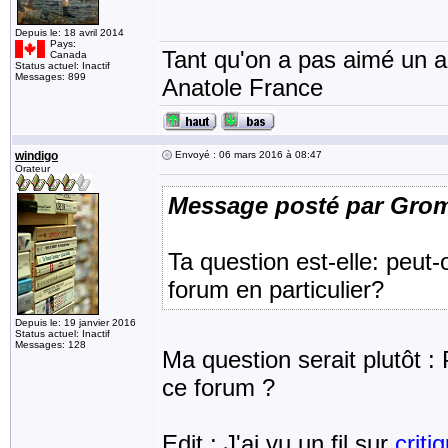
Depuis le: 18 avril 2014
Pays:
Tant qu'on a pas aimé un an
Canada
Status actuel: Inactif
Messages: 899
Anatole France
windigo
Envoyé : 06 mars 2016 à 08:47
Orateur
Message posté par Gro
Ta question est-elle: peut-
forum en particulier?
Depuis le: 19 janvier 2016
Status actuel: Inactif
Messages: 128
Ma question serait plutôt : 
ce forum ?
Edit : J'ai vu un fil sur
criti