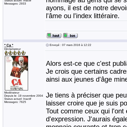
Status actuel: Inactif
Messages: 2933
ayons, il est de notre devo
l'âme ou l'index littéraire.
* Ça *
Envoyé : 07 mars 2016 à 12:22
Déclamateur
Alors est-ce que c'est publ
Je crois que certains cadre
ainsi aux jeunes d'âge min
Modérateur
Je tiens à préciser que p
Depuis le: 19 novembre 2004
Status actuel: Inactif
laisser croire que je suis 
Messages: 7625
Tout comme ceux qui l'ont e
d'expression. J'aurais éga
monnaie courante et trop c