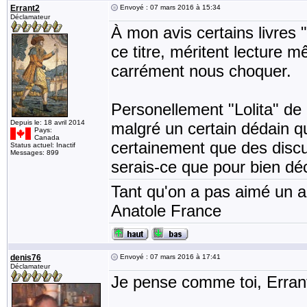
Errant2
Envoyé : 07 mars 2016 à 15:34
Déclamateur
À mon avis certains livres 
ce titre, méritent lecture m
carrément nous choquer.
Personellement "Lolita" de 
Depuis le: 18 avril 2014
malgré un certain dédain qu'
Pays:
Canada
certainement que des discu
Status actuel: Inactif
Messages: 899
serais-ce que pour bien déc
Tant qu'on a pas aimé un an
Anatole France
denis76
Envoyé : 07 mars 2016 à 17:41
Déclamateur
Je pense comme toi, Erran