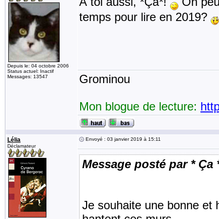
À toi aussi, *Ça*!
On peut
temps pour lire en 2019?
Depuis le: 04 octobre 2006
Status actuel: Inactif
Grominou
Messages: 13547
Mon blogue de lecture:
htt
Lélia
Envoyé : 03 janvier 2019 à 15:11
Déclamateur
Message posté par * Ça 
Je souhaite une bonne et 
hantent ces murs.