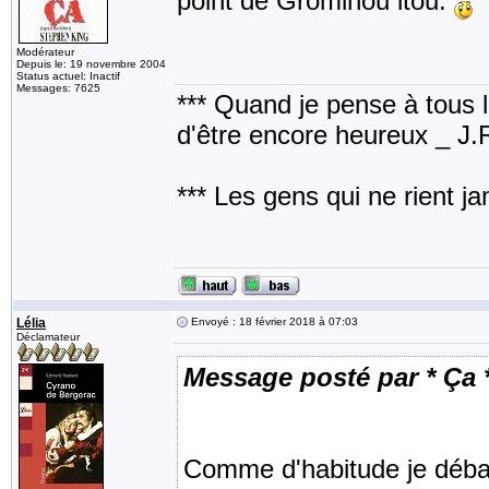
point de Grominou itou.
Modérateur
Depuis le: 19 novembre 2004
Status actuel: Inactif
Messages: 7625
*** Quand je pense à tous les
d'être encore heureux _ J
*** Les gens qui ne rient j
Lélia
Envoyé : 18 février 2018 à 07:03
Déclamateur
Message posté par * Ça 
Comme d'habitude je débar