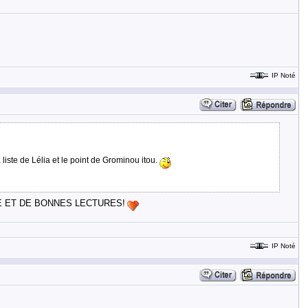
IP Noté
iste de Lélia et le point de Grominou itou.
E ET DE BONNES LECTURES!
IP Noté