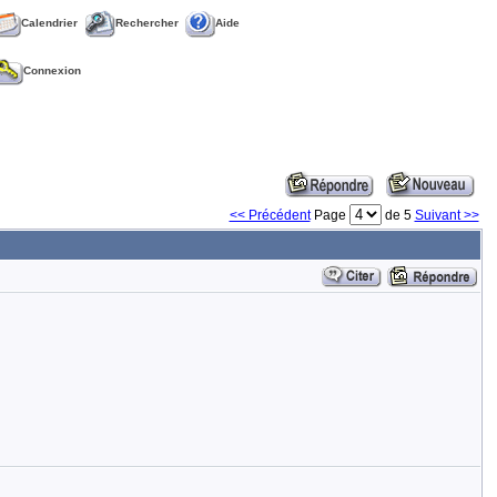
Calendrier
Rechercher
Aide
Connexion
<< Précédent
Page
de 5
Suivant >>