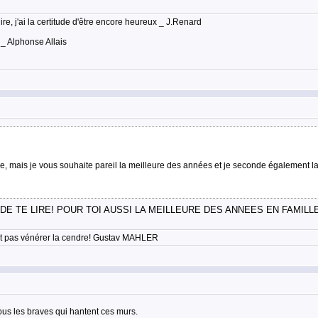
lire, j'ai la certitude d'être encore heureux _ J.Renard
 _ Alphonse Allais
mais je vous souhaite pareil la meilleure des années et je seconde également la l
E TE LIRE! POUR TOI AUSSI LA MEILLEURE DES ANNEES EN FAMILL
'est pas vénérer la cendre! Gustav MAHLER
us les braves qui hantent ces murs.