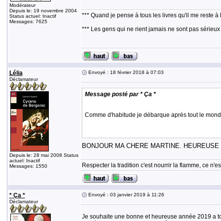
Modérateur
Depuis le: 19 novembre 2004
*** Quand je pense à tous les livres qu'il me reste à 
Status actuel: Inactif
Messages: 7625
*** Les gens qui ne rient jamais ne sont pas sérieux
Lélia
Envoyé : 18 février 2018 à 07:03
Déclamateur
Message posté par * Ça *
Comme d'habitude je débarque après tout le monde, 
BONJOUR MA CHERE MARTINE. HEUREUSE D
Depuis le: 28 mai 2008 Status
actuel: Inactif
Respecter la tradition c'est nourrir la flamme, ce n
Messages: 1550
* Ça *
Envoyé : 03 janvier 2019 à 11:26
Déclamateur
Je souhaite une bonne et heureuse année 2019 a to