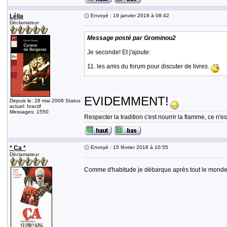
Lélia
Envoyé : 19 janvier 2018 à 08:42
Déclamateur
Message posté par Grominou2
Je seconde! Et j'ajoute:
11. les amis du forum pour discuter de livres.
EVIDEMMENT!
Depuis le: 28 mai 2008 Status
actuel: Inactif
Messages: 1550
Respecter la tradition c'est nourrir la flamme, ce n
* Ça *
Envoyé : 15 février 2018 à 10:55
Déclamateur
Comme d'habitude je débarque après tout le monde, m