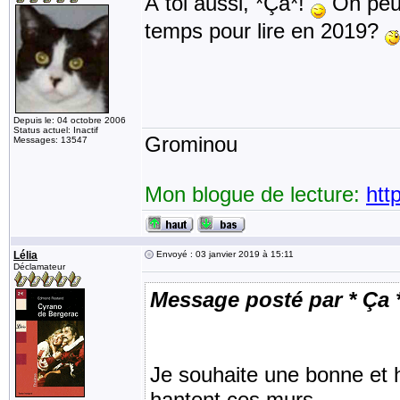
À toi aussi, *Ça*!
On peut
temps pour lire en 2019?
Depuis le: 04 octobre 2006
Status actuel: Inactif
Grominou
Messages: 13547
Mon blogue de lecture:
htt
Lélia
Envoyé : 03 janvier 2019 à 15:11
Déclamateur
Message posté par * Ça 
Je souhaite une bonne et 
hantent ces murs.