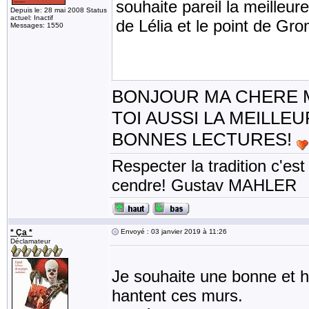
souhaite pareil la meilleu
Depuis le: 28 mai 2008 Status
actuel: Inactif
de Lélia et le point de Gr
Messages: 1550
BONJOUR MA CHERE M
TOI AUSSI LA MEILLE
BONNES LECTURES!
Respecter la tradition c'est
cendre! Gustav MAHLER
* Ça *
Envoyé : 03 janvier 2019 à 11:26
Déclamateur
Je souhaite une bonne et 
hantent ces murs.