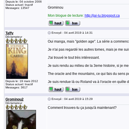
Depuis le: 04 octobre 2006
Status actuel: Inactif
Grominou
Messages: 13547
Mon blogue de lecture:
http://jai-lu.blogspot.ca
Taffy
Envoyé : 04 avril 2019 à 14:31
Déclamateur
Oui manga, mais ''golden age''. La série a commencé
Je n'ai pas regardé les autres tomes, mais je me sui
J'ai trouvé le tout très intéressant.
Je suis rendu au milieu de la 3eme histoire, si je me fis
The oracle and the mountains, ce qui fais du sens p
Depuis le: 19 mars 2012
Je suis rendue là ou Roland va à l'oracle en quête
Status actuel: Inactif
Messages: 3617
Grominou2
Envoyé : 04 avril 2019 à 15:29
Déclamateur
Comment trouves-tu ça jusqu'à maintenant?