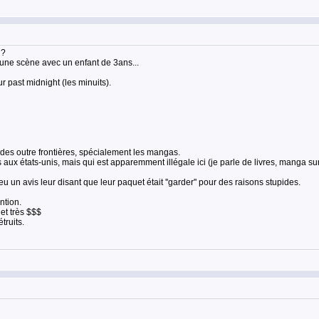
d?
 a une scène avec un enfant de 3ans...
 past midnight (les minuits).
des outre frontières, spécialement les mangas.
ux états-unis, mais qui est apparemment illégale ici (je parle de livres, manga su
u un avis leur disant que leur paquet était ''garder'' pour des raisons stupides.
ntion.
et très $$$
truits.