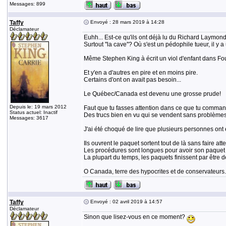
Messages: 899
Taffy
Envoyé : 28 mars 2019 à 14:28
Déclamateur
Euhh... Est-ce qu'ils ont déjà lu du Richard Laymon
Surtout ''la cave''? Où s'est un pédophile tueur, il y
Même Stephen King à écrit un viol d'enfant dans Four
Et y'en a d'autres en pire et en moins pire.
Certains d'ont on avait pas besoin...
Le Québec/Canada est devenu une grosse prude!
Depuis le: 19 mars 2012
Faut que tu fasses attention dans ce que tu comman
Status actuel: Inactif
Des trucs bien en vu qui se vendent sans problèmes a
Messages: 3617
J'ai été choqué de lire que plusieurs personnes ont e
Ils ouvrent le paquet sortent tout de là sans faire atte
Les procédures sont longues pour avoir son paquet 
La plupart du temps, les paquets finissent par être dé
O Canada, terre des hypocrites et de conservateurs.
Taffy
Envoyé : 02 avril 2019 à 14:57
Déclamateur
Sinon que lisez-vous en ce moment?