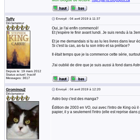
Mon blogue de lecture:
http://jai-lu.blogspot.ca
Taffy
Envoyé : 04 avril 2019 à 11:37
Déclamateur
Oui, je l'ai enfin commencé!
Et j'espère le finir avant lundi. Je suis rendu à la 3e
Et je me demandais si tu as lu les livres dans leur 
Si c'est la cas, as-tu lu son intro et sa préface?
Il était temps que je la commence cette série, surto
J'ai oublié de dire que je suis aussi à fond dans Astro
Depuis le: 19 mars 2012
Status actuel: Inactif
Messages: 3617
Grominou2
Envoyé : 04 avril 2019 à 12:20
Déclamateur
Astro boy c'est des manga?
Édition de 2003 en VO, oui avec l'intro de King où i
papier, il y a seulement l'intro (elle est reprise dan