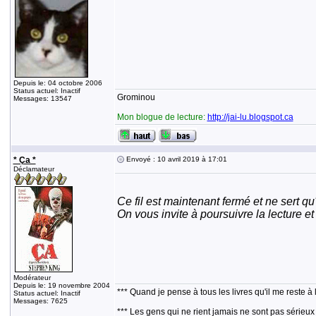
Depuis le: 04 octobre 2006
Status actuel: Inactif
Grominou
Messages: 13547
Mon blogue de lecture:
http://jai-lu.blogspot.ca
* Ça *
Envoyé : 10 avril 2019 à 17:01
Déclamateur
Ce fil est maintenant fermé et ne sert qu
On vous invite à poursuivre la lecture et
Modérateur
Depuis le: 19 novembre 2004
*** Quand je pense à tous les livres qu'il me reste à 
Status actuel: Inactif
Messages: 7625
*** Les gens qui ne rient jamais ne sont pas sérieux