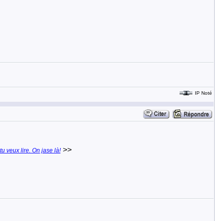
IP Noté
>>
, tu veux lire. On jase là!