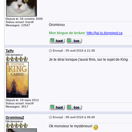
Depuis le: 04 octobre 2006
Status actuel: Inactif
Grominou
Messages: 13547
Mon blogue de lecture:
http://jai-lu.blogspot.ca
Taffy
Envoyé : 05 avril 2019 à 21:38
Déclamateur
Je te dirai lorsque j'aurai finis, sur le sujet de King.
Depuis le: 19 mars 2012
Status actuel: Inactif
Messages: 3617
Grominou2
Envoyé : 06 avril 2019 à 06:48
Déclamateur
Ok monsieur le mystérieux!