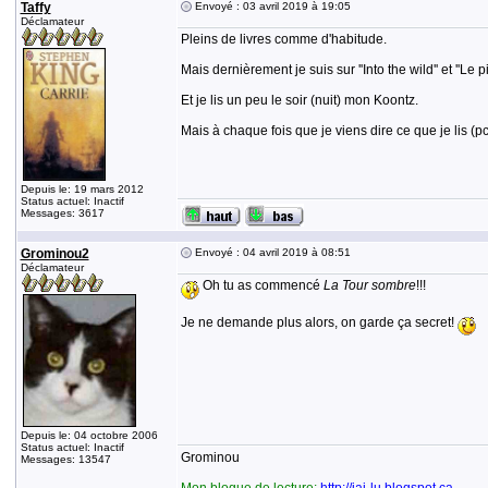
Taffy
Envoyé : 03 avril 2019 à 19:05
Déclamateur
Pleins de livres comme d'habitude.
Mais dernièrement je suis sur ''Into the wild'' et ''Le p
Et je lis un peu le soir (nuit) mon Koontz.
Mais à chaque fois que je viens dire ce que je lis 
Depuis le: 19 mars 2012
Status actuel: Inactif
Messages: 3617
Grominou2
Envoyé : 04 avril 2019 à 08:51
Déclamateur
Oh tu as commencé
La Tour sombre
!!!
Je ne demande plus alors, on garde ça secret!
Depuis le: 04 octobre 2006
Status actuel: Inactif
Grominou
Messages: 13547