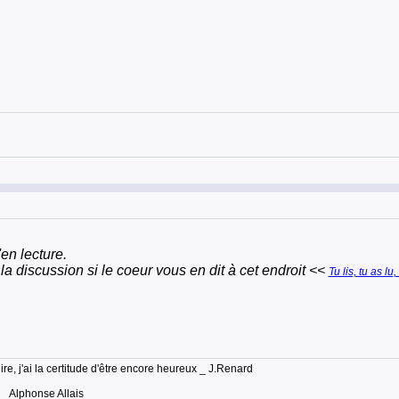
'en lecture.
 la discussion si le coeur vous en dit à cet endroit <<
Tu lis, tu as lu
lire, j'ai la certitude d'être encore heureux _ J.Renard
 _ Alphonse Allais