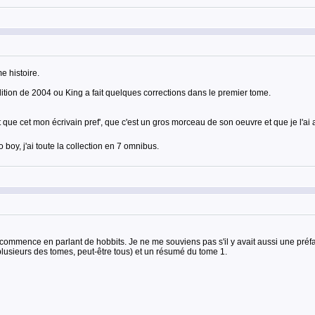
me histoire.
édition de 2004 ou King a fait quelques corrections dans le premier tome.
ut que cet mon écrivain pref', que c'est un gros morceau de son oeuvre et que je l'a
 boy, j'ai toute la collection en 7 omnibus.
l commence en parlant de hobbits. Je ne me souviens pas s'il y avait aussi une préfa
s plusieurs des tomes, peut-être tous) et un résumé du tome 1.