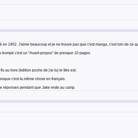
 en 1952. J'aime beaucoup et je ne trouve pas que c'est manga, c'est loin de ce qu
s trompé c'est un ''Avant-propos'' de presque 10 pages.
 au livre (édition poche de j'ai lu) le titre est:
uisque c'est la même chose en français.
 de réponses pendant que Jake reste au camp.