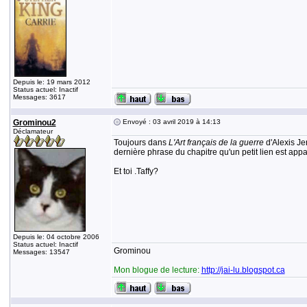
Depuis le: 19 mars 2012
Status actuel: Inactif
Messages: 3617
Grominou2
Envoyé : 03 avril 2019 à 14:13
Déclamateur
Toujours dans
L'Art français de la guerre
d'Alexis Jen
dernière phrase du chapitre qu'un petit lien est appar
Et toi .Taffy?
Depuis le: 04 octobre 2006
Status actuel: Inactif
Grominou
Messages: 13547
Mon blogue de lecture:
http://jai-lu.blogspot.ca