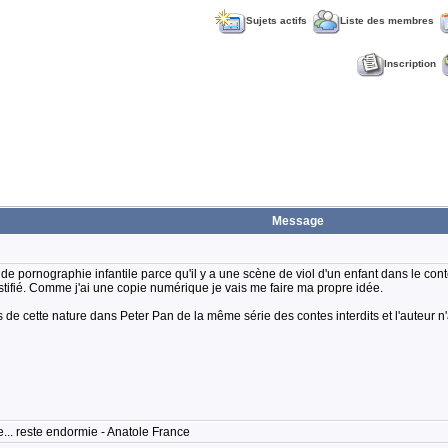
Sujets actifs
Liste des membres
Inscription
Message
de pornographie infantile parce qu'il y a une scène de viol d'un enfant dans le conte
ustifié. Comme j'ai une copie numérique je vais me faire ma propre idée.
s de cette nature dans Peter Pan de la même série des contes interdits et l'auteur n
... reste endormie - Anatole France