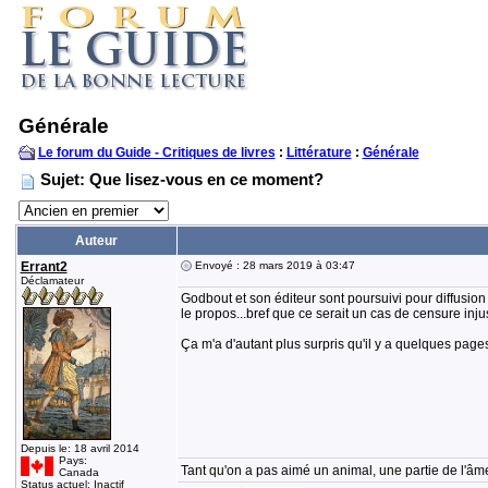
Générale
Le forum du Guide - Critiques de livres
:
Littérature
:
Générale
Sujet: Que lisez-vous en ce moment?
Auteur
Errant2
Envoyé : 28 mars 2019 à 03:47
Déclamateur
Godbout et son éditeur sont poursuivi pour diffusion 
le propos...bref que ce serait un cas de censure inj
Ça m'a d'autant plus surpris qu'il y a quelques page
Depuis le: 18 avril 2014
Pays:
Tant qu'on a pas aimé un animal, une partie de l'âme
Canada
Status actuel: Inactif