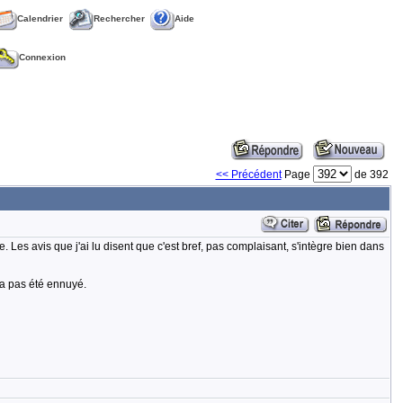
Calendrier
Rechercher
Aide
Connexion
<< Précédent
Page
de 392
. Les avis que j'ai lu disent que c'est bref, pas complaisant, s'intègre bien dans
'a pas été ennuyé.