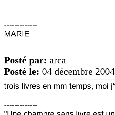
-------------
MARIE
Posté par:
arca
Posté le:
04 décembre 2004
trois livres en mm temps, moi j'y
-------------
"Une chambre sans livre est u