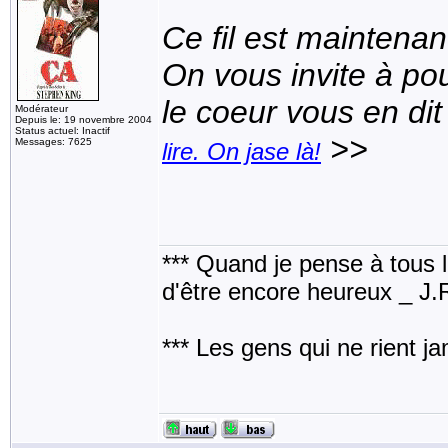
Ce fil est maintenan
On vous invite à pou
le coeur vous en dit
Modérateur
Depuis le: 19 novembre 2004
Status actuel: Inactif
>>
Messages: 7625
lire. On jase là!
*** Quand je pense à tous les
d'être encore heureux _ J
*** Les gens qui ne rient j