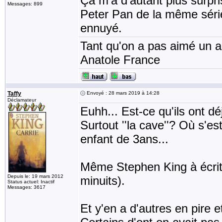
Ça m'a d'autant plus surpri
Messages: 899
Peter Pan de la même série 
ennuyé.
Tant qu'on a pas aimé un an
Anatole France
Taffy
Envoyé : 28 mars 2019 à 14:28
Déclamateur
Euhh... Est-ce qu'ils ont 
Surtout ''la cave''? Où s'e
enfant de 3ans...
Même Stephen King à écrit 
Depuis le: 19 mars 2012
minuits).
Status actuel: Inactif
Messages: 3617
Et y'en a d'autres en pire e