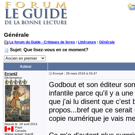
Générale
Le forum du Guide - Critiques de livres
:
Littérature
:
Générale
Sujet: Que lisez-vous en ce moment?
Auteur
Errant2
Envoyé : 28 mars 2019 à 03:47
Déclamateur
Godbout et son éditeur son
infantile parce qu'il y a un
que j'ai lu disent que c'est
propos...bref que ce serait
copie numérique je vais me
Depuis le: 18 avril 2014
Pays:
Canada
Status actuel: Inactif