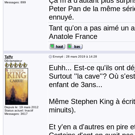
Ça m'a d'autant plus surpri
Messages: 899
Peter Pan de la même série 
ennuyé.
Tant qu'on a pas aimé un an
Anatole France
Taffy
Envoyé : 28 mars 2019 à 14:28
Déclamateur
Euhh... Est-ce qu'ils ont 
Surtout ''la cave''? Où s'e
enfant de 3ans...
Même Stephen King à écrit 
Depuis le: 19 mars 2012
minuits).
Status actuel: Inactif
Messages: 3617
Et y'en a d'autres en pire e