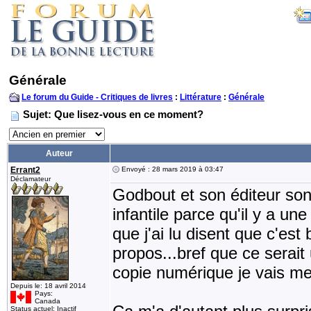
Générale
Le forum du Guide - Critiques de livres
:
Littérature
:
Générale
Sujet: Que lisez-vous en ce moment?
Auteur
Errant2
Envoyé : 28 mars 2019 à 03:47
Déclamateur
Godbout et son éditeur son
infantile parce qu'il y a un
que j'ai lu disent que c'est
propos...bref que ce serait
copie numérique je vais me
Depuis le: 18 avril 2014
Pays:
Canada
Status actuel: Inactif