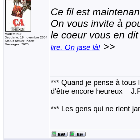
Ce fil est maintenan
On vous invite à pou
le coeur vous en dit
Modérateur
Depuis le: 19 novembre 2004
Status actuel: Inactif
>>
Messages: 7625
lire. On jase là!
*** Quand je pense à tous les
d'être encore heureux _ J
*** Les gens qui ne rient j