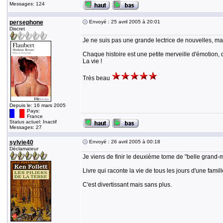
Messages: 124
persephone
Envoyé : 25 avril 2005 à 20:01
Discret
Je ne suis pas une grande lectrice de nouvelles, mais
Chaque histoire est une petite merveille d'émotion, d
La vie !
Très beau
Depuis le: 16 mars 2005
Pays:
France
Status actuel: Inactif
Messages: 27
sylvie40
Envoyé : 26 avril 2005 à 00:18
Déclamateur
Je viens de finir le deuxième tome de "belle grand
Livre qui raconte la vie de tous les jours d'une fami
C'est divertissant mais sans plus.