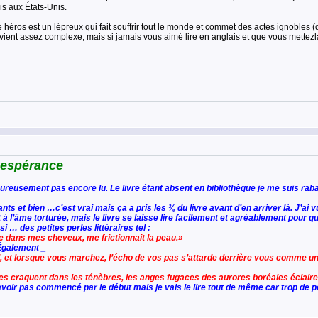
is aux États-Unis.
éros est un lépreux qui fait souffrir tout le monde et commet des actes ignobles (dont
evient assez complexe, mais si jamais vous aimé lire en anglais et que vous mettezla 
 espérance
eureusement pas encore lu. Le livre étant absent en bibliothèque je me suis raba
ants et bien …c’est vrai mais ça a pris les ¾ du livre avant d’en arriver là. J’ai
 à l’âme torturée, mais le livre se laisse lire facilement et agréablement pour 
 … des petites perles littéraires tel :
e dans mes cheveux, me frictionnait la peau.»
 Également _
l, et lorsque vous marchez, l’écho de vos pas s’attarde derrière vous comme 
res craquent dans les ténèbres, les anges fugaces des aurores boréales éclairen
avoir pas commencé par le début mais je vais le lire tout de même car trop de per