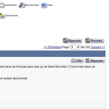
Calendrier
Rechercher
Aide
Connexion
<< Précédent
Page
de 332
Suivant >>
 mes yeux ne l'est pas quoi que ça se lisent très bien. C'est à mes yeux un
un auteur qui promet.