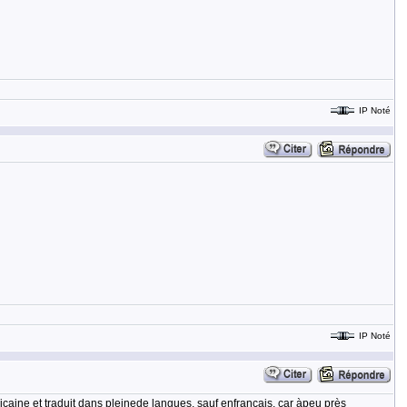
IP Noté
IP Noté
caine et traduit dans pleinede langues, sauf enfrançais, car àpeu près