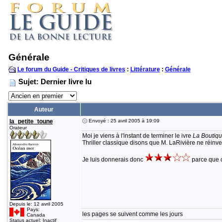
Générale
Le forum du Guide - Critiques de livres
:
Littérature
:
Générale
Sujet: Dernier livre lu
Auteur
la_petite_toune
Envoyé : 25 avril 2005 à 19:09
Orateur
Moi je viens à l'instant de terminer le ivre
La Boutiq
Thriller classique disons que M. LaRivière ne réinven
Je luis donnerais donc
parce que c
Depuis le: 12 avril 2005
Pays:
les pages se suivent comme les jours
Canada
Status actuel: Inactif