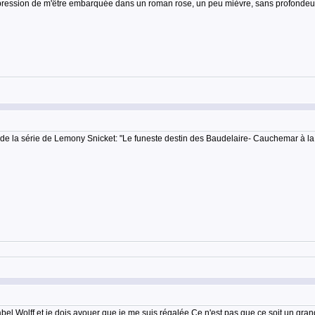
'impression de m'être embarquée dans un roman rose, un peu mièvre, sans profondeur
 la série de Lemony Snicket: "Le funeste destin des Baudelaire- Cauchemar à la scier
sabel Wolff et je dois avouer que je me suis régalée.Ce n'est pas que ce soit un grand l