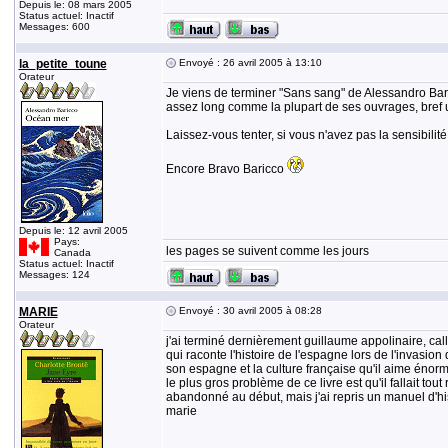
Depuis le: 08 mars 2005
Status actuel: Inactif
Messages: 600
la_petite_toune
Envoyé : 26 avril 2005 à 13:10
Orateur
Je viens de terminer "Sans sang" de Alessandro Baric
assez long comme la plupart de ses ouvrages, bref u
Laissez-vous tenter, si vous n'avez pas la sensibilité
Encore Bravo Baricco
Depuis le: 12 avril 2005
Pays:
les pages se suivent comme les jours
Canada
Status actuel: Inactif
Messages: 124
MARIE
Envoyé : 30 avril 2005 à 08:28
Orateur
j'ai terminé dernièrement guillaume appolinaire, calli
qui raconte l'histoire de l'espagne lors de l'invasio
son espagne et la culture française qu'il aime énor
le plus gros problème de ce livre est qu'il fallait tout
abandonné au début, mais j'ai repris un manuel d'hist
marie