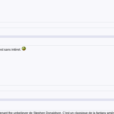
st sans intéret.
venant the unbeliever de Stephen Donaldson. C'est un classique de la fantasy améri