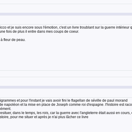
co et je suis encore sous l'émotion, c'est un livre troublant sur la guerre intérieu
ne fois de plus il entre dans mes coups de coeur.
 à fleur de peau.
grammes et pour l'instant je vais avoir fini le flagellan de séville de paul morand
n de napoléon et la mise en place de Joseph comme roi d'espagne. l'histoire est raco
mément.
 resituer, dans le temps, les rois, car la guerre avec l'angleterre était aussi en cours,
oire, pour me situer et après je n'ai plus lâcher ce livre