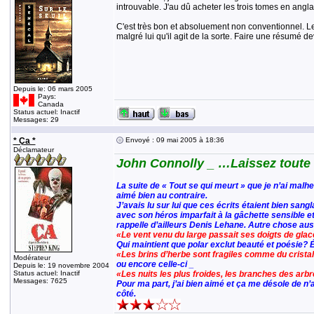
introuvable. J'au dû acheter les trois tomes en angla
C'est très bon et absoluement non conventionnel. Le h
malgré lui qu'il agit de la sorte. Faire une résumé d
Depuis le: 06 mars 2005
Pays:
Canada
Status actuel: Inactif
Messages: 29
* Ça *
Envoyé : 09 mai 2005 à 18:36
Déclamateur
John Connolly _ …Laissez toute
La suite de « Tout se qui meurt » que je n’ai malh
aimé bien au contraire.
J’avais lu sur lui que ces écrits étaient bien sangl
avec son héros imparfait à la gâchette sensible et
rappelle d’ailleurs Denis Lehane. Autre chose aussi
«Le vent venu du large passait ses doigts de glac
Qui maintient que polar exclut beauté et poésie?
«Les brins d’herbe sont fragiles comme du crista
Modérateur
ou encore celle-ci _
Depuis le: 19 novembre 2004
Status actuel: Inactif
«Les nuits les plus froides, les branches des arb
Messages: 7625
Pour ma part, j’ai bien aimé et ça me désole de n’
côté.