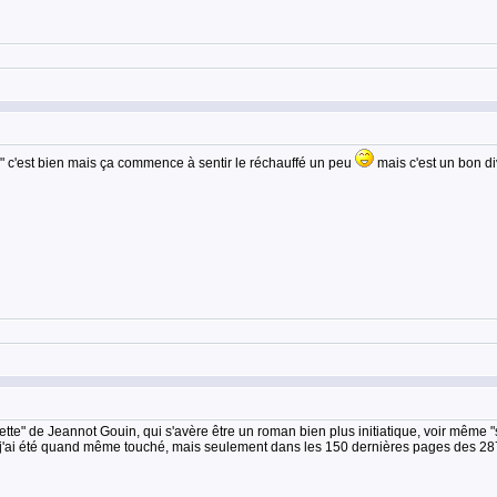
" c'est bien mais ça commence à sentir le réchauffé un peu
mais c'est un bon di
tte" de Jeannot Gouin, qui s'avère être un roman bien plus initiatique, voir même "sec
f, j'ai été quand même touché, mais seulement dans les 150 dernières pages des 28