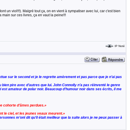
 un viol!!!). Malgré tout ça, on en vient à sympatiser avec lui, car c'est bien
main sur ces livres, ça en vaut la peine!!!
IP Noté
ttue sur le second et je le regrette amèrement et pas parce que je n’ai pas
 vu bien pire avec d’autres que lui. John Connolly n’a pas réinventé le genre
qui est amateur de polar noir. Beaucoup d’humour noir dans ses écrits, il me
une cohorte d’âmes perdues.»
t le ciel, et les jeunes veaux meurent.»
sonnes m’ont dit qu’il était meilleur que la suite alors je ne peux passer à