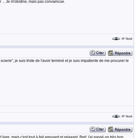
 ... Je m'obstine, mais pas convaincue.
IP Noté
ie", je suis triste de l'avoir terminé et je suis impatiente de me procurer le
IP Noté
ivre, mais c'est tout à fait amusant et relaxant. Bref, j'ai passé un très bon