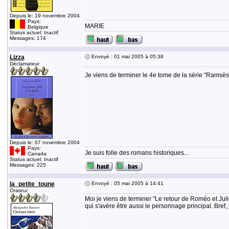
Depuis le: 19 novembre 2004
Pays:
MARIE
Belgique
Status actuel: Inactif
Messages: 174
Lizza
Envoyé : 01 mai 2005 à 05:38
Déclamateur
Je viens de terminer le 4e tome de la série "Ramsès
Depuis le: 07 novembre 2004
Pays:
Je suis folle des romans historiques...
Canada
Status actuel: Inactif
Messages: 225
la_petite_toune
Envoyé : 05 mai 2005 à 14:41
Orateur
Moi je viens de terminer "Le retour de Roméo et Julie
qui s'avère être aussi le personnage principal. Bre