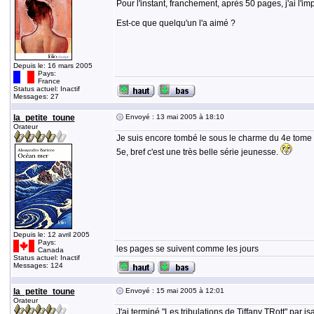
Pour l'instant, franchement, après 50 pages, j'ai l
Est-ce que quelqu'un l'a aimé ?
Depuis le: 16 mars 2005
Pays:
France
Status actuel: Inactif
Messages: 27
la_petite_toune
Envoyé : 13 mai 2005 à 18:10
Orateur
Je suis encore tombé le sous le charme du 4e tome de
5e, bref c'est une très belle série jeunesse.
Depuis le: 12 avril 2005
Pays:
les pages se suivent comme les jours
Canada
Status actuel: Inactif
Messages: 124
la_petite_toune
Envoyé : 15 mai 2005 à 12:01
Orateur
J'ai terminé "Les tribulations de Tiffany TRott" par i