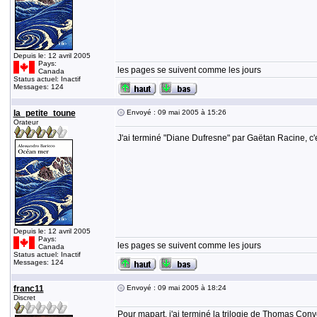
Depuis le: 12 avril 2005
Pays:
les pages se suivent comme les jours
Canada
Status actuel: Inactif
Messages: 124
la_petite_toune
Envoyé : 09 mai 2005 à 15:26
Orateur
J'ai terminé "Diane Dufresne" par Gaëtan Racine, c'e
Depuis le: 12 avril 2005
Pays:
les pages se suivent comme les jours
Canada
Status actuel: Inactif
Messages: 124
franc11
Envoyé : 09 mai 2005 à 18:24
Discret
Pour mapart, j'ai terminé la trilogie de Thomas Con